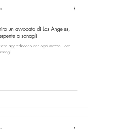
in
mira un avvocato di Los Angeles,
erpente a sonagli
 sette aggrediscono con ogni mezzo i loro
 sonagli
in