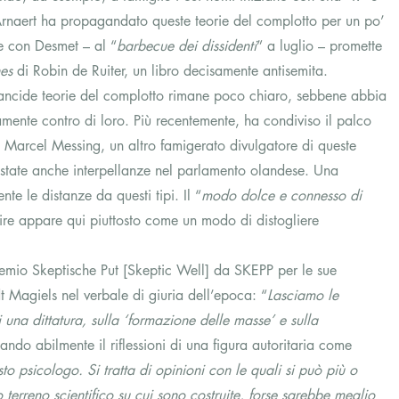
rnaert ha propagandato queste teorie del complotto per un po’ 
e con Desmet – al “
barbecue dei dissidenti
” a luglio – promette 
es
 di Robin de Ruiter, un libro decisamente antisemita. 
 rancide teorie del complotto rimane poco chiaro, sebbene abbia 
amente contro di loro. Più recentemente, ha condiviso il palco 
 Marcel Messing, un altro famigerato divulgatore di queste 
o state anche interpellanze nel parlamento olandese. Una 
 le distanze da questi tipi. Il “
modo dolce e connesso di 
re appare qui piuttosto come un modo di distogliere 
emio Skeptische Put [Skeptic Well] da SKEPP per le sue 
t Magiels nel verbale di giuria dell’epoca: “
Lasciamo le 
i una dittatura, sulla ‘formazione delle masse’ e sulla 
sando abilmente il riflessioni di una figura autoritaria come 
to psicologo. Si tratta di opinioni con le quali si può più o 
erreno scientifico su cui sono costruite, forse sarebbe meglio 