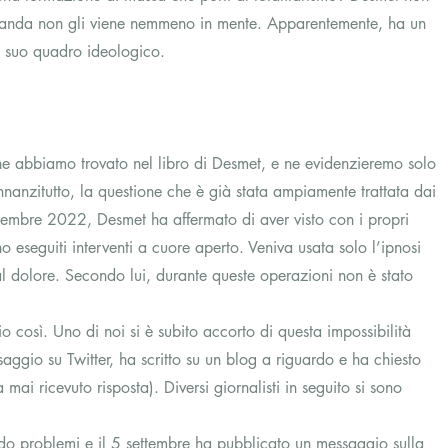
manda non gli viene nemmeno in mente. Apparentemente, ha un 
l suo quadro ideologico.  
 che abbiamo trovato nel libro di Desmet, e ne evidenzieremo solo 
Innanzitutto, la questione che è già stata ampiamente trattata dai 
ttembre 2022, Desmet ha affermato di aver visto con i propri 
o eseguiti interventi a cuore aperto. Veniva usata solo l’ipnosi  
l dolore. Secondo lui, durante queste operazioni non è stato 
 così. Uno di noi si è subito accorto di questa impossibilità 
ggio su Twitter, ha scritto su un blog a riguardo e ha chiesto 
mai ricevuto risposta). Diversi giornalisti in seguito si sono 
do problemi e il 5 settembre ha pubblicato un messaggio sulla 