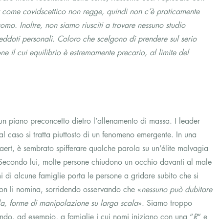
 come covidscettico non regge, quindi non c’è praticamente 
omo. Inoltre, non siamo riusciti a trovare nessuno studio 
neddoti personali. Coloro che scelgono di prendere sul serio 
 il cui equilibrio è estremamente precario, al limite del 
 piano preconcetto dietro l’allenamento di massa. I leader 
ual caso si tratta piuttosto di un fenomeno emergente. In una 
aert, è sembrato spifferare qualche parola su un’élite malvagia 
. Secondo lui, molte persone chiudono un occhio davanti al male 
di alcune famiglie porta le persone a gridare subito che si 
non li nomina, sorridendo osservando che «
nessuno può dubitare 
ala, forme di manipolazione su larga scala
». Siamo troppo 
ndo, ad esempio, a famiglie i cui nomi iniziano con una “
R
” e 