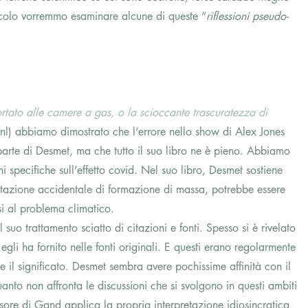
ticolo vorremmo esaminare alcune di queste “
riflessioni pseudo-
tato alle camere a gas, o la scioccante trascuratezza di 
nl) abbiamo dimostrato che l’errore nello show di Alex Jones 
arte di Desmet, ma che tutto il suo libro ne è pieno. Abbiamo 
 specifiche sull’effetto covid. Nel suo libro, Desmet sostiene 
stazione accidentale di formazione di massa, potrebbe essere 
nsi al problema climatico. 
uo trattamento sciatto di citazioni e fonti. Spesso si è rivelato 
 egli ha fornito nelle fonti originali. E questi erano regolarmente 
e il significato. Desmet sembra avere pochissime affinità con il 
quanto non affronta le discussioni che si svolgono in questi ambiti 
sore di Gand applica la propria interpretazione idiosincratica 