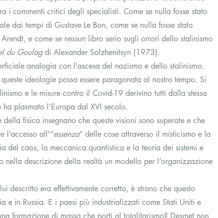
ra i commenti critici degli specialisti. Come se nulla fosse stato 
le dai tempi di Gustave Le Bon, come se nulla fosse stato 
 Arendt, e come se nessun libro serio sugli orrori dello stalinismo 
el du Goulag
 di Alexander Solzhenitsyn (1973). 
erficiale analogia con l’ascesa del nazismo e dello stalinismo. 
 queste ideologie possa essere paragonata al nostro tempo. Si 
inismo e le misure contro il Covid-19 derivino tutti dalla stessa 
e ha plasmato l’Europa dal XVI secolo. 
 della fisica insegnano che queste visioni sono superate e che 
re l’accesso all'”
essenza
” delle cose attraverso il misticismo e la 
ia del caos, la meccanica quantistica e la teoria dei sistemi e 
nella descrizione della realtà un modello per l’organizzazione 
ui descritto era effettivamente corretto, è strano che questo 
e in Russia. E i paesi più industrializzati come Stati Uniti e 
na formazione di massa che porti al totalitarismo? Desmet non 