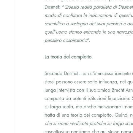
Desmet: “
Questa realtà parallela di Desmet
modo di confutare le insinuazioni di quest’u
scientifico a sostegno dei suoi pensieri e a
quell’uomo stanno entrando in una narrazione
pensiero cospiratorio
“.  
La teoria del complotto
Secondo Desmet, non c’è necessariamente un
stessi possono essere sotto influenza, nel q
lunga intervista con il suo amico Brecht Arn
composta da potenti istituzioni finanziarie
su larga scala, ma anche menzionare i nomi 
tratta di una teoria del complotto. Quindi 
che si siano verificate pratiche su larga sc
sospettosi se pensiamo che qui stesse pensa