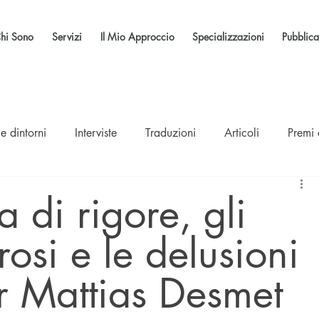
hi Sono
Servizi
Il Mio Approccio
Specializzazioni
Pubblica
e dintorni
Interviste
Traduzioni
Articoli
Premi
di rigore, gli
rosi e le delusioni
r Mattias Desmet