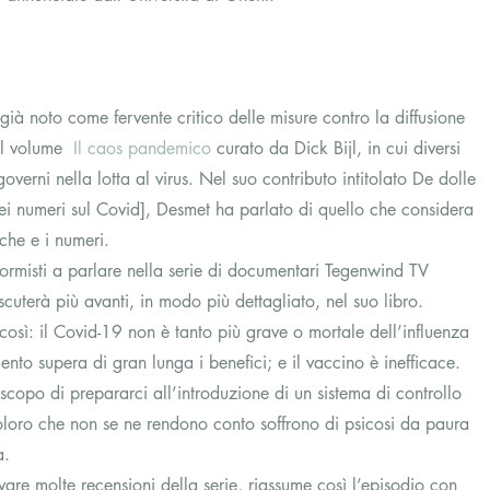
 già noto come fervente critico delle misure contro la diffusione 
l volume  
Il caos pandemico
 curato da Dick Bijl, in cui diversi 
overni nella lotta al virus. Nel suo contributo intitolato De dolle 
ei numeri sul Covid], Desmet ha parlato di quello che considera 
iche e i numeri. 
formisti a parlare nella serie di documentari Tegenwind TV 
scuterà più avanti, in modo più dettagliato, nel suo libro. 
così: il Covid-19 non è tanto più grave o mortale dell’influenza 
ento supera di gran lunga i benefici; e il vaccino è inefficace. 
scopo di prepararci all’introduzione di un sistema di controllo 
oloro che non se ne rendono conto soffrono di psicosi da paura 
a. 
are molte recensioni della serie, riassume così l’episodio con 