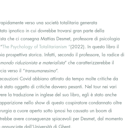
rapidamente verso una società totalitaria generata 
ato ipnotico in cui dovrebbe trovarsi gran parte della 
sta che ci consegna Mattias Desmet, professore di psicologia 
 “
The Psychology of Totalitarianism “
(2022). In questo libro il 
a prospettiva storica. Infatti, secondo il professore, la radice di 
 mondo riduzionista e materialista
” che caratterizzerebbe il 
ia verso il “
transumanesimo
”. 
recauzioni Covid abbiano attirato da tempo molte critiche da 
è stato oggetto di critiche davvero pesanti. Nel tour nei vari 
e la traduzione in inglese del suo libro, egli è stato anche 
’apparizione nello show di questo cospiratore condannato oltre 
chirurgia a cuore aperto sotto ipnosi ha causato un boom di 
 potrebbe avere conseguenze spiacevoli per Desmet, dal momento 
e annunciate dall’Università di Ghent.  