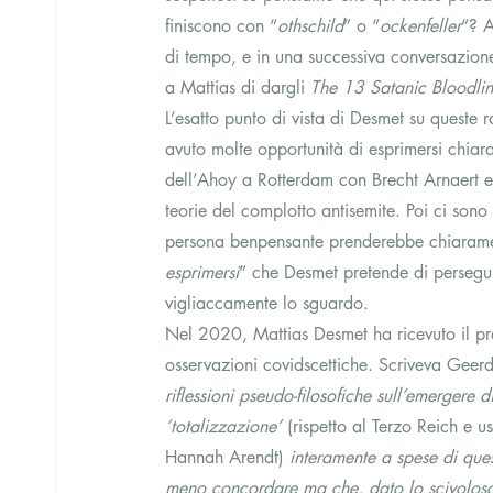
finiscono con “
othschild
” o “
ockenfeller
“? A
di tempo, e in una successiva conversazion
a Mattias di dargli 
The 13 Satanic Bloodlin
L’esatto punto di vista di Desmet su queste
avuto molte opportunità di esprimersi chiar
dell’Ahoy a Rotterdam con Brecht Arnaert e
teorie del complotto antisemite. Poi ci son
persona benpensante prenderebbe chiaramente
esprimersi
” che Desmet pretende di persegui
vigliaccamente lo sguardo. 
Nel 2020, Mattias Desmet ha ricevuto il pr
osservazioni covidscettiche. Scriveva Geerd
riflessioni pseudo-filosofiche sull’emergere d
‘totalizzazione’
 (rispetto al Terzo Reich e u
Hannah Arendt) 
interamente a spese di ques
meno concordare ma che, dato lo scivoloso t