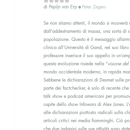
di 
Pepijn van Erp
 e
Peter Zegers
Se non stiamo attenti, il mondo si muoverà 
dall’addestramento di massa, una sorta di st
popolazione. Questo è il messaggio allarmi
clinica all’Università di Gand, nel suo libro
professore inserisce il suo appello in un’ampi
questa evoluzione risiede nella “
visione del
mondo occidentale moderno, in rapida marc
Sebbene le dichiarazioni di Desmet sulle p
parte dei factchecker, è solo di recente che 
talk show e podcast americani per promuover
ospite dello show Infowars di Alex Jones. L
alle dichiarazioni piuttosto radicali sulla 
articoli critici nei media fiamminghi. Ciò
che due indagini sulle sue attività sono stat