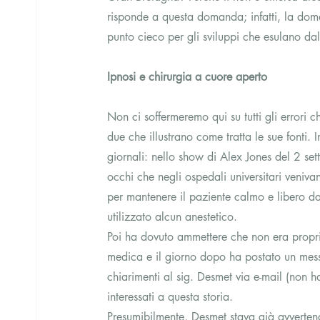
risponde a questa domanda; infatti, la do
punto cieco per gli sviluppi che esulano da
Ipnosi e chirurgia a cuore aperto
Non ci soffermeremo qui su tutti gli errori
due che illustrano come tratta le sue fonti. 
giornali: nello show di Alex Jones del 2 se
occhi che negli ospedali universitari venivan
per mantenere il paziente calmo e libero da
utilizzato alcun anestetico. 
Poi ha dovuto ammettere che non era proprio
medica e il giorno dopo ha postato un messa
chiarimenti al sig. Desmet via e-mail (non ha 
interessati a questa storia. 
Presumibilmente, Desmet stava già avverten