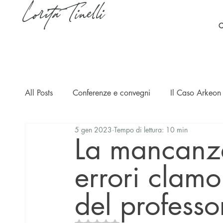
Lorita Tinelli
C
All Posts
Conferenze e convegni
Il Caso Arkeon 
5 gen 2023
Tempo di lettura: 10 min
Casi
Ripercussioni
Articoli in inglese
La mancanza 
errori clamo
del professo
Valutazione NaN stelle su 5.