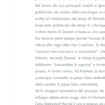
del lavoro dei suoi principali maestri e igno
pubblicato nel campo della psicologia socia
scritto sul totalitarismo dai tempi di Hannah
fosse stato pubblicato dai tempi di 
L’Archip
L’intera teoria di Desmet si basa su una sup
Da nessuna parte spiega perché l’ascesa di
riduce alla vaga idea che il nazismo, lo stal
“
scienza meccanicistica e razionalista
“, ch
Tuttavia, secondo Desmet, le ultime scoperte
dobbiamo “
trascendere la ragione
” e trova
poesia. A nostro avviso, ha frainteso la teor
comunque commette un passo falso vedendo 
della società (il passo falso naturalista). 
Se lo svolgersi automatico del processo da l
sviluppo abbia avuto luogo solo in Germania 
Gran Bretagna? Perché lì non è emersa alcu