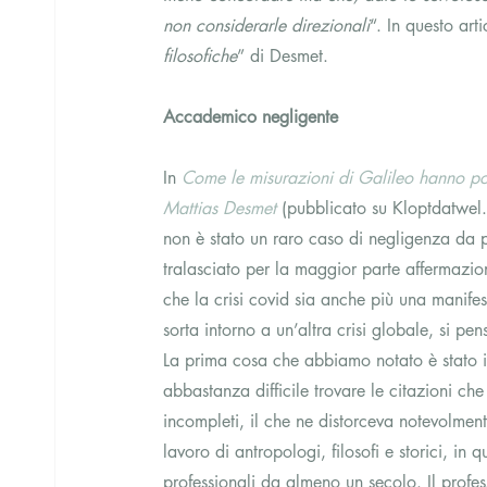
non considerarle direzionali
“. In questo ar
filosofiche
” di Desmet.  
Accademico negligente
In 
Come le misurazioni di Galileo hanno por
Mattias Desmet
 (pubblicato su Kloptdatwel.
non è stato un raro caso di negligenza da p
tralasciato per la maggior parte affermazioni
che la crisi covid sia anche più una manife
sorta intorno a un’altra crisi globale, si pe
La prima cosa che abbiamo notato è stato il s
abbastanza difficile trovare le citazioni che
incompleti, il che ne distorceva notevolment
lavoro di antropologi, filosofi e storici, in 
professionali da almeno un secolo. Il profes