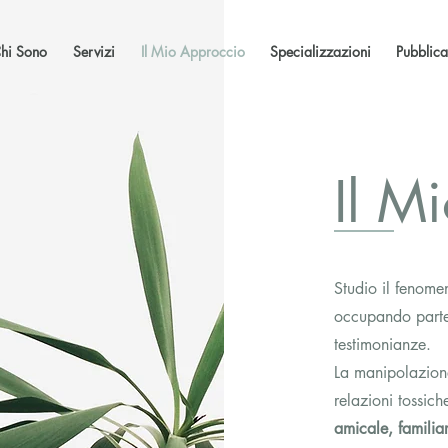
hi Sono
Servizi
Il Mio Approccio
Specializzazioni
Pubblica
Il M
Studio il fenome
occupando parte 
testimonianze.
La manipolazion
relazioni tossic
amicale, famili