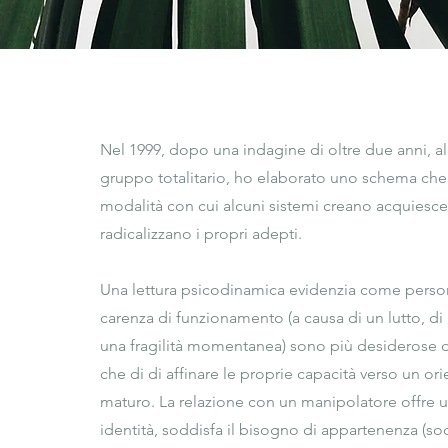
Nel 1999, dopo una indagine di oltre due anni, all
gruppo totalitario, ho elaborato uno schema che 
modalità con cui alcuni sistemi creano acquiesce
radicalizzano i propri adepti.

Una lettura psicodinamica evidenzia come perso
carenza di funzionamento (a causa di un lutto, di u
una fragilità momentanea) sono più desiderose di
che di di affinare le proprie capacità verso un or
maturo. La relazione con un manipolatore offre u
identità, soddisfa il bisogno di appartenenza (soci