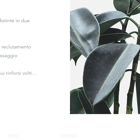


stinte in due 
l reclutamento 
essaggio

 rinforzi volti al 
ante

 della 
isociale di 
 angoscia, con 
game di 
’abbandono’. 

MENU
CONTATTI