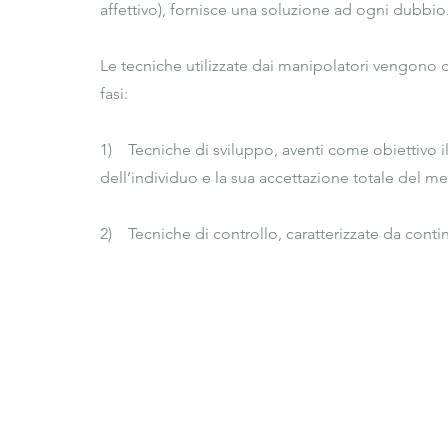
affettivo), fornisce una soluzione ad ogni dubbio.
Le tecniche utilizzate dai manipolatori vengono di
fasi:

1)    Tecniche di sviluppo, aventi come obiettivo i
dell’individuo e la sua accettazione totale del m
2)    Tecniche di controllo, caratterizzate da continui
mantenimento dell’individuo nella relazione abus
Il manipolatore nelle linee generali presenta tratti
personalità narcisistica, ma anche del distutbo ant
personalità e quello borderline. Infatti sa fingere
conseguente ricatto emotivo per accrescere il le
Lorita Tinelli
dipendenza della vittima prescelta, per evitare ‘l