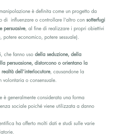
 manipolazione è definita come un progetto da
o di influenzare o controllare l’altro con
sotterfugi
he persuasive
, al fine di realizzare i propri obiettivi
e, potere economico, potere sessuale).
ti, che fanno uso
della seduzione, della
lla persuasione, distorcono o orientano la
realtà dell’interlocutore
, causandone la
n volontaria o consensuale.
e è generalmente considerata una forma
luenza sociale poiché viene utilizzata a danno
entifica ha offerto molti dati e studi sulle varie
atorie.