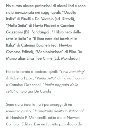
Ho curato alcune prefazioni di alcuni libri e sono
stata menzionata nei saggi quali: “Occulto
Italia” di Pitrelli e Del Vecchio (ed. Rizzoli),
“Nella Setta” di Flavia Piccinni e Carmine
Gazzanni (Ed. Fandango), “Il libro nero delle
sette in Italia” e “Il libro nero dei bambini in
Italia” di Caterina Boschetti (ed. Newton
Compton Editori), “Manipolazione” di Elisa De
Marco alias Elisa True Crime (Ed. Mondadori)
Ho collaborato a podcast quali: “
Love bombing
”
di Roberta Lippi , “
Nella setta
” di Flavia Piccinni
e Carmine Gazzanni, “
Nella trappola della
setta
” di Giorgia De Carolis
Sono stata inserita tra i personaggi di un
romanzo giallo, “
Inquietante delitto in Vaticano
”
di Flaminia P. Mancinelli, edito dalla Newton
Compton Editori. E in un fumetto pubblicato da