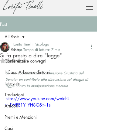
Lorita Tinelli
Post
All Posts
Lorita Tinelli Psicologa
All Posts
5 apr
Tempo di lettura: 7 min
Si fa presto a dire "legge"
Valutazione NaN stelle su 5.
Conferenze e convegni
Il Caso Arkeon e dintorni
La mia audizione alla Commissione Giustizia del 
Senato: un contributo alla discussione sui disegni di 
Interviste
legge contro la manipolazione mentale
Traduzioni
https://www.youtube.com/watch?
v=LWFE1Y_YH8Q&t=1s
Articoli
Premi e Menzioni
Casi