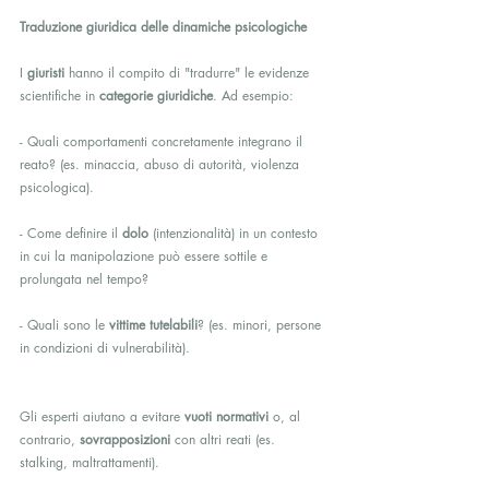
Traduzione giuridica delle dinamiche psicologiche
I 
giuristi
 hanno il compito di "tradurre" le evidenze 
scientifiche in 
categorie giuridiche
. Ad esempio:
- Quali comportamenti concretamente integrano il 
reato? (es. minaccia, abuso di autorità, violenza 
psicologica).
- Come definire il 
dolo
 (intenzionalità) in un contesto 
in cui la manipolazione può essere sottile e 
prolungata nel tempo?
- Quali sono le 
vittime tutelabili
? (es. minori, persone 
in condizioni di vulnerabilità).
Gli esperti aiutano a evitare 
vuoti normativi
 o, al 
contrario, 
sovrapposizioni
 con altri reati (es. 
stalking, maltrattamenti).