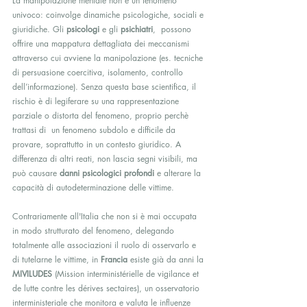
La manipolazione mentale non è un fenomeno 
univoco: coinvolge dinamiche psicologiche, sociali e 
giuridiche. Gli 
psicologi
 e gli 
psichiatri
,
 possono 
offrire una mappatura dettagliata dei meccanismi 
attraverso cui avviene la manipolazione (es. tecniche 
di persuasione coercitiva, isolamento, controllo 
dell’informazione). Senza questa base scientifica, il 
rischio è di legiferare su una rappresentazione 
parziale o distorta del fenomeno, proprio perchè 
trattasi di  un fenomeno subdolo e difficile da 
provare, soprattutto in un contesto giuridico. A 
differenza di altri reati, non lascia segni visibili, ma 
può causare 
danni psicologici profondi
 e alterare la 
capacità di autodeterminazione delle vittime.
Contrariamente all'Italia che non si è mai occupata 
in modo strutturato del fenomeno, delegando 
totalmente alle associazioni il ruolo di osservarlo e 
di tutelarne le vittime, in 
Francia
 esiste già da anni la 
MIVILUDES
 (Mission interministérielle de vigilance et 
de lutte contre les dérives sectaires), un osservatorio 
interministeriale che monitora e valuta le influenze 