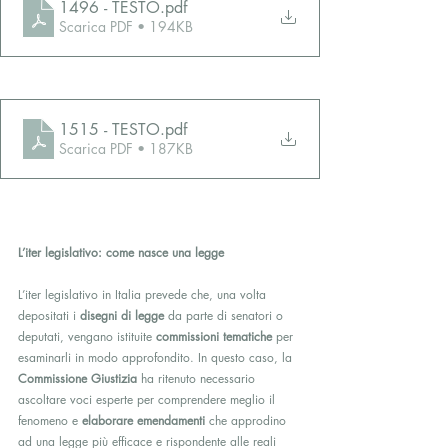
1496 - TESTO
.pdf
Scarica PDF • 194KB
1515 - TESTO
.pdf
Scarica PDF • 187KB
L’iter legislativo: come nasce una legge
L’iter legislativo in Italia prevede che, una volta 
depositati i 
disegni di legge
 da parte di senatori o 
deputati, vengano istituite 
commissioni tematiche
 per 
esaminarli in modo approfondito. In questo caso, la 
Commissione Giustizia
 ha ritenuto necessario 
ascoltare voci esperte per comprendere meglio il 
fenomeno e 
elaborare emendamenti
 che approdino 
ad una legge più efficace e rispondente alle reali 