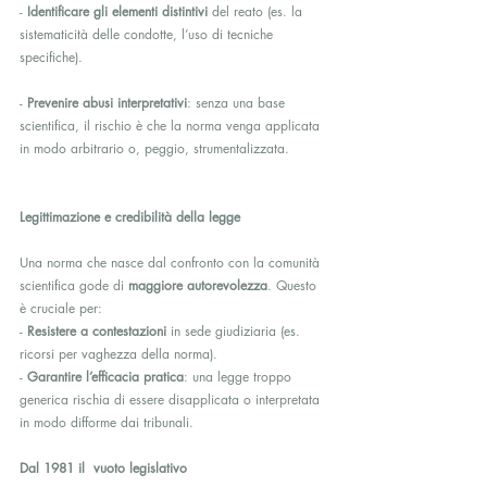
- 
Identificare gli elementi distintivi
 del reato (es. la 
sistematicità delle condotte, l’uso di tecniche 
specifiche).
- 
Prevenire abusi interpretativi
: senza una base 
scientifica, il rischio è che la norma venga applicata 
in modo arbitrario o, peggio, strumentalizzata.
Legittimazione e credibilità della legge
Una norma che nasce dal confronto con la comunità 
scientifica gode di 
maggiore autorevolezza
. Questo 
è cruciale per:
- 
Resistere a contestazioni
 in sede giudiziaria (es. 
ricorsi per vaghezza della norma).
- 
Garantire l’efficacia pratica
: una legge troppo 
generica rischia di essere disapplicata o interpretata 
in modo difforme dai tribunali.
Dal 1981 il  vuoto legislativo