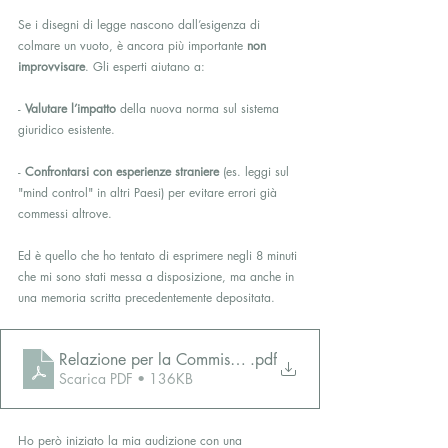
Se i disegni di legge nascono dall’esigenza di 
colmare un vuoto, è ancora più importante 
non 
improvvisare
. Gli esperti aiutano a:
- 
Valutare l’impatto
 della nuova norma sul sistema 
giuridico esistente.
- 
Confrontarsi con esperienze straniere
 (es. leggi sul 
"mind control" in altri Paesi) per evitare errori già 
commessi altrove.
Ed è quello che ho tentato di esprimere negli 8 minuti 
che mi sono stati messa a disposizione, ma anche in 
una memoria scritta precedentemente depositata.
Relazione per la Commissione Giustizia del Senato2
.pdf
Scarica PDF • 136KB
Ho però iniziato la mia audizione con una 