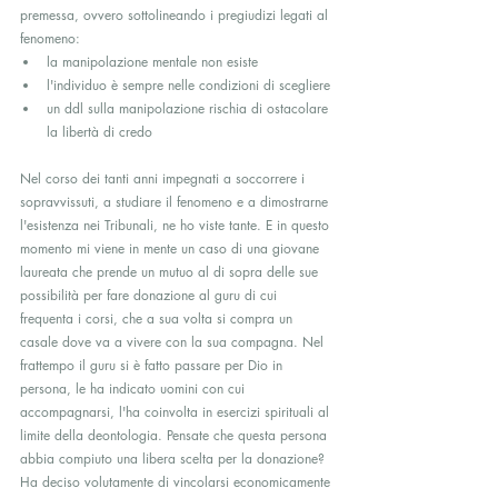
premessa, ovvero sottolineando i pregiudizi legati al 
fenomeno:
la manipolazione mentale non esiste
l'individuo è sempre nelle condizioni di scegliere
un ddl sulla manipolazione rischia di ostacolare 
la libertà di credo
Nel corso dei tanti anni impegnati a soccorrere i 
sopravvissuti, a studiare il fenomeno e a dimostrarne 
l'esistenza nei Tribunali, ne ho viste tante. E in questo 
momento mi viene in mente un caso di una giovane 
laureata che prende un mutuo al di sopra delle sue 
possibilità per fare donazione al guru di cui 
frequenta i corsi, che a sua volta si compra un 
casale dove va a vivere con la sua compagna. Nel 
frattempo il guru si è fatto passare per Dio in 
persona, le ha indicato uomini con cui 
accompagnarsi, l'ha coinvolta in esercizi spirituali al 
limite della deontologia. Pensate che questa persona 
abbia compiuto una libera scelta per la donazione? 
Ha deciso volutamente di vincolarsi economicamente 