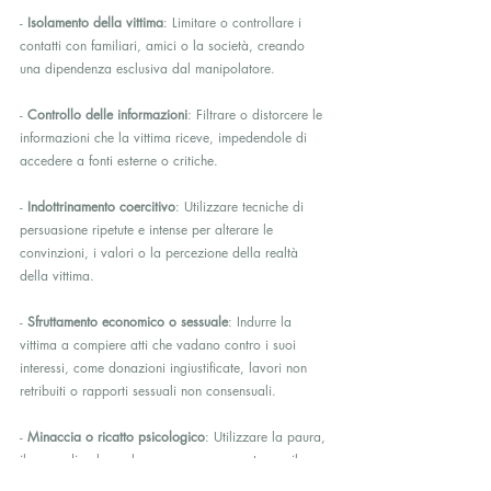
- 
Isolamento della vittima
: Limitare o controllare i 
contatti con familiari, amici o la società, creando 
una dipendenza esclusiva dal manipolatore.
- 
Controllo delle informazioni
: Filtrare o distorcere le 
informazioni che la vittima riceve, impedendole di 
accedere a fonti esterne o critiche.
- 
Indottrinamento coercitivo
: Utilizzare tecniche di 
persuasione ripetute e intense per alterare le 
convinzioni, i valori o la percezione della realtà 
della vittima.
- 
Sfruttamento economico o sessuale
: Indurre la 
vittima a compiere atti che vadano contro i suoi 
interessi, come donazioni ingiustificate, lavori non 
retribuiti o rapporti sessuali non consensuali.
- 
Minaccia o ricatto psicologico
: Utilizzare la paura, 
il senso di colpa o la vergogna per mantenere il 
controllo sulla vittima.