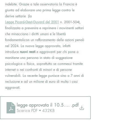
indebite. Grazie a tale osservatorio la Francia è 
giunta ad elaborare una prima legge contro le 
derive settarie  (la
Legge Picard-Gest-Guyard del 2001
 n. 2001-504), 
finalizzata a prevenire e reprimere i movimenti settari 
che minacciano i diritti umani e le libertà 
fondamentalicon un rafforzamento delle azioni penali 
nel 2024. La nuova legge approvata, infatti 
introduce 
nuovi reati
 e aggravanti per chi pone o 
manitiene una persona in stato di soggezione 
psicologica o fisica, soprattutto se commessi tramite 
internet o nei confronti di minori e di persone 
vulnerabili. La recente legge punisce sino a 7 anni di 
reclusione e ad un milione di euro di multa i casi 
aggravati.
legge approvata il 10.5.2024
.pdf
Scarica PDF • 432KB