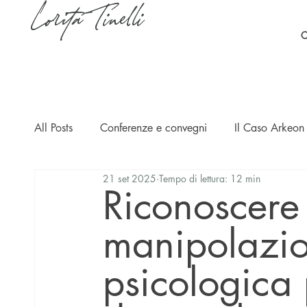
Lorita Tinelli
C
All Posts
Conferenze e convegni
Il Caso Arkeon 
21 set 2025
Tempo di lettura: 12 min
Casi
Ripercussioni
Articoli in inglese
Riconoscere
manipolazio
psicologica 