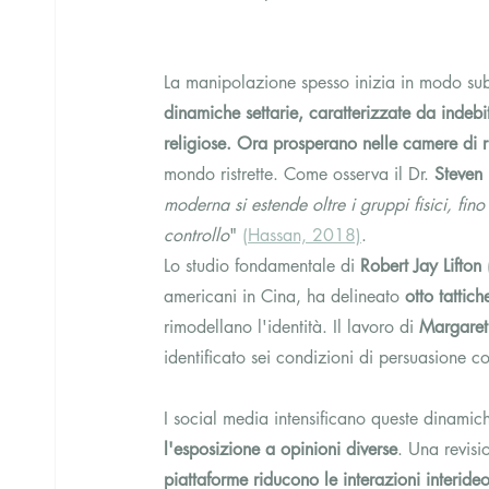
La manipolazione spesso inizia in modo su
dinamiche settarie, caratterizzate da indebit
religiose. Ora prosperano nelle camere di r
mondo ristrette. Come osserva il Dr. 
Steven
moderna si estende oltre i gruppi fisici, fin
controllo
" 
(Hassan, 2018)
.
Lo studio fondamentale di 
Robert Jay Lifton
 
americani in Cina, ha delineato 
otto tattic
rimodellano l'identità. Il lavoro di 
Margaret
identificato sei condizioni di persuasione c
I social media intensificano queste dinamic
l'esposizione a opinioni diverse
. Una revisi
piattaforme riducono le interazioni interid