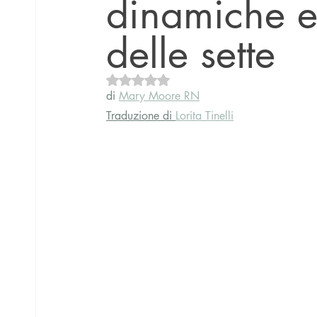
dinamiche e
delle sette
Valutazione NaN stelle su 5.
di 
Mary Moore RN
Traduzione di 
Lorita Tinelli