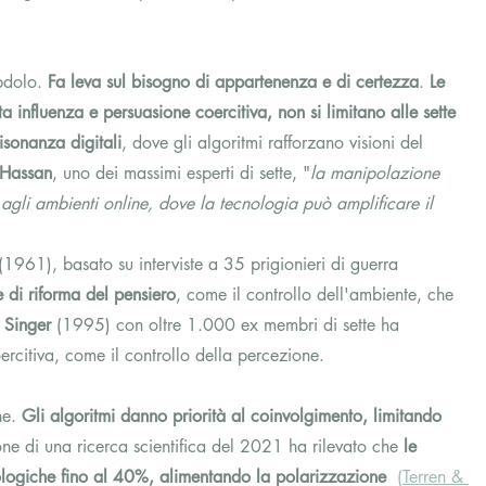
bdolo. 
Fa leva sul bisogno di appartenenza e di certezza
. 
Le 
a influenza e persuasione coercitiva, non si limitano alle sette 
isonanza digitali
, dove gli algoritmi rafforzano visioni del 
 Hassan
, uno dei massimi esperti di sette, "
la manipolazione 
o agli ambienti online, dove la tecnologia può amplificare il 
(1961), basato su interviste a 35 prigionieri di guerra 
he di riforma del pensiero
, come il controllo dell'ambiente, che 
 Singer
 (1995) con oltre 1.000 ex membri di sette ha 
oercitiva, come il controllo della percezione.
he.
 Gli algoritmi danno priorità al coinvolgimento, limitando 
one di una ricerca scientifica del 2021 ha rilevato che 
le 
eologiche fino al 40%, alimentando la polarizzazione
(Terren & 