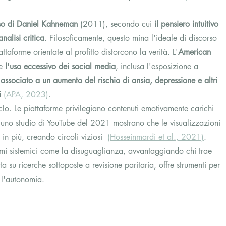
so di Daniel Kahneman
 (2011), secondo cui 
il pensiero intuitivo 
analisi critica
. Filosoficamente, questo mina l'ideale di discorso 
taforme orientate al profitto distorcono la verità. L'
American 
e 
l'uso eccessivo dei social media
, inclusa l'esposizione a 
 associato a un aumento del rischio di ansia, depressione e altri 
i
(APA, 2023)
.
clo. Le piattaforme privilegiano contenuti emotivamente carichi 
di uno studio di YouTube del 2021 mostrano che le visualizzazioni 
in più, creando circoli viziosi  
(Hosseinmardi et al., 2021)
.
emi sistemici come la disuguaglianza, avvantaggiando chi trae 
a su ricerche sottoposte a revisione paritaria, offre strumenti per 
 l'autonomia.