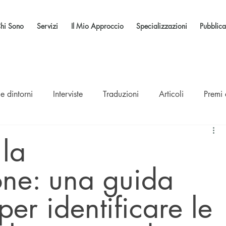
hi Sono
Servizi
Il Mio Approccio
Specializzazioni
Pubblica
e dintorni
Interviste
Traduzioni
Articoli
Premi
 la
ne: una guida
per identificare le