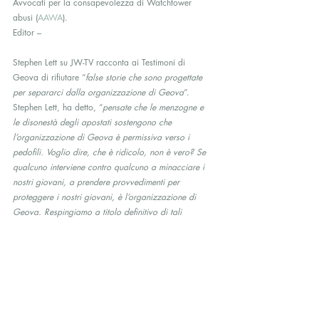
Avvocati per la consapevolezza di Watchtower 
abusi (
AAWA
).
Editor –
Stephen Lett su JW-TV racconta ai Testimoni di 
Geova di rifiutare “
false storie che sono progettate 
per separarci dalla organizzazione di Geova
“. 
Stephen Lett, ha detto, “
pensate che le menzogne ​​e 
le disonestà degli apostati sostengono che  
l’organizzazione di Geova è permissiva verso i 
pedofili. Voglio dire, che è ridicolo, non è vero? Se 
qualcuno interviene contro qualcuno a minacciare i 
nostri giovani, a prendere provvedimenti per 
proteggere i nostri giovani, è l’organizzazione di 
Geova. Respingiamo a titolo definitivo di tali 
menzogne
“.
———————————
Traduzione di
 Lorita Tinelli
Avvertenza: Questa traduzione non è stata realizzata 