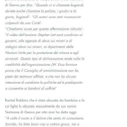
di Geova per dire: “
Quando ci si chiamate bugiardi, 
dovete anche chiamare la polizia, i giudici e la 
giuria, bugiardi
“. “
Gli autori sono stati riconosciuti 
colpevoli da una Corte
“.
“
Chiediamo scuse per questa affermazione ridicola
“.
“
Il video dell’anziano Stephen Lett sarà condiviso ai 
governi, alle agenzie di abusi sui minori e di 
indagini abusi sui minori, ai dipartimenti delle 
Nazioni Unite per la protezione dei minore e agli 
avvocati. Questo tipo di dichiarazione rende nulla la 
credibilità dell’organizzazione JW. Essa fornisce 
prove che il Consiglio di amministrazione non ha 
pietà dei testimoni affiliati, e che non ha alcuna 
intenzione di cambiare le politiche ed è predisposto 
a consentire ai bambini di soffrire
”
Rachel Robbins che è stata abusata da bambina e la 
cui figlia fu abusata sessualmente da suo nonno 
Testimone di Geova per otto anni ha detto oggi:
“
A volte il vuoto e il dolore che sento mi consumano. 
Sorrido, ho fatto buon viso a cattivo gioco, ma a 