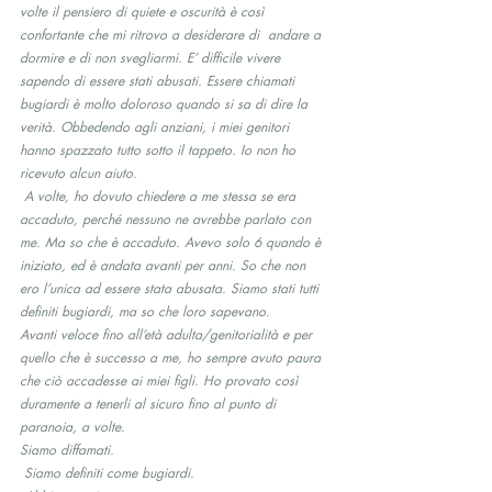
volte il pensiero di quiete e oscurità è così 
confortante che mi ritrovo a desiderare di  andare a 
dormire e di non svegliarmi. E’ difficile vivere 
sapendo di essere stati abusati. Essere chiamati  
bugiardi è molto doloroso quando si sa di dire la 
verità. Obbedendo agli anziani, i miei genitori 
hanno spazzato tutto sotto il tappeto. Io non ho  
ricevuto alcun aiuto.
 A volte, ho dovuto chiedere a me stessa se era 
accaduto, perché nessuno ne avrebbe parlato con 
me. Ma so che è accaduto. Avevo solo 6 quando è 
iniziato, ed è andata avanti per anni. So che non 
ero l’unica ad essere stata abusata. Siamo stati tutti 
definiti bugiardi, ma so che loro sapevano.
Avanti veloce fino all’età adulta/genitorialità e per 
quello che è successo a me, ho sempre avuto paura 
che ciò accadesse ai miei figli. Ho provato così 
duramente a tenerli al sicuro fino al punto di 
paranoia, a volte
.
Siamo diffamati.
 Siamo definiti come bugiardi.