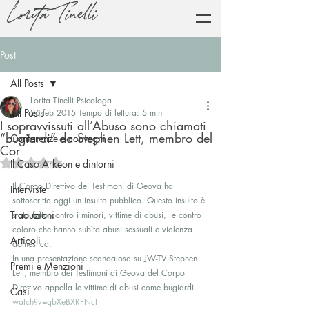
Lorita Tinelli
Post
All Posts
Lorita Tinelli Psicologa
All Posts
26 feb 2015
Tempo di lettura: 5 min
I sopravvissuti all’Abuso sono chiamati
“bugiardi” da Stephen Lett, membro del
Conferenze e convegni
Cor
Valutazione NaN stelle su 5.
Il Caso Arkeon e dintorni
Il Corpo Direttivo dei Testimoni di Geova ha 
Interviste
sottoscritto oggi un insulto pubblico. Questo insulto è 
Traduzioni
stato fatto contro i minori, vittime di abusi,  e contro 
coloro che hanno subìto abusi sessuali e violenza 
Articoli
domestica.
In una presentazione scandalosa su JW-TV Stephen 
Premi e Menzioni
Lett, membro dei Testimoni di Geova del Corpo 
Direttivo appella le vittime di abusi come bugiardi.
Casi
watch?v=qbXeBXRFNcI