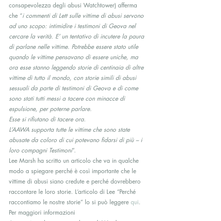
consapevolezza degli abusi Watchtower) afferma 
che “
i commenti di Lett sulle vittime di abusi servono 
ad uno scopo: intimidire i testimoni di Geova nel 
cercare la verità. E’ un tentativo di incutere la paura 
di parlane nelle vittime. Potrebbe essere stato utile 
quando le vittime pensavano di essere uniche, ma 
ora esse stanno leggendo storie di centinaia di altre 
vittime di tutto il mondo, con storie simili di abusi 
sessuali da parte di testimoni di Geova e di come 
sono stati tutti messi a tacere con minacce di 
espulsione, per poterne parlare.
Esse si rifiutano di tacere ora
.
L’AAWA supporta tutte le vittime che sono state 
abusate da coloro di cui potevano fidarsi di più – i 
loro compagni Testimoni
“.
Lee Marsh ha scritto un articolo che va in qualche 
modo a spiegare perché è così importante che le  
vittime di abusi siano credute e perché dovrebbero 
raccontare le loro storie. L’articolo di Lee “Perché 
raccontiamo le nostre storie” lo si può leggere 
qui
.
Per maggiori informazioni