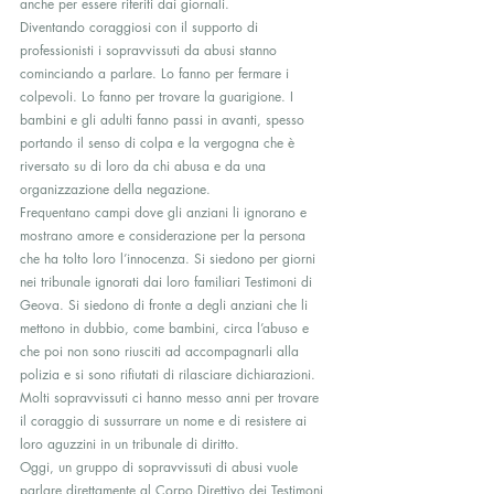
anche per essere riferiti dai giornali.
Diventando coraggiosi con il supporto di 
professionisti i sopravvissuti da abusi stanno 
cominciando a parlare. Lo fanno per fermare i 
colpevoli. Lo fanno per trovare la guarigione. I 
bambini e gli adulti fanno passi in avanti, spesso 
portando il senso di colpa e la vergogna che è 
riversato su di loro da chi abusa e da una 
organizzazione della negazione.
Frequentano campi dove gli anziani li ignorano e 
mostrano amore e considerazione per la persona 
che ha tolto loro l’innocenza. Si siedono per giorni 
nei tribunale ignorati dai loro familiari Testimoni di 
Geova. Si siedono di fronte a degli anziani che li 
mettono in dubbio, come bambini, circa l’abuso e 
che poi non sono riusciti ad accompagnarli alla 
polizia e si sono rifiutati di rilasciare dichiarazioni.
Molti sopravvissuti ci hanno messo anni per trovare 
il coraggio di sussurrare un nome e di resistere ai 
loro aguzzini in un tribunale di diritto.
Oggi, un gruppo di sopravvissuti di abusi vuole 
parlare direttamente al Corpo Direttivo dei Testimoni 