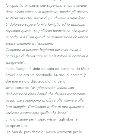
famiglia ha ammesso che sapevano e non avevano 
detto niente come ci si aspettava, perché gli anziani 
sostenevano che  niente di più doveva essere fatto. 
E’ doloroso sapere la mia famiglia ed io abbiamo 
rispettato questo. Le politiche permettono che questo 
accada, e il Consiglio di amministrazione dovrebbe 
essere chiamato a rispondere.
Chiamare le persone bugiarde per aver avuto il 
coraggio di denunciare un molestatore di bambini è 
spregevole
“.
Karen Morgan
 è stata abusata da bambina da Mark 
Sewell che ora sta scontando 14 anni di carcere (e 
che non è stato disassociato) ha detto 
semplicemente: “
Mi piacerebbe vedere una 
dichiarazione della Bethel che delinea esattamente 
quello che sostengono di offrire alle vittime e alle 
loro famiglie. Continuano a dire di fare qualcosa, 
vediamo esattamente quello che fanno
“.
L’indignazione per i sopravvissuti agli abusi è 
comprensibile.
Lee Marsh, presidente di 
AAWA
 (avvocati per la 