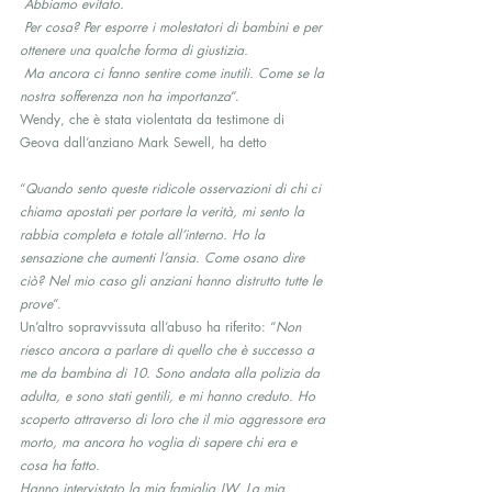
 Abbiamo evitato.
 Per cosa? Per esporre i molestatori di bambini e per 
ottenere una qualche forma di giustizia.
 Ma ancora ci fanno sentire come inutili. Come se la 
nostra sofferenza non ha importanza
“.
Wendy, che è stata violentata da testimone di 
Geova dall’anziano Mark Sewell, ha detto
“
Quando sento queste ridicole osservazioni di chi ci 
chiama apostati per portare la verità, mi sento la 
rabbia completa e totale all’interno. Ho la 
sensazione che aumenti l’ansia. Come osano dire 
ciò? Nel mio caso gli anziani hanno distrutto tutte le 
prove
“.
Un’altro sopravvissuta all’abuso ha riferito: “
Non 
riesco ancora a parlare di quello che è successo a 
me da bambina di 10. Sono andata alla polizia da 
adulta, e sono stati gentili, e mi hanno creduto. Ho 
scoperto attraverso di loro che il mio aggressore era 
morto, ma ancora ho voglia di sapere chi era e 
cosa ha fatto.
Hanno intervistato la mia famiglia JW. La mia 