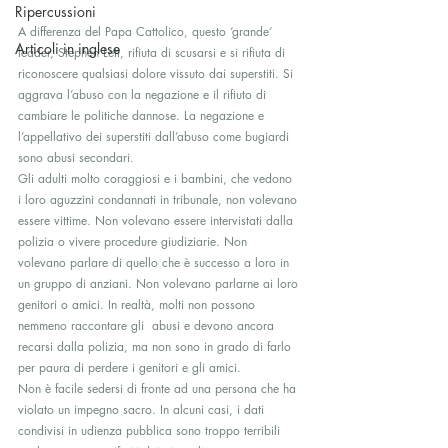
Ripercussioni
A differenza del Papa Cattolico, questo ‘grande’  
Articoli in inglese
leader, Stephen Lett, rifiuta di scusarsi e si rifiuta di 
riconoscere qualsiasi dolore vissuto dai superstiti. Si 
aggrava l’abuso con la negazione e il rifiuto di 
cambiare le politiche dannose. La negazione e 
l’appellativo dei superstiti dall’abuso come bugiardi 
sono abusi secondari.
Gli adulti molto coraggiosi e i bambini, che vedono 
i loro aguzzini condannati in tribunale, non volevano 
essere vittime. Non volevano essere intervistati dalla 
polizia o vivere procedure giudiziarie. Non 
volevano parlare di quello che è successo a loro in 
un gruppo di anziani. Non volevano parlarne ai loro 
genitori o amici. In realtà, molti non possono 
nemmeno raccontare gli  abusi e devono ancora 
recarsi dalla polizia, ma non sono in grado di farlo 
per paura di perdere i genitori e gli amici.
Non è facile sedersi di fronte ad una persona che ha 
violato un impegno sacro. In alcuni casi, i dati 
condivisi in udienza pubblica sono troppo terribili 