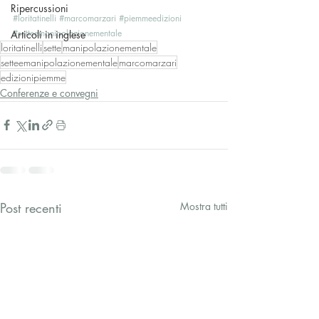
Ripercussioni
#loritatinelli
#marcomarzari
#piemmeedizioni
#setteemanipolazionementale
Articoli in inglese
loritatinelli
sette
manipolazionementale
setteemanipolazionementale
marcomarzari
edizionipiemme
Conferenze e convegni
Post recenti
Mostra tutti