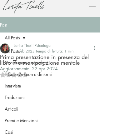
Lorita Tinelli
Post
All Posts
Lorita Tinelli Psicologa
All Posts
11 feb 2023
Tempo di lettura: 1 min
Prima presentazione in presenza del
libro 7 e manipolazione mentale
Conferenze e convegni
Aggiornamento:
22 apr 2024
Il Caso Arkeon e dintorni
Valutazione NaN stelle su 5.
Interviste
Traduzioni
Articoli
Premi e Menzioni
Casi