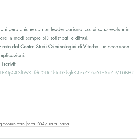
oni gerarchiche con un leader carismatico: si sono evolute in 
re in modi sempre più sofisticati e diffusi.
zato dal Centro Studi Criminologici di Viterbo
, un’occasione 
implicazioni.
 
Iscriviti 
/e/1FAIpQLSfIWKTfdC0UCikTuDXkgkK4zs7X7ieYLpAu7uV10BHK
giacomo ferioli
setta 764
guerra ibrida