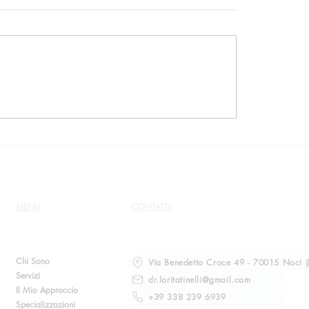
 21, Massimo De
Il corso Genio21 e l’a
, Luca Poma e altre
manipolare le emozio
MENU
CONTATTI
Chi Sono
Via Benedetto Croce 49 - 70015 Noci (
Servizi
dr.loritatinelli@gmail.com
Il Mio Approccio
+39 338 239 6939
Specializzazioni