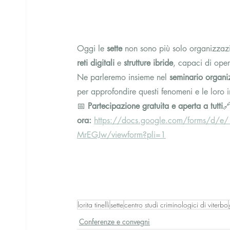
Oggi le 
sette
 non sono più solo organizzazi
reti digitali
 e 
strutture ibride
, capaci di opera
Ne parleremo insieme nel 
seminario organiz
per approfondire questi fenomeni e le loro 
📅 
Partecipazione gratuita e aperta a tutti
🔗
ora:
https://docs.google.com/forms/d
MrEGJw/viewform?pli=1
lorita tinelli
sette
centro studi criminologici di viterbo
Conferenze e convegni