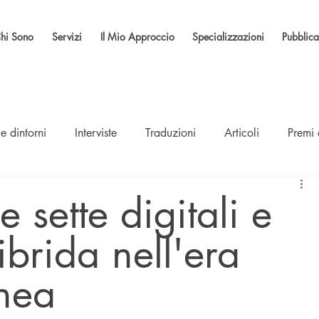
hi Sono
Servizi
Il Mio Approccio
Specializzazioni
Pubblica
e dintorni
Interviste
Traduzioni
Articoli
Premi
 sette digitali e
ibrida nell'era
nea