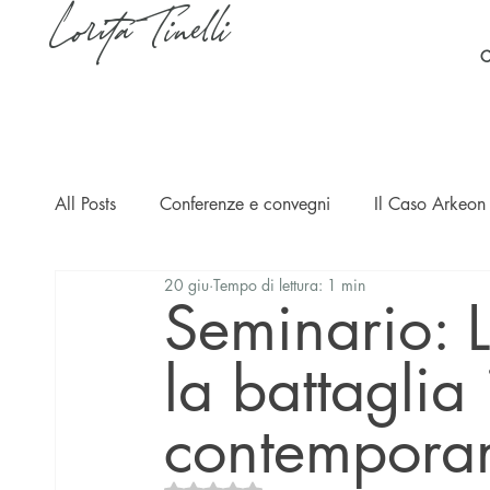
Lorita Tinelli
C
All Posts
Conferenze e convegni
Il Caso Arkeon 
20 giu
Tempo di lettura: 1 min
Casi
Ripercussioni
Articoli in inglese
Seminario: Le
la battaglia 
contempora
Valutazione NaN stelle su 5.