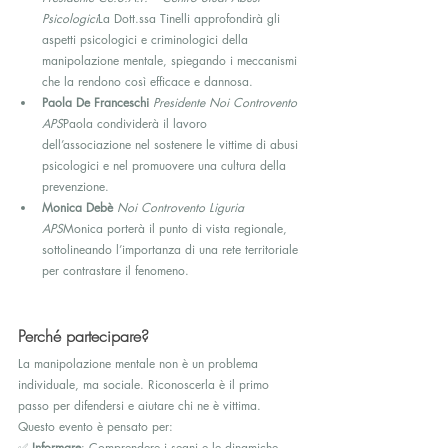
Psicologici
La Dott.ssa Tinelli approfondirà gli 
aspetti psicologici e criminologici della 
manipolazione mentale, spiegando i meccanismi 
che la rendono così efficace e dannosa.
Paola De Franceschi
Presidente Noi Controvento 
APS
Paola condividerà il lavoro 
dell’associazione nel sostenere le vittime di abusi 
psicologici e nel promuovere una cultura della 
prevenzione.
Monica Debè
Noi Controvento Liguria 
APS
Monica porterà il punto di vista regionale, 
sottolineando l’importanza di una rete territoriale 
per contrastare il fenomeno.
Perché partecipare?
La manipolazione mentale non è un problema 
individuale, ma sociale. Riconoscerla è il primo 
passo per difendersi e aiutare chi ne è vittima. 
Questo evento è pensato per:
✅ 
Informare
: Comprendere i segni e le dinamiche 