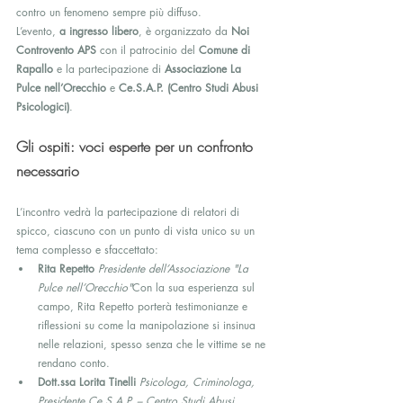
contro un fenomeno sempre più diffuso.
L’evento, 
a ingresso libero
, è organizzato da 
Noi 
Controvento APS
 con il patrocinio del 
Comune di 
Rapallo
 e la partecipazione di 
Associazione La 
Pulce nell’Orecchio
 e 
Ce.S.A.P. (Centro Studi Abusi 
Psicologici)
.
Gli ospiti: voci esperte per un confronto 
necessario
L’incontro vedrà la partecipazione di relatori di 
spicco, ciascuno con un punto di vista unico su un 
tema complesso e sfaccettato:
Rita Repetto
Presidente dell’Associazione "La 
Pulce nell’Orecchio"
Con la sua esperienza sul 
campo, Rita Repetto porterà testimonianze e 
riflessioni su come la manipolazione si insinua 
nelle relazioni, spesso senza che le vittime se ne 
rendano conto.
Dott.ssa Lorita Tinelli
Psicologa, Criminologa, 
Presidente Ce.S.A.P. – Centro Studi Abusi 