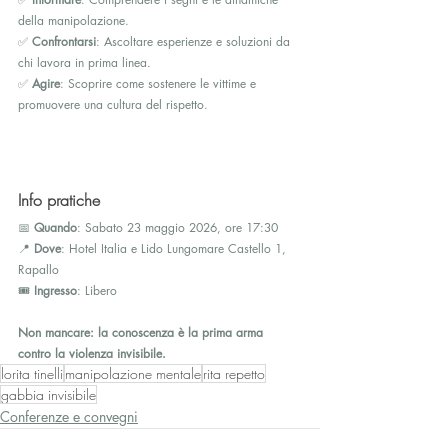
della manipolazione.
✅ 
Confrontarsi
: Ascoltare esperienze e soluzioni da 
chi lavora in prima linea.
✅ 
Agire
: Scoprire come sostenere le vittime e 
promuovere una cultura del rispetto.
Info pratiche
📅 
Quando
: Sabato 23 maggio 2026, ore 17:30
📍 
Dove
: Hotel Italia e Lido Lungomare Castello 1, 
Rapallo
🎟 
Ingresso
: Libero
Non mancare: la conoscenza è la prima arma 
contro la violenza invisibile.
lorita tinelli
manipolazione mentale
rita repetto
gabbia invisibile
Conferenze e convegni