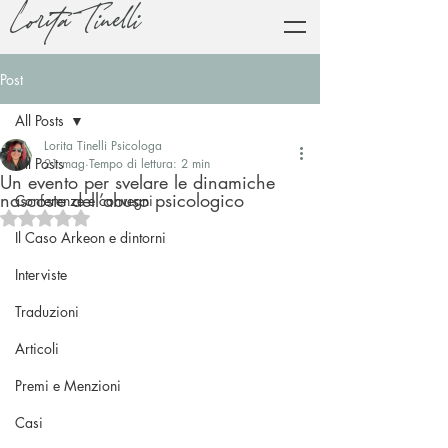
Lorita Tinelli
Post
All Posts
Lorita Tinelli Psicologa
All Posts
21 mag
Tempo di lettura: 2 min
Un evento per svelare le dinamiche
nascoste dell’abuso psicologico
Conferenze e convegni
Valutazione NaN stelle su 5.
Il Caso Arkeon e dintorni
Interviste
Traduzioni
Articoli
Premi e Menzioni
Casi