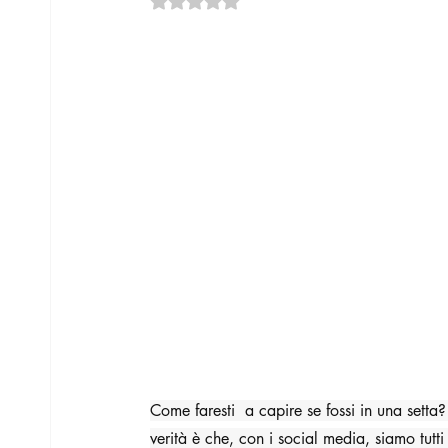
Come faresti  a capire se fossi in una setta
verità è che, con i social media, siamo tutti