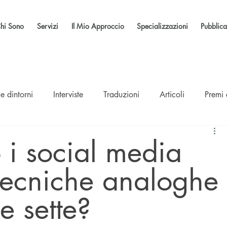
hi Sono
Servizi
Il Mio Approccio
Specializzazioni
Pubblica
e dintorni
Interviste
Traduzioni
Articoli
Premi
 i social media
tecniche analoghe
e sette?