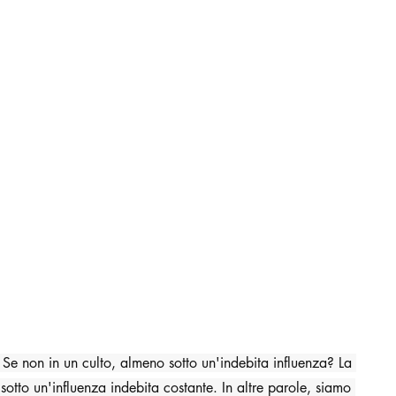
? Se non in un culto, almeno sotto un'indebita influenza? La 
 sotto un'influenza indebita costante. In altre parole, siamo 