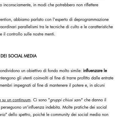
o inconsciamente, in modi che potrebbero non riflettere 
ttention, abbiamo parlato con l'esperto di deprogrammazione 
aordinari parallelismi tra le tecniche di culto e le caratteristiche 
l controllo sulle nostre menti. ‍
 DEI SOCIAL MEDIA
 condividono un obiettivo di fondo molto simile: 
influenzare le 
engono gli utenti coinvolti al fine di trarre profitto dalle entrate 
membri impegnati al fine di mantenere il potere e, in alcuni 
 è su un continuum
. Ci sono "
gruppi chiusi sani
" che danno il 
 perseguono un'influenza indebita. Molte pratiche dei social 
aria
" dello spettro, poiché le community dei social media non 