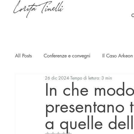
Lorita Tinelli
C
All Posts
Conferenze e convegni
Il Caso Arkeon 
26 dic 2024
Tempo di lettura: 3 min
Casi
Ripercussioni
Articoli in inglese
In che modo
presentano 
a quelle dell
Valutazione NaN stelle su 5.