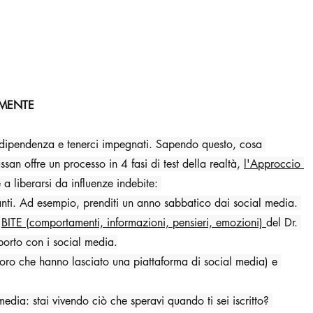
 MENTE
re dipendenza e tenerci impegnati. Sapendo questo, cosa 
an offre un processo in 4 fasi di test della realtà, 
l'Approccio 
 a liberarsi da influenze indebite: 
zanti. Ad esempio, prenditi un anno sabbatico dai social media. 
 
BITE (comportamenti, informazioni, pensieri, emozioni) 
del Dr. 
pporto con i social media.
loro che hanno lasciato una piattaforma di social media) e 
edia: stai vivendo ciò che speravi quando ti sei iscritto? 