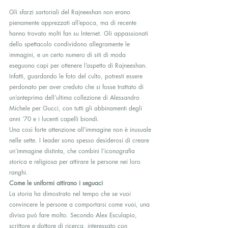
Gli sfarzi sartoriali del Rajneeshan non erano 
pienamente apprezzati all’epoca, ma di recente 
hanno trovato molti fan su Internet. Gli appassionati 
dello spettacolo condividono allegramente le 
immagini, e un certo numero di siti di moda 
eseguono capi per ottenere l’aspetto di Rajneeshan. 
Infatti, guardando le foto del culto, potresti essere 
perdonato per aver creduto che si fosse trattato di  
un’anteprima dell’ultima collezione di Alessandro 
Michele per Gucci, con tutti gli abbinamenti degli 
anni ’70 e i lucenti capelli biondi.
Una così forte attenzione all’immagine non è inusuale 
nelle sette. I leader sono spesso desiderosi di creare 
un’immagine distinta, che combini l’iconografia 
storica e religiosa per attirare le persone nei loro 
ranghi.
Come le uniformi attirano i seguaci
La storia ha dimostrato nel tempo che se vuoi 
convincere le persone a comportarsi come vuoi, una 
divisa può fare molto. Secondo Alex Esculapio, 
scrittore e dottore di ricerca, interessato con 