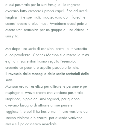
quasi pastorale per la sua famiglia. Le ragazze 
avevano fatto crescere i propri capelli fino ad averli 
lunghissimi e spettinati, indossavano abiti floreali e 
camminavano a piedi nudi. Avrebbero quasi potuto 
essere stati scambiati per un gruppo di una chiesa in 
una gita.
Ma dopo una serie di uccisioni brutali e un verdetto 
di colpevolezza, Charles Manson si è rasato la testa 
e gli altri sostenitori hanno seguito l’esempio, 
creando un peculiare aspetto pseudo-orientale.
Il rovescio della medaglia delle scelte sartoriali delle 
sette
Manson usava l’estetica per attirare le persone e per 
respingerle. Aveva creato una versione pastorale, 
utopistica, hippie dei suoi seguaci, per quando 
avevano bisogno di attrarre anime perse e 
fuggiaschi, e poi li ha trasformati in una versione da 
incubo violenta e bizzarra, per quando venivano 
messi sul palcoscenico mondiale.