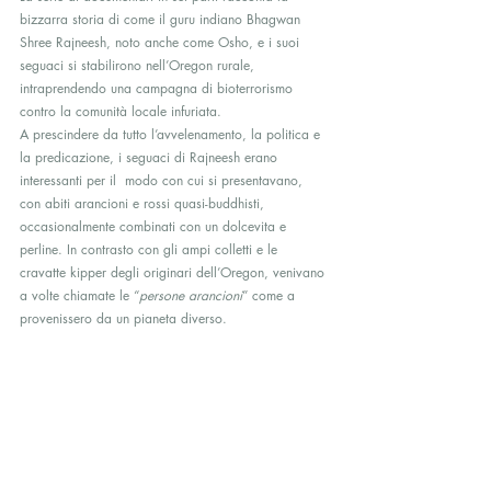
bizzarra storia di come il guru indiano Bhagwan 
Shree Rajneesh, noto anche come Osho, e i suoi 
seguaci si stabilirono nell’Oregon rurale, 
intraprendendo una campagna di bioterrorismo 
contro la comunità locale infuriata.
A prescindere da tutto l’avvelenamento, la politica e 
la predicazione, i seguaci di Rajneesh erano 
interessanti per il  modo con cui si presentavano, 
con abiti arancioni e rossi quasi-buddhisti, 
occasionalmente combinati con un dolcevita e 
perline. In contrasto con gli ampi colletti e le 
cravatte kipper degli originari dell’Oregon, venivano 
a volte chiamate le “
persone arancioni
” come a 
provenissero da un pianeta diverso.