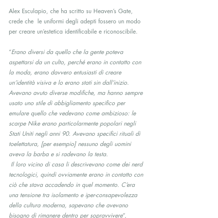
Alex Esculapio, che ha scritto su Heaven’s Gate, 
crede che  le uniformi degli adepti fossero un modo 
per creare un’estetica identificabile e riconoscibile.
“
Erano diversi da quello che la gente poteva 
aspettarsi da un culto, perché erano in contatto con 
la moda, erano davvero entusiasti di creare 
un’identità visiva e lo erano stati sin dall’inizio. 
Avevano avuto diverse modifiche, ma hanno sempre 
usato uno stile di abbigliamento specifico per 
emulare quello che vedevano come ambizioso: le 
scarpe Nike erano particolarmente popolari negli 
Stati Uniti negli anni 90. Avevano specifici rituali di 
toelettatura, [per esempio] nessuno degli uomini 
aveva la barba e si radevano la testa.
 Il loro vicino di casa li descrivevano come dei nerd 
tecnologici, quindi ovviamente erano in contatto con 
ciò che stava accadendo in quel momento. C’era 
una tensione tra isolamento e iper-consapevolezza 
della cultura moderna, sapevano che avevano 
bisogno di rimanere dentro per sopravvivere
“, 