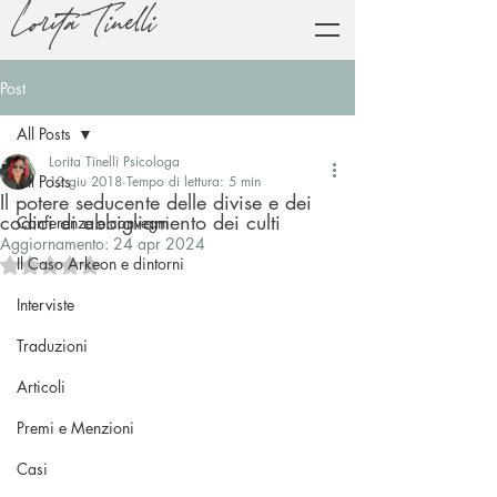
Lorita Tinelli
Post
All Posts
Lorita Tinelli Psicologa
All Posts
12 giu 2018
Tempo di lettura: 5 min
Il potere seducente delle divise e dei
codici di abbigliamento dei culti
Conferenze e convegni
Aggiornamento:
24 apr 2024
Il Caso Arkeon e dintorni
Valutazione NaN stelle su 5.
Interviste
Traduzioni
Articoli
Premi e Menzioni
Casi