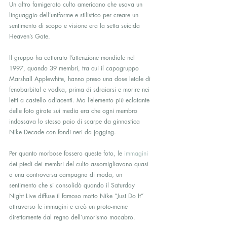
Un altro famigerato culto americano che usava un 
linguaggio dell’uniforme e stilistico per creare un 
sentimento di scopo e visione era la setta suicida 
Heaven’s Gate.
Il gruppo ha catturato l’attenzione mondiale nel 
1997, quando 39 membri, tra cui il capogruppo 
Marshall Applewhite, hanno preso una dose letale di 
fenobarbital e vodka, prima di sdraiarsi e morire nei 
letti a castello adiacenti. Ma l’elemento più eclatante 
delle foto girate sui media era che ogni membro 
indossava lo stesso paio di scarpe da ginnastica 
Nike Decade con fondi neri da jogging.
Per quanto morbose fossero queste foto, le 
immagini
dei piedi dei membri del culto assomigliavano quasi 
a una controversa campagna di moda, un 
sentimento che si consolidò quando il Saturday 
Night Live diffuse il famoso motto Nike “Just Do It” 
attraverso le immagini e creò un proto-meme 
direttamente dal regno dell’umorismo macabro.