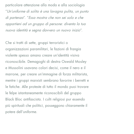
particolare attenzione alla moda e alla sociologia 
“
Un’uniforme di solito è una lavagna pulita, un punto 
di partenza
“. “
Essa mostra che non sei solo e che 
appartieni ad un gruppo di persone: diventa la tua 
nuova identità e segna davvero un nuovo inizio
“.
Che si tratti di sette, gruppi terroristici o 
organizzazioni paramilitari, le fazioni di frangia 
violente spesso amano creare un’identità visiva 
riconoscibile. Demagoghi di destra Oswald Mosley 
e Mussolini usavano colori decisi, come il nero e il 
marrone, per creare un’immagine di forza militarista, 
mentre i gruppi marxisti sembrano favorire i berretti e 
le fatiche. Alle proteste di tutto il mondo puoi trovare 
le felpe istantaneamente riconoscibili del gruppo 
Black Bloc antifascista. I culti religiosi pur essendo  
più spirituali che politici, posseggono chiaramente il 
potere dell’uniforme.