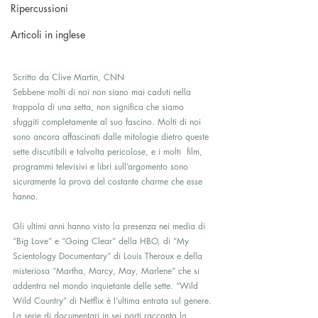
Ripercussioni
Articoli in inglese
Scritto da Clive Martin, CNN
Sebbene molti di noi non siano mai caduti nella 
trappola di una setta, non significa che siamo 
sfuggiti completamente al suo fascino. Molti di noi 
sono ancora affascinati dalle mitologie dietro queste 
sette discutibili e talvolta pericolose, e i molti  film, 
programmi televisivi e libri sull’argomento sono  
sicuramente la prova del costante charme che esse 
hanno.
Gli ultimi anni hanno visto la presenza nei media di 
“Big Love” e “Going Clear” della HBO, di “My 
Scientology Documentary” di Louis Theroux e della 
misteriosa “Martha, Marcy, May, Marlene” che si 
addentra nel mondo inquietante delle sette. “Wild 
Wild Country” di Netflix è l’ultima entrata sul genere.
La serie di documentari in sei parti racconta la 