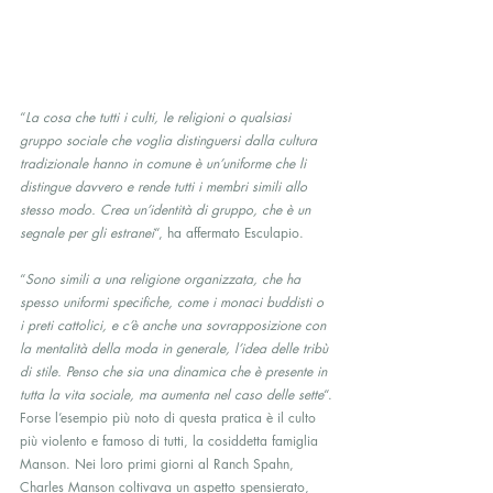
“
La cosa che tutti i culti, le religioni o qualsiasi 
gruppo sociale che voglia distinguersi dalla cultura 
tradizionale hanno in comune è un’uniforme che li 
distingue davvero e rende tutti i membri simili allo 
stesso modo. Crea un’identità di gruppo, che è un 
segnale per gli estranei
“, ha affermato Esculapio.
“
Sono simili a una religione organizzata, che ha 
spesso uniformi specifiche, come i monaci buddisti o 
i preti cattolici, e c’è anche una sovrapposizione con 
la mentalità della moda in generale, l’idea delle tribù 
di stile. Penso che sia una dinamica che è presente in 
tutta la vita sociale, ma aumenta nel caso delle sette
“.
Forse l’esempio più noto di questa pratica è il culto 
più violento e famoso di tutti, la cosiddetta famiglia 
Manson. Nei loro primi giorni al Ranch Spahn, 
Charles Manson coltivava un aspetto spensierato, 