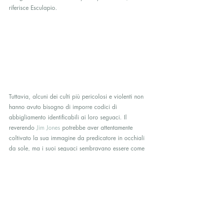
riferisce Esculapio.
Tuttavia, alcuni dei culti più pericolosi e violenti non 
hanno avuto bisogno di imporre codici di 
abbigliamento identificabili ai loro seguaci. Il 
reverendo 
Jim Jones
 potrebbe aver attentamente 
coltivato la sua immagine da predicatore in occhiali 
da sole, ma i suoi seguaci sembravano essere come 
qualsiasi frequentatore di un centro commerciale a 
caso in America.
Questa mancanza di un’identità visiva distinta non 
ha impedito a più di 900 membri di uccidersi nel suo 
nome. Lo stesso vale per il  gruppo dei Davidiani di 
David Koresh
, i cui membri assomigliano visivamente 