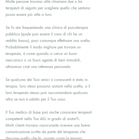
Molte persone trovano utile chiamare due o tre 
terapeuti di seguito per scegliere quello che sentono 
possa essere più utile a loro.
Se Tu stai frequentando una clinica di psicoterapia 
pubblica (quale può essere il caso di chi ha un 
reddito basso), puoi comunque effettuare una scelta. 
Probabilmente il modo migliore per trovare un 
terapeuta, è come quando si cerca un buon 
meccanico o un buon agente di beni immobili, 
attraverso cioè una referenza personale.
Se qualcuno dei Tuoi amici o conoscenti è stato in 
terapia, loro stessi possono aiutarti nella scelta, o il 
loro terapeuta stesso può raccomandare qualcuno 
altro se non è adatto per il Tuo caso.
Il Tuo medico di base può anche conoscere terapeuti 
competenti nella Tua ASL in grado di aiutarTi.
Molti clienti trovano rassicurante ricevere una breve 
comunicazione scritta da parte del terapeuta che 
descrive quello che fa, quanto costa la terapia, 