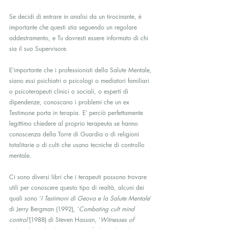
Se decidi di entrare in analisi da un tirocinante, è 
importante che questi stia seguendo un regolare 
addestramento, e Tu dovresti essere informato di chi 
sia il suo Supervisore.
E’importante che i professionisti della Salute Mentale, 
siano essi psichiatri o psicologi o mediatori familiari 
o psicoterapeuti clinici o sociali, o esperti di 
dipendenze, conoscano i problemi che un ex 
Testimone porta in terapia. E’ perciò perfettamente 
legittimo chiedere al proprio terapeuta se hanno 
conoscenza della Torre di Guardia o di religioni 
totalitarie o di culti che usano tecniche di controllo 
mentale.
Ci sono diversi libri che i terapeuti possono trovare 
utili per conoscere questo tipo di realtà, alcuni dei 
quali sono ‘
I Testimoni di Geova e la Salute Mentale
‘ 
di Jerry Bergman (1992), ‘
Combating cult mind 
control’
(1988) di Steven Hassan, ‘
Witnesses of 