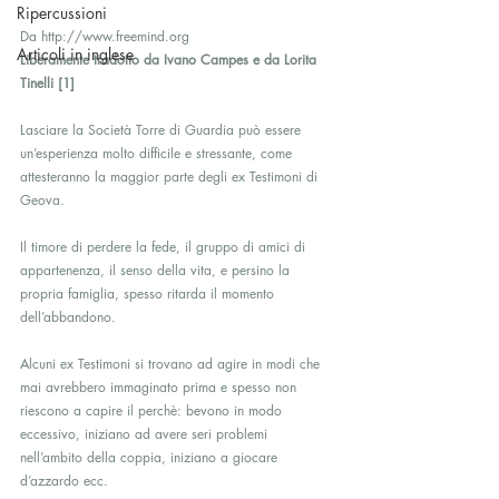
Ripercussioni
Da http://www.freemind.org
Articoli in inglese
Liberamente tradotto da Ivano Campes e da Lorita 
Tinelli [1]
Lasciare la Società Torre di Guardia può essere 
un’esperienza molto difficile e stressante, come 
attesteranno la maggior parte degli ex Testimoni di 
Geova.
Il timore di perdere la fede, il gruppo di amici di 
appartenenza, il senso della vita, e persino la 
propria famiglia, spesso ritarda il momento 
dell’abbandono.
Alcuni ex Testimoni si trovano ad agire in modi che 
mai avrebbero immaginato prima e spesso non 
riescono a capire il perchè: bevono in modo 
eccessivo, iniziano ad avere seri problemi 
nell’ambito della coppia, iniziano a giocare 
d’azzardo ecc.