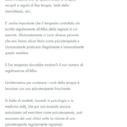
recapiti e regole di fine terapia, limiti della 
riservatezza, ecc.
E’ anche importante che il terapeuta contattato sia 
iscritto regolarmente all’Albo della regione in cui 
esercita. Sfortunatamente ci sono diverse persone 
che non hanno alcun titolo come psicoterapeuta e 
ciononostante praticano illegalmente e immoralmente 
questo mestiere.
Il Tuo terapeuta dovrebbe mostrarTi il suo numero di 
registrazione all’Albo.
Un’alternativa per contenere i costi della terapia è 
lavorare con uno psicoterapeuta tirocinante.
Si tratta di studenti, laureati in psicologia o in 
medicina (ndt), che pur non essendo ancora 
autorizzato ad esercitare come psicoterapeuta, può 
assumere dei casi clinici sotto la visione di uno 
psicoterapeuta regolarmente registrato.