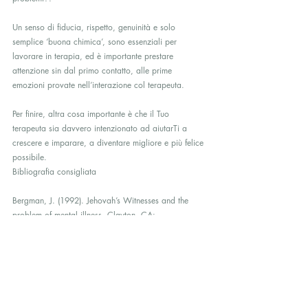
Un senso di fiducia, rispetto, genuinità e solo 
semplice ‘buona chimica’, sono essenziali per 
lavorare in terapia, ed è importante prestare 
attenzione sin dal primo contatto, alle prime 
emozioni provate nell’interazione col terapeuta.
Per finire, altra cosa importante è che il Tuo 
terapeuta sia davvero intenzionato ad aiutarTi a 
crescere e imparare, a diventare migliore e più felice 
possibile.
Bibliografia consigliata
Bergman, J. (1992). Jehovah’s Witnesses and the 
problem of mental illness. Clayton, CA:
Witness Inc.
Chretien, L., & Chretien, M. (1988). Witnesses of 
Jehovah. A shocking expose of what