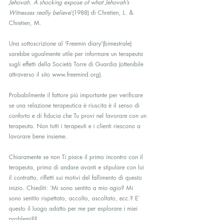
Jehovah. A shocking expose of what Jehovah’s 
Witnesses really believe
‘(1988) di Chretien, L. & 
Chretien, M.
Una sottoscrizione al ‘Freemin diary'(bimestrale) 
sarebbe ugualmente utile per informare un terapeuta 
sugli effetti della Società Torre di Guardia (ottenibile 
attraverso il sito www.freemind.org).
Probabilmente il fattore più importante per verificare 
se una relazione terapeutica è riuscita è il senso di 
conforto e di fiducia che Tu provi nel lavorare con un 
terapeuta. Non tutti i terapeuti e i clienti riescono a 
lavorare bene insieme.
Chiaramente se non Ti piace il primo incontro con il 
terapeuta, prima di andare avanti e stipulare con lui 
il contratto, rifletti sui motivi del fallimento di questo 
inizio. Chiediti: ‘Mi sono sentito a mio agio? Mi 
sono sentito rispettato, accolto, ascoltato, ecc.? E’ 
questo il luogo adatto per me per esplorare i miei 
problemi??