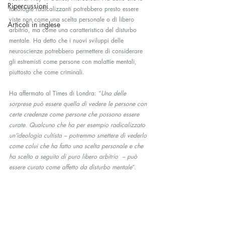
Ripercussioni
ideologie radicalizzanti potrebbero presto essere 
viste non come una scelta personale o di libero 
Articoli in inglese
arbitrio, ma come una caratteristica del disturbo 
mentale. Ha detto che i nuovi sviluppi delle 
neuroscienze potrebbero permettere di considerare 
gli estremisti come persone con malattie mentali, 
piuttosto che come criminali.
Ha affermato al Times di Londra: “
Una delle 
sorprese può essere quella di vedere le persone con 
certe credenze come persone che possono essere 
curate. Qualcuno che ha per esempio radicalizzato 
un’ideologia cultista – potremmo smettere di vederlo 
come colui che ha fatto una scelta personale e che 
ha scelto a seguito di puro libero arbitrio  – può 
essere curato come affetto da disturbo mentale
“.