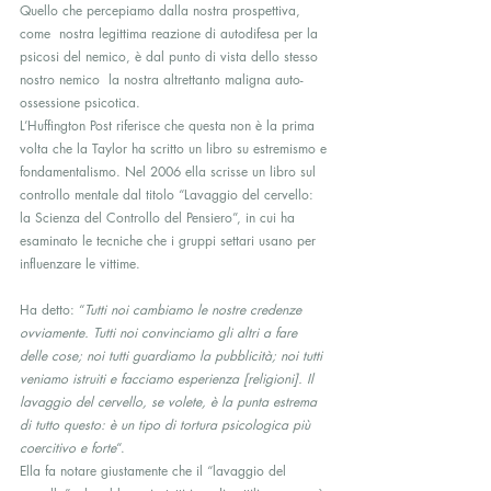
Quello che percepiamo dalla nostra prospettiva, 
come  nostra legittima reazione di autodifesa per la 
psicosi del nemico, è dal punto di vista dello stesso 
nostro nemico  la nostra altrettanto maligna auto-
ossessione psicotica.
L’Huffington Post riferisce che questa non è la prima 
volta che la Taylor ha scritto un libro su estremismo e 
fondamentalismo. Nel 2006 ella scrisse un libro sul 
controllo mentale dal titolo “Lavaggio del cervello: 
la Scienza del Controllo del Pensiero”, in cui ha 
esaminato le tecniche che i gruppi settari usano per 
influenzare le vittime.
Ha detto: “
Tutti noi cambiamo le nostre credenze 
ovviamente. Tutti noi convinciamo gli altri a fare 
delle cose; noi tutti guardiamo la pubblicità; noi tutti 
veniamo istruiti e facciamo esperienza [religioni]. Il 
lavaggio del cervello, se volete, è la punta estrema 
di tutto questo: è un tipo di tortura psicologica più 
coercitivo e forte
“.
Ella fa notare giustamente che il “lavaggio del 