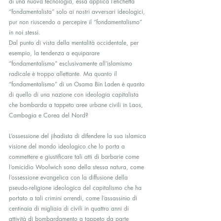
di una nuova tecnologia, essa applica l’etichetta 
“fondamentalista” solo ai nostri avversari ideologici, 
pur non riuscendo a percepire il “fondamentalismo” 
in noi stessi.
Dal punto di vista della mentalità occidentale, per 
esempio, la tendenza a equiparare 
“fondamentalismo” esclusivamente all’islamismo 
radicale è troppo allettante. Ma quanto il 
“fondamentalismo” di un Osama Bin Laden è quanto 
di quello di una nazione con ideologia capitalista 
che bombarda a tappeto aree urbane civili in Laos, 
Cambogia e Corea del Nord?
L’ossessione del jihadista di difendere la sua islamica 
visione del mondo ideologico che lo porta a 
commettere e giustificare tali atti di barbarie come 
l’omicidio Woolwich sono della stessa natura, come 
l’ossessione evangelica con la diffusione della 
pseudo-religione ideologica del capitalismo che ha 
portato a tali crimini orrendi, come l’assassinio di 
centinaia di migliaia di civili in quattro anni di 
attività di bombardamento a tappeto da parte 