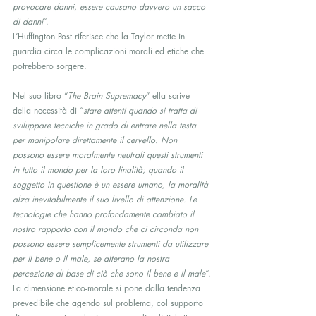
provocare danni, essere causano davvero un sacco 
di danni
“.
L’Huffington Post riferisce che la Taylor mette in 
guardia circa le complicazioni morali ed etiche che 
potrebbero sorgere.
Nel suo libro “
The Brain Supremacy
” ella scrive 
della necessità di “
stare attenti quando si tratta di 
sviluppare tecniche in grado di entrare nella testa 
per manipolare direttamente il cervello. Non 
possono essere moralmente neutrali questi strumenti 
in tutto il mondo per la loro finalità; quando il 
soggetto in questione è un essere umano, la moralità 
alza inevitabilmente il suo livello di attenzione. Le 
tecnologie che hanno profondamente cambiato il 
nostro rapporto con il mondo che ci circonda non 
possono essere semplicemente strumenti da utilizzare 
per il bene o il male, se alterano la nostra 
percezione di base di ciò che sono il bene e il male
“.
La dimensione etico-morale si pone dalla tendenza 
prevedibile che agendo sul problema, col supporto 