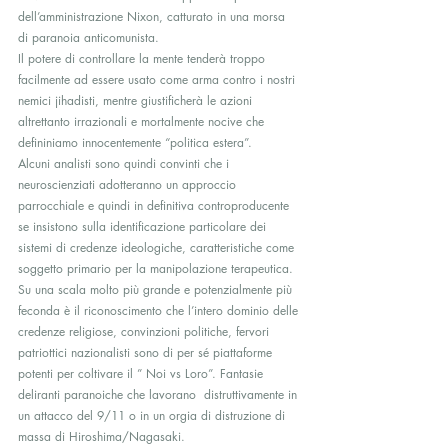
dell’amministrazione Nixon, catturato in una morsa 
di paranoia anticomunista.
Il potere di controllare la mente tenderà troppo 
facilmente ad essere usato come arma contro i nostri 
nemici jihadisti, mentre giustificherà le azioni 
altrettanto irrazionali e mortalmente nocive che 
defininiamo innocentemente “politica estera”.
Alcuni analisti sono quindi convinti che i 
neuroscienziati adotteranno un approccio 
parrocchiale e quindi in definitiva controproducente 
se insistono sulla identificazione particolare dei 
sistemi di credenze ideologiche, caratteristiche come 
soggetto primario per la manipolazione terapeutica.
Su una scala molto più grande e potenzialmente più 
feconda è il riconoscimento che l’intero dominio delle 
credenze religiose, convinzioni politiche, fervori 
patriottici nazionalisti sono di per sé piattaforme 
potenti per coltivare il ” Noi vs Loro”. Fantasie 
deliranti paranoiche che lavorano  distruttivamente in 
un attacco del 9/11 o in un orgia di distruzione di 
massa di Hiroshima/Nagasaki.