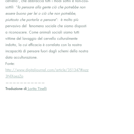
cervello”, che abbraccia tutti i modi sottili e non-così-
sottili  “
fa pensare alla gente ciò che potrebbe non 
essere buono per lei o ciò che non potrebbe, 
piuttosto che portarla a pensare
“:  è molto più 
pervasivo del  fenomeno sociale che siamo disposti 
a riconoscere. Come animali sociali siamo tutti 
vittime del lavaggio del cervello culturalmente 
indotto, la cui efficacia è correlata con la nostra 
incapacità di pensare fuori dagli schemi della nostra 
data acculturazione.
Fonte: 
http://www.digitaljournal.com/article/351347#ixzz
3NlXaezZp
———————————
Traduzione di
 Lorita Tinelli
Avvertenza: Questa traduzione non è stata realizzata 
da traduttori professionisti, pertanto ci scusiamo per 
eventuali errori.
Gli articoli apparsi su questo blog possono essere 
riprodotti liberamente, sia in formato elettronico che 
su carta, a condizione che non si cambi nulla e  che 