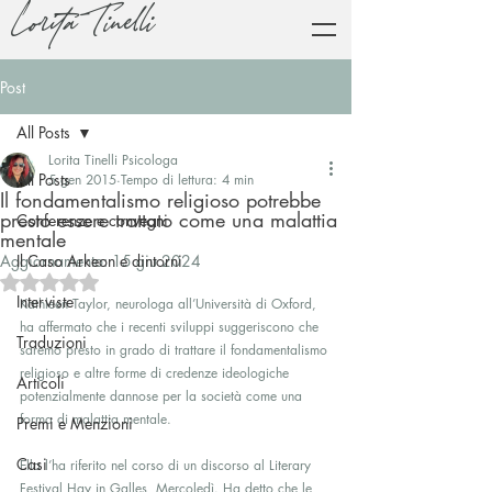
Lorita Tinelli
Post
All Posts
Lorita Tinelli Psicologa
All Posts
5 gen 2015
Tempo di lettura: 4 min
Il fondamentalismo religioso potrebbe
presto essere trattato come una malattia
Conferenze e convegni
mentale
Aggiornamento:
Il Caso Arkeon e dintorni
15 giu 2024
Valutazione NaN stelle su 5.
Interviste
Kathleen Taylor, neurologa all’Università di Oxford, 
ha affermato che i recenti sviluppi suggeriscono che 
Traduzioni
saremo presto in grado di trattare il fondamentalismo 
religioso e altre forme di credenze ideologiche 
Articoli
potenzialmente dannose per la società come una 
forma di malattia mentale.
Premi e Menzioni
Casi
Ella l’ha riferito nel corso di un discorso al Literary 
Festival Hay in Galles, Mercoledì. Ha detto che le 