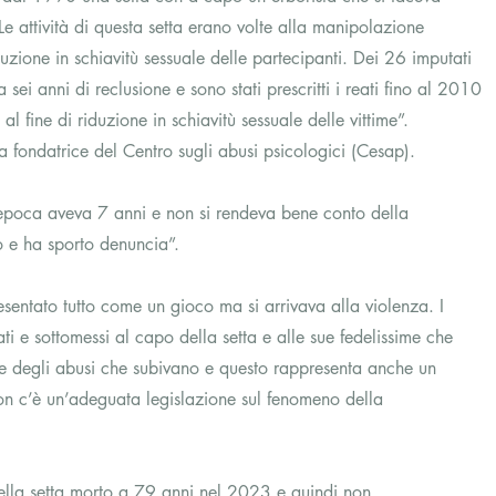
e attività di questa setta erano volte alla manipolazione 
duzione in schiavitù sessuale delle partecipanti. Dei 26 imputati 
i anni di reclusione e sono stati prescritti i reati fino al 2010 
l fine di riduzione in schiavitù sessuale delle vittime”.
ga fondatrice del Centro sugli abusi psicologici (Cesap).
’epoca aveva 7 anni e non si rendeva bene conto della 
o e ha sporto denuncia”.
esentato tutto come un gioco ma si arrivava alla violenza. I 
ti e sottomessi al capo della setta e alle sue fedelissime che 
 degli abusi che subivano e questo rappresenta anche un 
on c’è un’adeguata legislazione sul fenomeno della 
lla setta morto a 79 anni nel 2023 e quindi non 