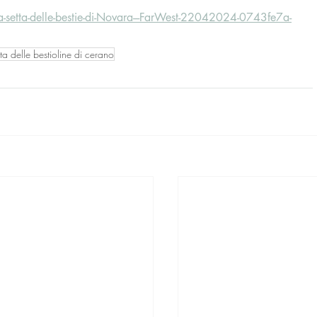
setta-delle-bestie-di-Novara---FarWest-22042024-0743fe7a-
tta delle bestioline di cerano