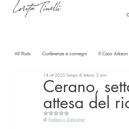
Lorita Tinelli
C
All Posts
Conferenze e convegni
Il Caso Arkeon 
14 ott 2025
Tempo di lettura: 2 min
Casi
Ripercussioni
Articoli in inglese
Cerano, sett
attesa del r
Valutazione NaN stelle su 5.
di 
Federico Zancaner