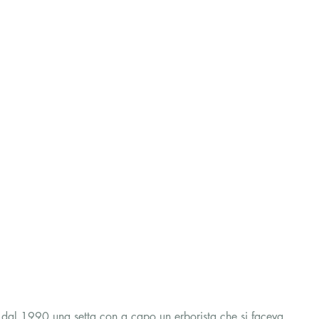
 dal 1990 una setta con a capo un erborista che si faceva 