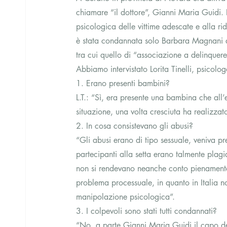
chiamare “il dottore”, Gianni Maria Guidi. L
psicologica delle vittime adescate e alla ri
è stata condannata solo Barbara Magnani a se
tra cui quello di “associazione a delinquere a
Abbiamo intervistato Lorita Tinelli, psicolo
1. Erano presenti bambini?
L.T.: “Sì, era presente una bambina che all
situazione, una volta cresciuta ha realizzat
2. In cosa consistevano gli abusi?
“Gli abusi erano di tipo sessuale, veniva pr
partecipanti alla setta erano talmente plagia
non si rendevano neanche conto pienamente
problema processuale, in quanto in Italia n
manipolazione psicologica”.
3. I colpevoli sono stati tutti condannati?
“No, a parte Gianni Maria Guidi il capo de