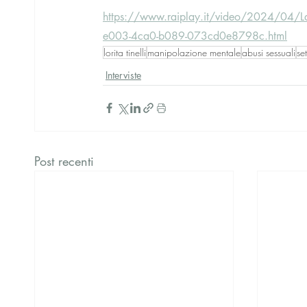
https://www.raiplay.it/video/2024/04/La-
e003-4ca0-b089-073cd0e8798c.html
lorita tinelli
manipolazione mentale
abusi sessuali
se
Interviste
Post recenti