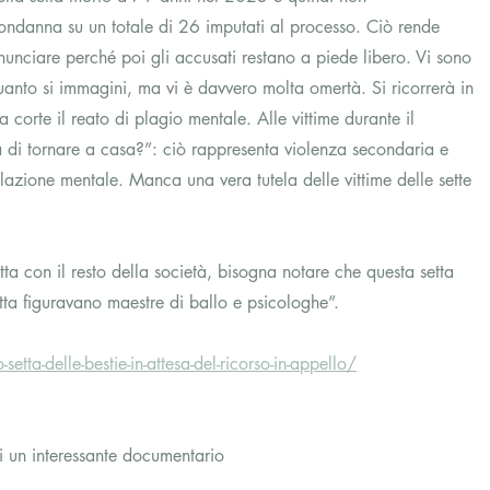
ondanna su un totale di 26 imputati al processo. Ciò rende 
denunciare perché poi gli accusati restano a piede libero. Vi sono 
i quanto si immagini, ma vi è davvero molta omertà. Si ricorrerà in 
a corte il reato di plagio mentale. Alle vittime durante il 
ra di tornare a casa?”: ciò rappresenta violenza secondaria e 
zione mentale. Manca una vera tutela delle vittime delle sette 
setta con il resto della società, bisogna notare che questa setta 
etta figuravano maestre di ballo e psicologhe”.
tta-delle-bestie-in-attesa-del-ricorso-in-appello/
ui un interessante documentario