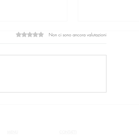
Non ci sono ancora valutazioni
Valutazione 0 stelle su 5.
rdinanza, purtroppo
Genio 21, Massimo 
esa
Donno, Luca Poma e a
storie
MENU
CONTATTI