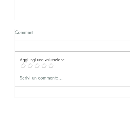
Commenti
Aggiungi una valutazione
Solidarietà dell'Ordine degli
Una o
Scrivi un commento...
Psicologi a Lorita Tinelli e Luigi
disatt
Corvaglia
Lorita Tinelli