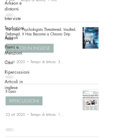
Arkeon e
dintorni
Interviste
Traduzioni
The case: Psychologists Threatened. Insulted.
Defamed. It Has Become a Chronic Drip
Articoli
Feed
Premi e
ARTICOLI IN INGLESE
Menzioni
24 ott 2025
Tempo di lettura: 3 min
Casi
Ripercussioni
Articoli in
inglese
Il caso
RIPERCUSSIONI
23 ott 2025
Tempo di lettura: 1 min