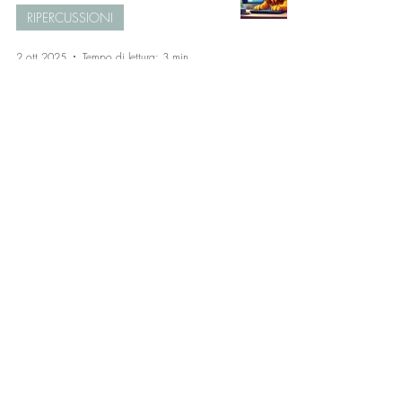
RIPERCUSSIONI
2 ott 2025
Tempo di lettura: 3 min
Lorita Tinelli
CONTATTI
Via Benedetto Croce 49 - 70015 Noci (BA)
dr.loritatinelli@gmail.com
+39 338 239 6939