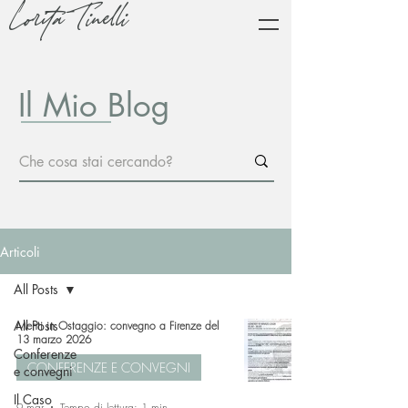
Lorita Tinelli
Il Mio Blog
Articoli
All Posts
All Posts
Menti in Ostaggio: convegno a Firenze del
13 marzo 2026
Conferenze
CONFERENZE E CONVEGNI
e convegni
Il Caso
9 mar
Tempo di lettura: 1 min