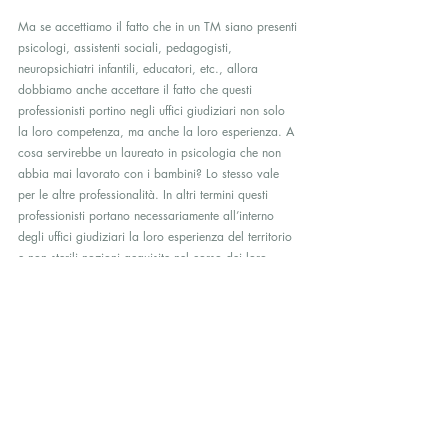
Ma se accettiamo il fatto che in un TM siano presenti 
psicologi, assistenti sociali, pedagogisti, 
neuropsichiatri infantili, educatori, etc., allora 
dobbiamo anche accettare il fatto che questi 
professionisti portino negli uffici giudiziari non solo 
la loro competenza, ma anche la loro esperienza. A 
cosa servirebbe un laureato in psicologia che non 
abbia mai lavorato con i bambini? Lo stesso vale 
per le altre professionalità. In altri termini questi 
professionisti portano necessariamente all’interno 
degli uffici giudiziari la loro esperienza del territorio 
e non sterili nozioni acquisite nel corso dei loro 
studi. Pertanto la presunta incompatibilità fra le 
funzioni di giudice onorario e quella di operatore dei 
servizi non ha davvero senso ed è assolutamente 
fuorviante porre la questione in questi termini in un 
programma televisivo.
A questa preliminare considerazione, bisogna 
aggiungerne un’altra, più tecnica.