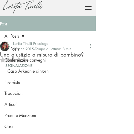
Lorita Tinelli
Post
All Posts
Lorita Tinelli Psicologa
All Posts
10 gen 2015
Tempo di lettura: 8 min
Una giustizia a misura di bambino?
Valutazione NaN stelle su 5.
Conferenze e convegni
SEGNALAZIONE
Il Caso Arkeon e dintorni
Interviste
Traduzioni
Articoli
Premi e Menzioni
Casi