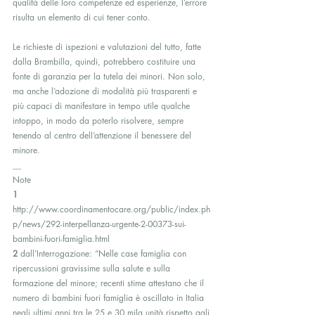
qualità delle loro competenze ed esperienze, l’errore 
risulta un elemento di cui tener conto.
Le richieste di ispezioni e valutazioni del tutto, fatte 
dalla Brambilla, quindi, potrebbero costituire una 
fonte di garanzia per la tutela dei minori. Non solo, 
ma anche l’adozione di modalità più trasparenti e 
più capaci di manifestare in tempo utile qualche 
intoppo, in modo da poterlo risolvere, sempre 
tenendo al centro dell’attenzione il benessere del 
minore.
__
Note
1
http://www.coordinamentocare.org/public/index.ph
p/news/292-interpellanza-urgente-2-00373-sui-
bambini-fuori-famiglia.html
2
 dall’Interrogazione: “Nelle case famiglia con 
ripercussioni gravissime sulla salute e sulla 
formazione del minore; recenti stime attestano che il 
numero di bambini fuori famiglia è oscillato in Italia 
negli ultimi anni tra le 25 e 30 mila unità rispetto agli 