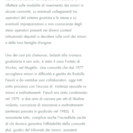
riflettere sulle modalità di inserimento dei minori in 
alcune comunità, su eventuali collegamenti tra 
operatori del sistema giustizia e le stesse e su 
eventuali impreparazioni o non conoscenze degli 
stessi operatori presenti nei diversi contesti 
istituzionali deputati a decidere sulle sorti dei minori 
e delle loro famiglie d’origine.
Uno dei casi più clamorosi, balzati alla cronaca 
giudiziaria e non solo, è stato il caso Forteto di 
Vicchio, nel Mugello. Una comunità che dal 1977 
accoglieva minori in difficoltà e gestita da Rodolfo 
Fiesoli e da ventidue suoi collaboratori, oggi tutti 
sotto processo con l’accusa di  violenza sessuale su 
minori e maltrattamenti. Fiesoli era stato condannato 
nel 1979  a due anni di carcere per atti di libidine 
violenta, corruzione di minorenne e maltrattamenti 
(sentenza passata in giudicato nel 1985).  E 
nonostante tutto, complice anche l’incredibile cecità 
di chi doveva garantire l’affidabilità della comunità 
(Asl, giudici del tribunale dei minori, assistenti 