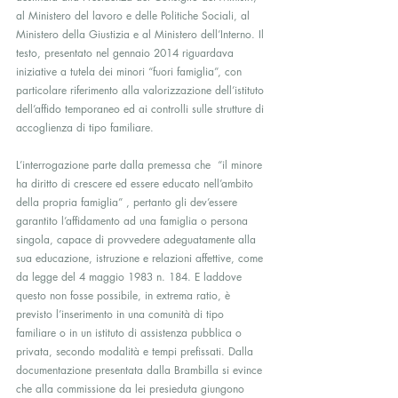
al Ministero del lavoro e delle Politiche Sociali, al 
Ministero della Giustizia e al Ministero dell’Interno. Il 
testo, presentato nel gennaio 2014 riguardava 
iniziative a tutela dei minori “fuori famiglia”, con 
particolare riferimento alla valorizzazione dell’istituto 
dell’affido temporaneo ed ai controlli sulle strutture di 
accoglienza di tipo familiare.
L’interrogazione parte dalla premessa che  “il minore 
ha diritto di crescere ed essere educato nell’ambito 
della propria famiglia” , pertanto gli dev’essere  
garantito l’affidamento ad una famiglia o persona 
singola, capace di provvedere adeguatamente alla 
sua educazione, istruzione e relazioni affettive, come 
da legge del 4 maggio 1983 n. 184. E laddove 
questo non fosse possibile, in extrema ratio, è 
previsto l’inserimento in una comunità di tipo 
familiare o in un istituto di assistenza pubblica o 
privata, secondo modalità e tempi prefissati. Dalla 
documentazione presentata dalla Brambilla si evince 
che alla commissione da lei presieduta giungono 