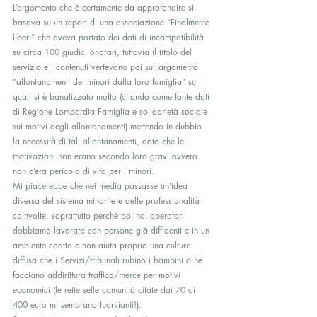
L’argomento che è certamente da approfondire si 
basava su un report di una associazione “Finalmente 
liberi” che aveva portato dei dati di incompatibilità 
su circa 100 giudici onorari, tuttavia il titolo del 
servizio e i contenuti vertevano poi sull’argomento 
“allontanamenti dei minori dalla loro famiglia” sui 
quali si è banalizzato molto (citando come fonte dati 
di Regione Lombardia Famiglia e solidarietà sociale 
sui motivi degli allontanamenti) mettendo in dubbio 
la necessità di tali allontanamenti, dato che le 
motivazioni non erano secondo loro gravi ovvero 
non c’era pericolo di vita per i minori.
Mi piacerebbe che nei media passasse un’idea 
diversa del sistema minorile e delle professionalità 
coinvolte, soprattutto perchè poi noi operatori 
dobbiamo lavorare con persone già diffidenti e in un 
ambiente coatto e non aiuta proprio una cultura 
diffusa che i Servizi/tribunali rubino i bambini o ne 
facciano addirittura traffico/merce per motivi 
economici (le rette selle comunità citate dai 70 ai 
400 euro mi sembrano fuorvianti!).