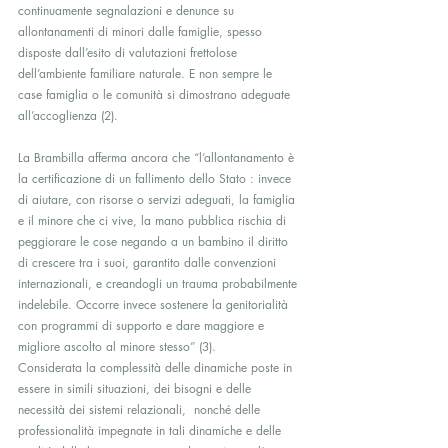
continuamente segnalazioni e denunce su 
allontanamenti di minori dalle famiglie, spesso 
disposte dall’esito di valutazioni frettolose 
dell’ambiente familiare naturale. E non sempre le 
case famiglia o le comunità si dimostrano adeguate 
all’accoglienza (2).
La Brambilla afferma ancora che “l’allontanamento è 
la certificazione di un fallimento dello Stato : invece 
di aiutare, con risorse o servizi adeguati, la famiglia 
e il minore che ci vive, la mano pubblica rischia di 
peggiorare le cose negando a un bambino il diritto 
di crescere tra i suoi, garantito dalle convenzioni 
internazionali, e creandogli un trauma probabilmente 
indelebile. Occorre invece sostenere la genitorialità 
con programmi di supporto e dare maggiore e 
migliore ascolto al minore stesso” (3).
Considerata la complessità delle dinamiche poste in 
essere in simili situazioni, dei bisogni e delle 
necessità dei sistemi relazionali,  nonché delle 
professionalità impegnate in tali dinamiche e delle  