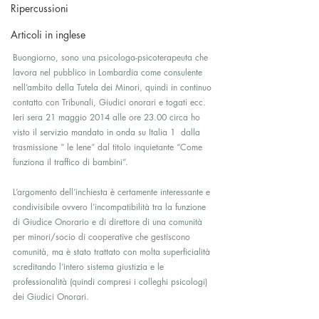
Ripercussioni
Articoli in inglese
Buongiorno, sono una psicologa-psicoterapeuta che 
lavora nel pubblico in Lombardia come consulente 
nell’ambito della Tutela dei Minori, quindi in continuo 
contatto con Tribunali, Giudici onorari e togati ecc.
Ieri sera 21 maggio 2014 alle ore 23.00 circa ho 
visto il servizio mandato in onda su Italia 1  dalla 
trasmissione ” le Iene” dal titolo inquietante “Come 
funziona il traffico di bambini”.
L’argomento dell’inchiesta è certamente interessante e 
condivisibile ovvero l’incompatibilità tra la funzione 
di Giudice Onorario e di direttore di una comunità 
per minori/socio di cooperative che gestiscono 
comunità, ma è stato trattato con molta superficialità 
screditando l’intero sistema giustizia e le 
professionalità (quindi compresi i colleghi psicologi) 
dei Giudici Onorari.