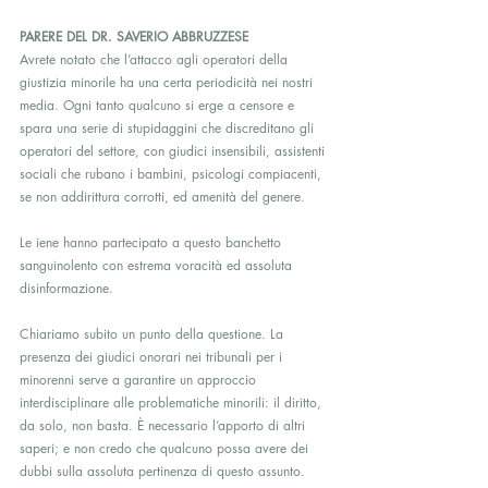
PARERE DEL DR. SAVERIO ABBRUZZESE
Avrete notato che l’attacco agli operatori della 
giustizia minorile ha una certa periodicità nei nostri 
media. Ogni tanto qualcuno si erge a censore e 
spara una serie di stupidaggini che discreditano gli 
operatori del settore, con giudici insensibili, assistenti 
sociali che rubano i bambini, psicologi compiacenti, 
se non addirittura corrotti, ed amenità del genere.
Le iene hanno partecipato a questo banchetto 
sanguinolento con estrema voracità ed assoluta 
disinformazione.
Chiariamo subito un punto della questione. La 
presenza dei giudici onorari nei tribunali per i 
minorenni serve a garantire un approccio 
interdisciplinare alle problematiche minorili: il diritto, 
da solo, non basta. È necessario l’apporto di altri 
saperi; e non credo che qualcuno possa avere dei 
dubbi sulla assoluta pertinenza di questo assunto.