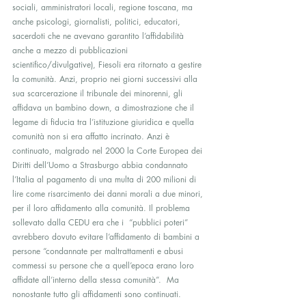
sociali, amministratori locali, regione toscana, ma 
anche psicologi, giornalisti, politici, educatori, 
sacerdoti che ne avevano garantito l’affidabilità 
anche a mezzo di pubblicazioni 
scientifico/divulgative), Fiesoli era ritornato a gestire 
la comunità. Anzi, proprio nei giorni successivi alla 
sua scarcerazione il tribunale dei minorenni, gli 
affidava un bambino down, a dimostrazione che il 
legame di fiducia tra l’istituzione giuridica e quella 
comunità non si era affatto incrinato. Anzi è 
continuato, malgrado nel 2000 la Corte Europea dei 
Diritti dell’Uomo a Strasburgo abbia condannato 
l’Italia al pagamento di una multa di 200 milioni di 
lire come risarcimento dei danni morali a due minori, 
per il loro affidamento alla comunità. Il problema  
sollevato dalla CEDU era che i  “pubblici poteri” 
avrebbero dovuto evitare l’affidamento di bambini a  
persone “condannate per maltrattamenti e abusi 
commessi su persone che a quell’epoca erano loro 
affidate all’interno della stessa comunità”.  Ma 
nonostante tutto gli affidamenti sono continuati.