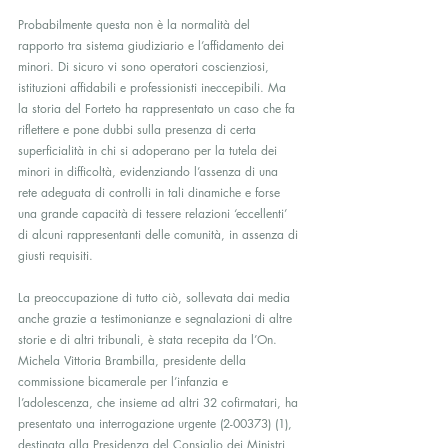
Probabilmente questa non è la normalità del 
rapporto tra sistema giudiziario e l’affidamento dei 
minori. Di sicuro vi sono operatori coscienziosi, 
istituzioni affidabili e professionisti ineccepibili. Ma 
la storia del Forteto ha rappresentato un caso che fa 
riflettere e pone dubbi sulla presenza di certa 
superficialità in chi si adoperano per la tutela dei 
minori in difficoltà, evidenziando l’assenza di una 
rete adeguata di controlli in tali dinamiche e forse 
una grande capacità di tessere relazioni ‘eccellenti’ 
di alcuni rappresentanti delle comunità, in assenza di 
giusti requisiti.
La preoccupazione di tutto ciò, sollevata dai media 
anche grazie a testimonianze e segnalazioni di altre 
storie e di altri tribunali, è stata recepita da l’On. 
Michela Vittoria Brambilla, presidente della 
commissione bicamerale per l’infanzia e 
l’adolescenza, che insieme ad altri 32 cofirmatari, ha 
presentato una interrogazione urgente (2-00373) (1), 
destinata alla Presidenza del Consiglio dei Ministri, 