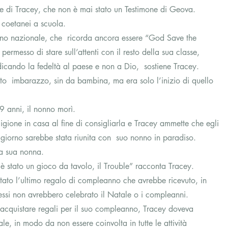
re di Tracey, che non è mai stato un Testimone di Geova.
i coetanei a scuola.
nno nazionale, che  ricorda ancora essere “God Save the 
messo di stare sull’attenti con il resto della sua classe, 
dicando la fedeltà al paese e non a Dio,  sostiene Tracey.
usato  imbarazzo, sin da bambina, ma era solo l’inizio di quello 
9 anni, il nonno morì.
ligione in casa al fine di consigliarla e Tracey ammette che egli 
giorno sarebbe stata riunita con  suo nonno in paradiso.
da sua nonna.
è stato un gioco da tavolo, il Trouble” racconta Tracey.
tato l’ultimo regalo di compleanno che avrebbe ricevuto, in 
ssi non avrebbero celebrato il Natale o i compleanni.
acquistare regali per il suo compleanno, Tracey doveva 
e, in modo da non essere coinvolta in tutte le attività 