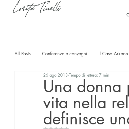
Lorita Tinelli
C
All Posts
Conferenze e convegni
Il Caso Arkeon 
26 ago 2013
Tempo di lettura: 7 min
Casi
Ripercussioni
Articoli in inglese
Una donna p
vita nella r
definisce un
Valutazione NaN stelle su 5.