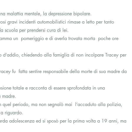
una malattia mentale, la depressione bipolare.
si gravi incidenti automobilistici rimase a letto per tanto 
 scuola per prendersi cura di lei.
 mamma un  pomeriggio e di averla trovata morta  poche ore 
o d’addio, chiedendo alla famiglia di non incolpare Tracey per 
racey fu  fatta sentire responsabile della morte di sua madre da 
sione totale e racconta di essere sprofondata in una 
ua madre.
in quel periodo, ma non segnalò mai  l’accaduto alla polizia, 
 a riguardo.
tarda adolescenza ed si sposò per la prima volta a 19 anni, ma  