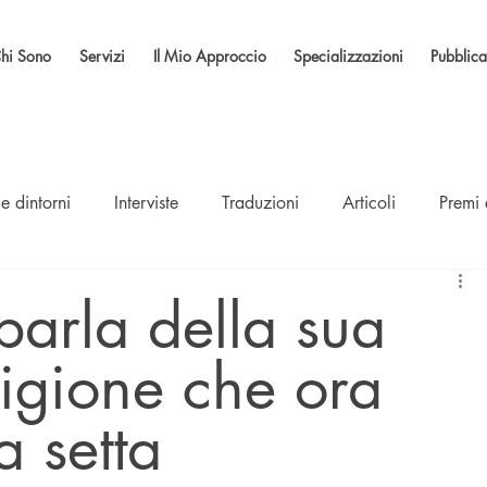
hi Sono
Servizi
Il Mio Approccio
Specializzazioni
Pubblica
e dintorni
Interviste
Traduzioni
Articoli
Premi
arla della sua
eligione che ora
a setta