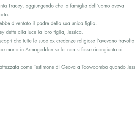
onta Tracey, aggiungendo che la famiglia dell’uomo aveva 
orto.
bbe diventato il padre della sua unica figlia.
y dette alla luce la loro figlia, Jessica.
oprì che tutte le suoe ex credenze religiose l’avevano travolta 
be morta in Armageddon se lei non si fosse ricongiunta ai 
fu battezzata come Testimone di Geova a Toowoomba quando Jess 