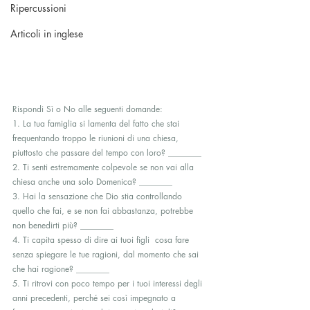
Ripercussioni
Articoli in inglese
Rispondi Sì o No alle seguenti domande:
1. La tua famiglia si lamenta del fatto che stai 
frequentando troppo le riunioni di una chiesa, 
piuttosto che passare del tempo con loro? ________
2. Ti senti estremamente colpevole se non vai alla 
chiesa anche una solo Domenica? ________
3. Hai la sensazione che Dio stia controllando 
quello che fai, e se non fai abbastanza, potrebbe 
non benedirti più? ________
4. Ti capita spesso di dire ai tuoi figli  cosa fare 
senza spiegare le tue ragioni, dal momento che sai 
che hai ragione? ________
5. Ti ritrovi con poco tempo per i tuoi interessi degli 
anni precedenti, perché sei così impegnato a 