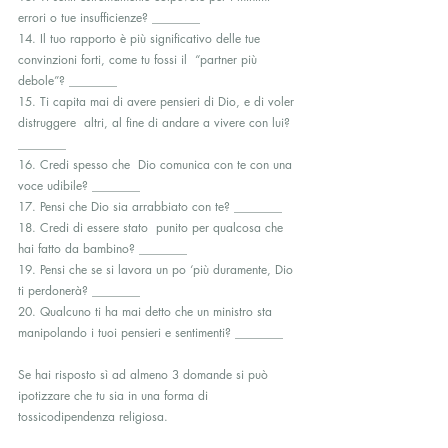
errori o tue insufficienze? ________
14. Il tuo rapporto è più significativo delle tue 
convinzioni forti, come tu fossi il  “partner più 
debole”? ________
15. Ti capita mai di avere pensieri di Dio, e di voler  
distruggere  altri, al fine di andare a vivere con lui? 
________
16. Credi spesso che  Dio comunica con te con una 
voce udibile? ________
17. Pensi che Dio sia arrabbiato con te? ________
18. Credi di essere stato  punito per qualcosa che 
hai fatto da bambino? ________
19. Pensi che se si lavora un po ‘più duramente, Dio 
ti perdonerà? ________
20. Qualcuno ti ha mai detto che un ministro sta 
manipolando i tuoi pensieri e sentimenti? ________
Se hai risposto sì ad almeno 3 domande si può 
ipotizzare che tu sia in una forma di 
tossicodipendenza religiosa.