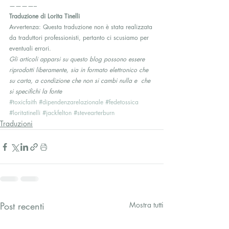
————–
Traduzione di Lorita Tinelli
Avvertenza: Questa traduzione non è stata realizzata 
da traduttori professionisti, pertanto ci scusiamo per 
eventuali errori.
Gli articoli apparsi su questo blog possono essere 
riprodotti liberamente, sia in formato elettronico che 
su carta, a condizione che non si cambi nulla e  che 
si specifichi la fonte
#toxicfaith
#dipendenzarelazionale
#fedetossica
#loritatinelli
#jackfelton
#stevearterburn
Traduzioni
Post recenti
Mostra tutti