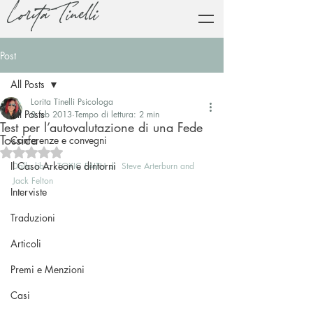
Lorita Tinelli
Post
All Posts
Lorita Tinelli Psicologa
All Posts
8 feb 2013
Tempo di lettura: 2 min
Test per l’autovalutazione di una Fede
Tossica
Conferenze e convegni
Valutazione NaN stelle su 5.
Il Caso Arkeon e dintorni
Dalla libro  TOXIC FAITH di  Steve Arterburn and 
Jack Felton
Interviste
Traduzioni
Articoli
Premi e Menzioni
Casi