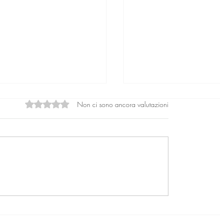
Non ci sono ancora valutazioni
Valutazione 0 stelle su 5.
rio: Le sette digitali e la
Un evento per svelare 
lia ibrida nell'era
dinamiche nascoste de
mporanea
psicologico