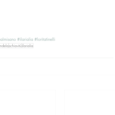
almisano
#ilarialia
#loritatinelli
ndela
schiavitù
ilarialia