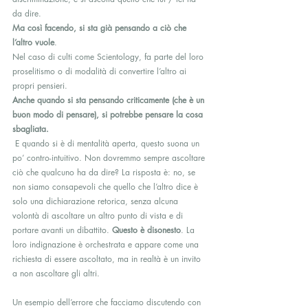
da dire.
Ma così facendo, si sta già pensando a ciò che 
l’altro vuole
.
Nel caso di culti come Scientology, fa parte del loro 
proselitismo o di modalità di convertire l’altro ai 
propri pensieri.
Anche quando si sta pensando criticamente (che è un 
buon modo di pensare), si potrebbe pensare la cosa 
sbagliata. 
 E quando si è di mentalità aperta, questo suona un 
po’ contro-intuitivo. Non dovremmo sempre ascoltare 
ciò che qualcuno ha da dire? La risposta è: no, se 
non siamo consapevoli che quello che l’altro dice è 
solo una dichiarazione retorica, senza alcuna 
volontà di ascoltare un altro punto di vista e di 
portare avanti un dibattito. 
Questo è disonesto
. La 
loro indignazione è orchestrata e appare come una 
richiesta di essere ascoltato, ma in realtà è un invito 
a non ascoltare gli altri.
Un esempio dell’errore che facciamo discutendo con 