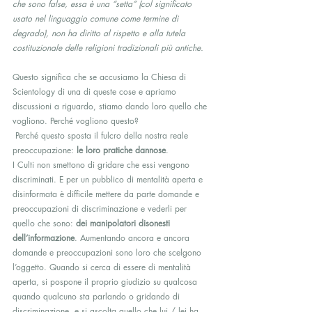
che sono false, essa è una “setta” (col significato 
usato nel linguaggio comune come termine di 
degrado), non ha diritto al rispetto e alla tutela 
costituzionale delle religioni tradizionali più antiche. 
Questo significa che se accusiamo la Chiesa di 
Scientology di una di queste cose e apriamo 
discussioni a riguardo, stiamo dando loro quello che 
vogliono. Perché vogliono questo?
 Perché questo sposta il fulcro della nostra reale 
preoccupazione: 
le loro pratiche dannose
.
I Culti non smettono di gridare che essi vengono 
discriminati. E per un pubblico di mentalità aperta e 
disinformata è difficile mettere da parte domande e 
preoccupazioni di discriminazione e vederli per 
quello che sono: 
dei manipolatori disonesti 
dell’informazione
. Aumentando ancora e ancora 
domande e preoccupazioni sono loro che scelgono 
l’oggetto. Quando si cerca di essere di mentalità 
aperta, si pospone il proprio giudizio su qualcosa 
quando qualcuno sta parlando o gridando di 
discriminazione, e si ascolta quello che lui / lei ha 