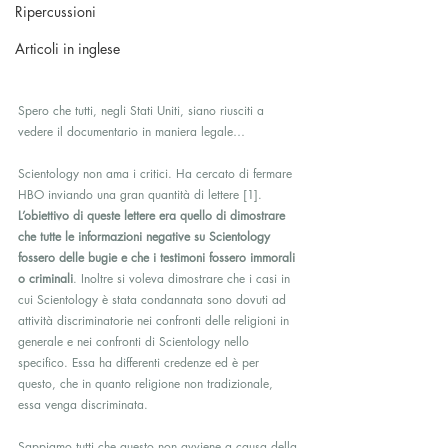
Ripercussioni
Articoli in inglese
Spero che tutti, negli Stati Uniti, siano riusciti a 
vedere il documentario in maniera legale…
Scientology non ama i critici. Ha cercato di fermare 
HBO inviando una gran quantità di lettere [1]. 
L’obiettivo di queste lettere era quello di dimostrare 
che tutte le informazioni negative su Scientology 
fossero delle bugie e che i testimoni fossero immorali 
o criminali
. Inoltre si voleva dimostrare che i casi in 
cui Scientology è stata condannata sono dovuti ad 
attività discriminatorie nei confronti delle religioni in 
generale e nei confronti di Scientology nello 
specifico. Essa ha differenti credenze ed è per 
questo, che in quanto religione non tradizionale, 
essa venga discriminata.
Sappiamo tutti che questo non avviene a causa della 