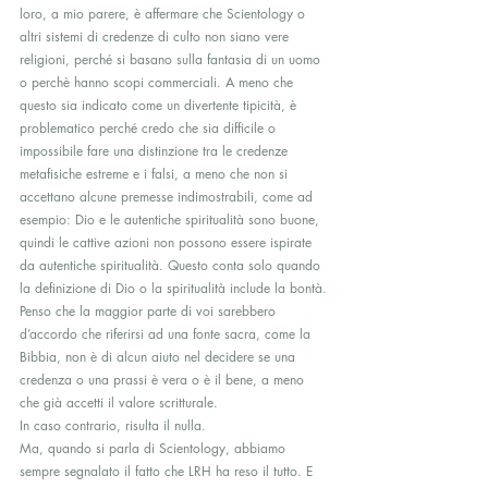
loro, a mio parere, è affermare che Scientology o 
altri sistemi di credenze di culto non siano vere 
religioni, perché si basano sulla fantasia di un uomo 
o perchè hanno scopi commerciali. A meno che 
questo sia indicato come un divertente tipicità, è 
problematico perché credo che sia difficile o 
impossibile fare una distinzione tra le credenze 
metafisiche estreme e i falsi, a meno che non si 
accettano alcune premesse indimostrabili, come ad 
esempio: Dio e le autentiche spiritualità sono buone, 
quindi le cattive azioni non possono essere ispirate 
da autentiche spiritualità. Questo conta solo quando 
la definizione di Dio o la spiritualità include la bontà.
Penso che la maggior parte di voi sarebbero 
d’accordo che riferirsi ad una fonte sacra, come la 
Bibbia, non è di alcun aiuto nel decidere se una 
credenza o una prassi è vera o è il bene, a meno 
che già accetti il valore scritturale.
In caso contrario, risulta il nulla.
Ma, quando si parla di Scientology, abbiamo 
sempre segnalato il fatto che LRH ha reso il tutto. E 