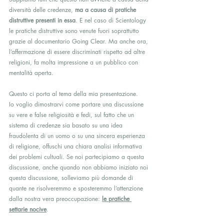
diversità delle credenze, 
ma a causa di pratiche 
distruttive presenti in essa
. E nel caso di Scientology 
le pratiche distruttive sono venute fuori soprattutto 
grazie al documentario Going Clear. Ma anche ora, 
l’affermazione di essere discriminati rispetto ad altre 
religioni, fa molta impressione a un pubblico con 
mentalità aperta.
Questo ci porta al tema della mia presentazione.
Io voglio dimostrarvi come portare una discussione 
su vere e false religiosità e fedi, sul fatto che un 
sistema di credenze sia basato su una idea 
fraudolenta di un uomo o su una sincera esperienza 
di religione, offuschi una chiara analisi informativa 
dei problemi cultuali. Se noi partecipiamo a questa 
discussione, anche quando non abbiamo iniziato noi 
questa discussione, solleviamo più domande di 
quante ne risolveremmo e sposteremmo l’attenzione 
dalla nostra vera preoccupazione: 
le pratiche 
settarie nocive
.