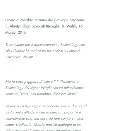
Lettera al Membro anziano del Consiglio Stephanie 
S. Abrutyn dagli avvocati Bisceglie  &  Walsh, 16  
Marzo  2015
Ti scriviamo per il documentario su Scientology che 
Alex Gibney ha realizzato basandosi sul libro di 
Lawrence  Wright.
…
Ma la cosa peggiore di tutte è il il riferimento a 
Scientology del signor Wright che va diffondendosi 
come un “virus” che potrebbe “ritornare letale”.
Questo è un linguaggio scioccante, pari a discorsi di 
incitamento all’odio e che evidenzia malizia. Vi è 
naturalmente solo una cosa da fare contro un virus 
letale: sradicarlo. Questa precisa analogia di un 
“virus mutante” è stata utilizzata da anti-estremisti 