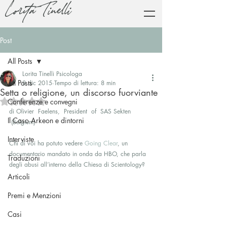
Lorita Tinelli
Post
All Posts
Lorita Tinelli Psicologa
All Posts
8 dic 2015
Tempo di lettura: 8 min
Setta o religione, un discorso fuorviante
Valutazione NaN stelle su 5.
Conferenze e convegni
di Olivier  Faelens,  President  of  SAS Sekten 
Il Caso Arkeon e dintorni
 (Belgium)
Interviste
Chi di voi ha potuto vedere 
Going Clear
, un 
documentario mandato in onda da HBO, che parla 
Traduzioni
degli abusi all’interno della Chiesa di Scientology?
Articoli
Premi e Menzioni
Casi