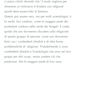
ci piace citarlo dicendo che ‘
il modo migliore per 
diventare un milionario è fondare una religione
‘ 
quindi deve essere tutto di fantasia.
Questo può essere vero, ma per molti scientologist, è 
la verità. Essi credono, come la maggior parte dei 
protestanti credono nella verità dei Vangeli. E credo 
quindi che non dovremmo discutere sulla religiosità 
di questo gruppo di persone, come non dovremmo 
farlo con i combattenti jihadisti e di altre forme 
problematiche di ‘religione’. Probabilmente ci sono 
combattenti jihadisti e Scientologist che sono nei loro 
gruppi per altri scopi, senza credere ciò che 
predicano. Ma la maggior parte di loro sono 
credenti e religiosi. In ogni caso, impegnarsi in 
questo dibattito a volte può essere interessante, ma è 
dare loro quello che vogliono e si viene trascinati 
via dal centro di ciò che conta davvero: 
le pratiche 
nocive all’interno di questi gruppi
.
Quindi, questo è quello per cui mi appello. E penso 
che non dovrebbe causare il maggior numero di 
problemi pratici, come fa ora. Ad esempio, 