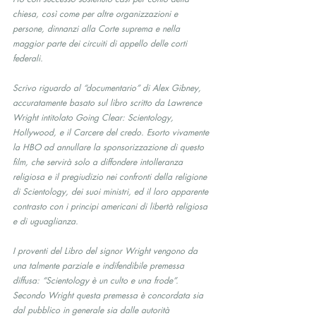
chiesa, così come per altre organizzazioni e 
persone, dinnanzi alla Corte suprema e nella 
maggior parte dei circuiti di appello delle corti 
federali.
Scrivo riguardo al “documentario” di Alex Gibney, 
accuratamente basato sul libro scritto da Lawrence 
Wright intitolato Going Clear: Scientology, 
Hollywood, e il Carcere del credo. Esorto vivamente 
la HBO ad annullare la sponsorizzazione di questo 
film, che servirà solo a diffondere intolleranza 
religiosa e il pregiudizio nei confronti della religione 
di Scientology, dei suoi ministri, ed il loro apparente 
contrasto con i principi americani di libertà religiosa 
e di uguaglianza.
I proventi del Libro del signor Wright vengono da 
una talmente parziale e indifendibile premessa 
diffusa: “Scientology è un culto e una frode”. 
Secondo Wright questa premessa è concordata sia 
dal pubblico in generale sia dalle autorità 