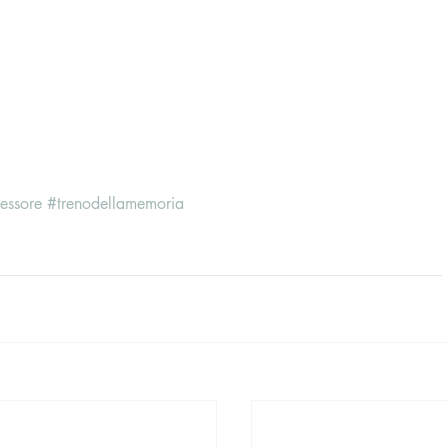
sessore
#trenodellamemoria