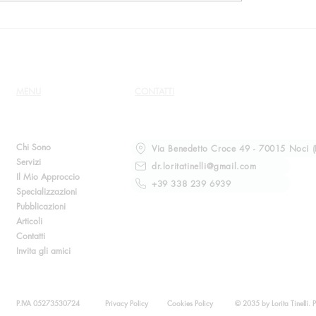
mporanea
psicologico
MENU
CONTATTI
Chi Sono
Via Benedetto Croce 49 - 70015 Noci (
Servizi
dr.loritatinelli@gmail.com
Il Mio Approccio
+39 338 239 6939
Specializzazioni
Pubblicazioni
Articoli
Contatti
Invita gli amici
P.IVA 05273530724
Privacy Policy
Cookies Policy
© 2035 by Lorita Tinelli.