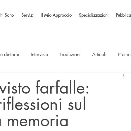
hi Sono
Servizi
Il Mio Approccio
Specializzazioni
Pubblica
e dintorni
Interviste
Traduzioni
Articoli
Premi
isto farfalle:
flessioni sul
a memoria