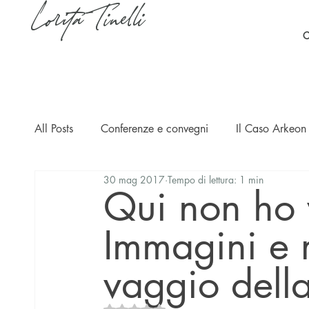
Lorita Tinelli
C
All Posts
Conferenze e convegni
Il Caso Arkeon 
30 mag 2017
Tempo di lettura: 1 min
Casi
Ripercussioni
Articoli in inglese
Qui non ho v
Immagini e ri
vaggio dell
Valutazione NaN stelle su 5.