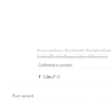
#comunedinoci
#loritatinelli
#loritatinellias
loritatinelli
loritatinelliassessore
trenodellamemoria
Conferenze e convegni
Post recenti