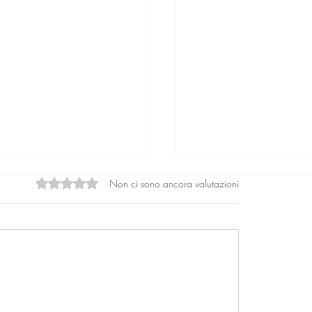
Non ci sono ancora valutazioni
Valutazione 0 stelle su 5.
rio: Le sette digitali e la
Un evento per svelare 
lia ibrida nell'era
dinamiche nascoste de