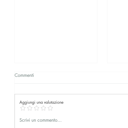
Commenti
Aggiungi una valutazione
Prima presentazione del libro
Semina
Scrivi un commento...
sui Fuffaguru
battag