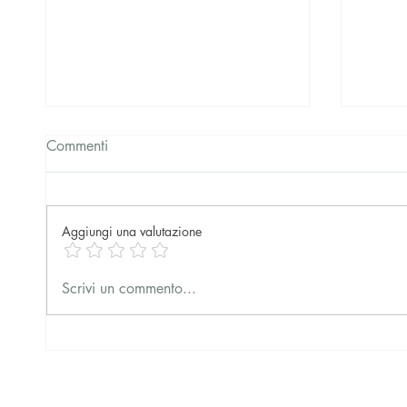
Commenti
Aggiungi una valutazione
Prima presentazione del libro
Semina
Scrivi un commento...
sui Fuffaguru
battag
conte