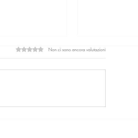
Non ci sono ancora valutazioni
Valutazione 0 stelle su 5.
rio: Le sette digitali e la
Un evento per svelare 
lia ibrida nell'era
dinamiche nascoste de
mporanea
psicologico