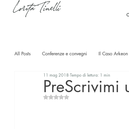
Lorita Tinelli
C
All Posts
Conferenze e convegni
Il Caso Arkeon 
11 mag 2018
Tempo di lettura: 1 min
Casi
Ripercussioni
Articoli in inglese
PreScrivimi 
Valutazione NaN stelle su 5.