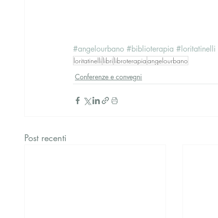
#angelourbano
#biblioterapia
#loritatinelli
loritatinelli
libri
libroterapia
angelourbano
Conferenze e convegni
Post recenti