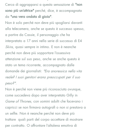
Cerca di aggrapparsi a questa sensazione di 
"non 
sono più un’attrice"
 perché, dice, è accompagnata 
da 
"una vera ondata di gioia"
.
Non è solo perché non deve più spogliarsi davanti 
alla telecamera, anche se questo è successo spesso, 
a partire da Cassie, il personaggio che ha 
interpretato a 17 anni nella serie di successo di E4 
Skins
, quasi sempre in intimo. E non è neanche 
perché non deve più sopportare l’ossessiva 
attenzione sul suo peso, anche se anche questo è 
stato un tema ricorrente, accompagnato dalle 
domande dei giornalisti: 
"Era anoressica nella vita 
reale? I suoi genitori erano preoccupati per il suo 
peso?"
.
Non è perché non viene più riconosciuta ovunque, 
come succedeva dopo aver interpretato Gilly in 
Game of Thrones
, con uomini adulti che facevano i 
capricci se non firmava autografi o non si prestava a 
un selfie. Non è neanche perché non deve più 
trattare  quali parti del corpo accettare di mostrare 
per contratto. O affrontare l’altalena emotiva di 