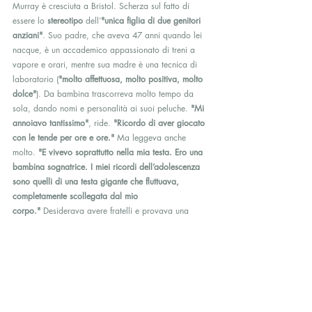
Murray è cresciuta a Bristol. Scherza sul fatto di 
essere lo 
stereotipo
 dell’
"unica figlia di due genitori 
anziani"
. Suo padre, che aveva 47 anni quando lei 
nacque, è un accademico appassionato di treni a 
vapore e orari, mentre sua madre è una tecnica di 
laboratorio (
"molto affettuosa, molto positiva, molto 
dolce"
). Da bambina trascorreva molto tempo da 
sola, dando nomi e personalità ai suoi peluche. 
"Mi 
annoiavo tantissimo"
, ride. 
"Ricordo di aver giocato 
con le tende per ore e ore."
 Ma leggeva anche 
molto. 
"E vivevo soprattutto nella mia testa. Ero una 
bambina sognatrice. I miei ricordi dell’adolescenza 
sono quelli di una testa gigante che fluttuava, 
completamente scollegata dal mio 
corpo."
 Desiderava avere fratelli e provava una 
sorta di 
senso di colpa del sopravvissuto
 per gli 
aborti di sua madre. Diventò ossessionata dall’idea 
di dover vivere una vita piena 
per conto di ciascuno 
di loro
.
A 
sette anni
, già pianificava il suo futuro in medicina 