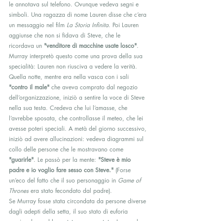
le annotava sul telefono. Ovunque vedeva segni e 
simboli. Una ragazza di nome Lauren disse che c’era 
un messaggio nel film 
La Storia Infinita
. Poi Lauren 
aggiunse che non si fidava di Steve, che le 
ricordava un 
"venditore di macchine usate losco"
. 
Murray interpretò questo come una prova della sua 
specialità: Lauren non riusciva a vedere la verità.
Quella notte, mentre era nella vasca con i sali 
"contro il male"
 che aveva comprato dal negozio 
dell’organizzazione, iniziò a sentire la voce di Steve 
nella sua testa. Credeva che lui l’amasse, che 
l’avrebbe sposata, che controllasse il meteo, che lei 
avesse poteri speciali. A metà del giorno successivo, 
iniziò ad avere allucinazioni: vedeva diagrammi sul 
collo delle persone che le mostravano come 
"guarirle"
. Le passò per la mente: 
"Steve è mio 
padre e io voglio fare sesso con Steve."
 (Forse 
un’eco del fatto che il suo personaggio in 
Game of 
Thrones
 era stato fecondato dal padre).
Se Murray fosse stata circondata da persone diverse 
dagli adepti della setta, il suo stato di euforia 