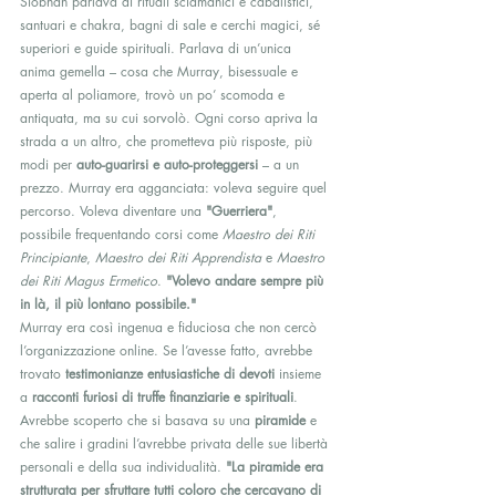
Siobhan parlava di rituali sciamanici e cabalistici, 
santuari e chakra, bagni di sale e cerchi magici, sé 
superiori e guide spirituali. Parlava di un’unica 
anima gemella – cosa che Murray, bisessuale e 
aperta al poliamore, trovò un po’ scomoda e 
antiquata, ma su cui sorvolò. Ogni corso apriva la 
strada a un altro, che prometteva più risposte, più 
modi per 
auto-guarirsi e auto-proteggersi
 – a un 
prezzo. Murray era agganciata: voleva seguire quel 
percorso. Voleva diventare una 
"Guerriera"
, 
possibile frequentando corsi come 
Maestro dei Riti 
Principiante
, 
Maestro dei Riti Apprendista
 e 
Maestro 
dei Riti Magus Ermetico
. 
"Volevo andare sempre più 
in là, il più lontano possibile."
Murray era così ingenua e fiduciosa che non cercò 
l’organizzazione online. Se l’avesse fatto, avrebbe 
trovato 
testimonianze entusiastiche di devoti
 insieme 
a 
racconti furiosi di truffe finanziarie e spirituali
. 
Avrebbe scoperto che si basava su una 
piramide
 e 
che salire i gradini l’avrebbe privata delle sue libertà 
personali e della sua individualità. 
"La piramide era 
strutturata per sfruttare tutti coloro che cercavano di 