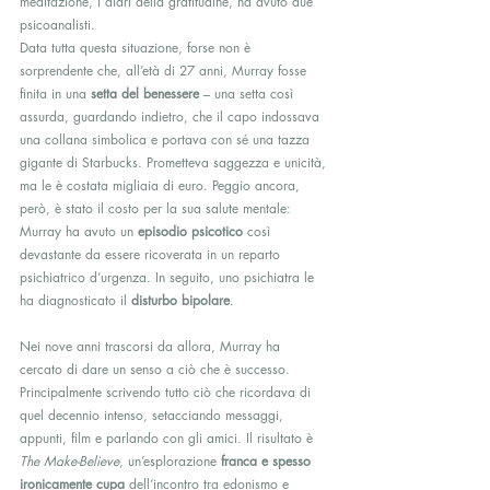
meditazione, i diari della gratitudine, ha avuto due 
psicoanalisti.
Data tutta questa situazione, forse non è 
sorprendente che, all’età di 27 anni, Murray fosse 
finita in una 
setta del benessere
 – una setta così 
assurda, guardando indietro, che il capo indossava 
una collana simbolica e portava con sé una tazza 
gigante di Starbucks. Prometteva saggezza e unicità, 
ma le è costata migliaia di euro. Peggio ancora, 
però, è stato il costo per la sua salute mentale: 
Murray ha avuto un 
episodio psicotico
 così 
devastante da essere ricoverata in un reparto 
psichiatrico d’urgenza. In seguito, uno psichiatra le 
ha diagnosticato il 
disturbo bipolare
.
Nei nove anni trascorsi da allora, Murray ha 
cercato di dare un senso a ciò che è successo. 
Principalmente scrivendo tutto ciò che ricordava di 
quel decennio intenso, setacciando messaggi, 
appunti, film e parlando con gli amici. Il risultato è 
The Make-Believe
, un’esplorazione 
franca e spesso 
ironicamente cupa
 dell’incontro tra edonismo e 