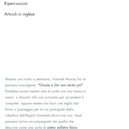
Ripercussioni
Articoli in inglese
Almeno una volta a settimana, Hannah Murray ha un 
pensiero travolgente: 
"Grazie a Dio non recito più"
. 
Potrebbe essere mentre sale le scale con una tazza in 
mano, o davanti alla sua scrivania per accendere il 
computer, oppure mentre tira fuori una teglia dal 
forno o passeggia per la via principale della 
cittadina dell’Anglia Orientale dove vive ora. Quel 
pensiero arriva accompagnato da quella che 
descrive come una sorta di 
pieno sollievo fisico
. 