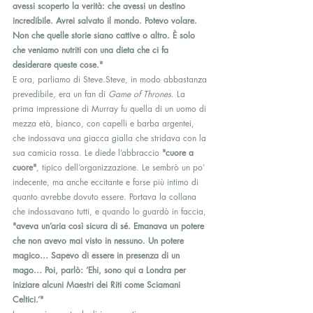
avessi scoperto la verità: che avessi un destino 
incredibile. Avrei salvato il mondo. Potevo volare. 
Non che quelle storie siano cattive o altro. È solo 
che veniamo nutriti con una dieta che ci fa 
desiderare queste cose."
E ora, parliamo di Steve.Steve, in modo abbastanza 
prevedibile, era un fan di 
Game of Thrones
. La 
prima impressione di Murray fu quella di un uomo di 
mezza età, bianco, con capelli e barba argentei, 
che indossava una giacca gialla che stridava con la 
sua camicia rossa. Le diede l’abbraccio 
"cuore a 
cuore"
, tipico dell’organizzazione. Le sembrò un po’ 
indecente, ma anche eccitante e forse più intimo di 
quanto avrebbe dovuto essere. Portava la collana 
che indossavano tutti, e quando lo guardò in faccia, 
"aveva un’aria così sicura di sé. Emanava un potere 
che non avevo mai visto in nessuno. Un potere 
magico… Sapevo di essere in presenza di un 
mago… Poi, parlò: ‘Ehi, sono qui a Londra per 
iniziare alcuni Maestri dei Riti come Sciamani 
Celtici.’"