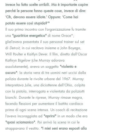
invece ho fatto scelte orribili. Ma è importante capire 
perché le persone fanno queste cose, invece di dire: 
‘Oh, devono essere idiote.’ Oppure: ‘Come hai 
potuto essere così stupida?’"
Il suo primo incontro con l’organizzazione fu tramite 
una 
"guaritrice energetica"
 di nome Grace*; 
gliel’aveva presentata il suo personal trainer sul set 
di 
Detroit
, in cui recitava insieme a John Boyega, 
Will Poulter e Kaitlyn Dever. Il film, diretto dall’Oscar 
Kathryn Bigelow (che Murray adorava 
assolutamente), aveva un soggetto 
"violento e 
oscuro"
: la storia vera di tre uomini neri uccisi dalla 
polizia durante le rivolte urbane del 1967. Murray 
interpretava Julie, una diciottenne dell’Ohio, colpita 
con la pistola, interrogata e violentata da poliziotti 
bianchi. Durante le riprese, Murray rimase magra, 
facendo flessioni per aumentare il battito cardiaco 
prima di ogni scena intensa. Un coach di recitazione 
l’aveva incoraggiata ad 
"aprirsi"
 in un modo che era 
"quasi sciamanico"
. Poi arrivò la scena in cui le 
strappavano il vestito. 
"I miei seni erano esposti alla 