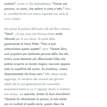
scalarla"
, scrive in 
The Make-Believe
. 
"Tranne una 
persona, un uomo, che sedeva in cima a tutto."
 Non 
lo conobbe finché non aveva superato una serie di 
corsi costosi.
Ma prima di parlare dell’uomo che nel libro chiama 
"Steve"
, c’è una cosa che Murray ritiene 
molto 
rilevante
 per la sua storia: fa parte della 
generazione di Harry Potter
. 
"Non si può 
sottovalutare questo aspetto"
, dice. 
"Questo libro, 
così popolare per tantissime persone della mia età, 
aveva come elemento più affascinante l’idea che 
potessi scoprire un mondo magico nascosto appena 
sotto la superficie del nostro. Da bambina, volevo 
disperatamente che fosse vero."
 Allo stesso modo, 
aggiunge, la narrativa dei romanzi per giovani 
adulti che la sua generazione ha consumato 
proponeva trame in cui il ragazzo strano si rivelava 
non strano, ma 
speciale, dotato di doni straordinari
. 
"Quando ho attraversato la psicosi, la mia mente 
era un cocktail di quelle storie, questa idea che 