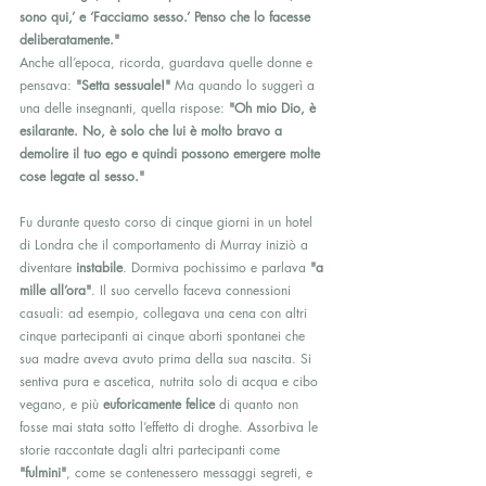
sono qui,’ e ‘Facciamo sesso.’ Penso che lo facesse 
deliberatamente."
Anche all’epoca, ricorda, guardava quelle donne e 
pensava: 
"Setta sessuale!"
 Ma quando lo suggerì a 
una delle insegnanti, quella rispose: 
"Oh mio Dio, è 
esilarante. No, è solo che lui è molto bravo a 
demolire il tuo ego e quindi possono emergere molte 
cose legate al sesso."
Fu durante questo corso di cinque giorni in un hotel 
di Londra che il comportamento di Murray iniziò a 
diventare 
instabile
. Dormiva pochissimo e parlava 
"a 
mille all’ora"
. Il suo cervello faceva connessioni 
casuali: ad esempio, collegava una cena con altri 
cinque partecipanti ai cinque aborti spontanei che 
sua madre aveva avuto prima della sua nascita. Si 
sentiva pura e ascetica, nutrita solo di acqua e cibo 
vegano, e più 
euforicamente felice
 di quanto non 
fosse mai stata sotto l’effetto di droghe. Assorbiva le 
storie raccontate dagli altri partecipanti come 
"fulmini"
, come se contenessero messaggi segreti, e 