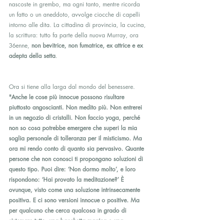
nascoste in grembo, ma ogni tanto, mentre ricorda 
un fatto o un aneddoto, avvolge ciocche di capelli 
intorno alle dita. La cittadina di provincia, la cucina, 
la scrittura: tutto fa parte della nuova Murray, ora 
36enne, 
non bevitrice, non fumatrice, ex attrice e ex 
adepta della setta
.
Ora si tiene alla larga dal mondo del benessere. 
"Anche le cose più innocue possono risultare 
piuttosto angoscianti. Non medito più. Non entrerei 
in un negozio di cristalli. Non faccio yoga, perché 
non so cosa potrebbe emergere che superi la mia 
soglia personale di tolleranza per il misticismo. Ma 
ora mi rendo conto di quanto sia pervasivo. Quante 
persone che non conosci ti propongano soluzioni di 
questo tipo. Puoi dire: ‘Non dormo molto’, e loro 
rispondono: ‘Hai provato la meditazione?’ È 
ovunque, visto come una soluzione intrinsecamente 
positiva. E ci sono versioni innocue o positive. Ma 
per qualcuno che cerca qualcosa in grado di 