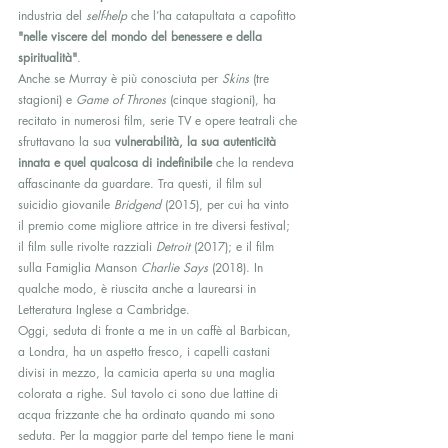
industria del 
self-help
 che l’ha catapultata a capofitto 
"nelle viscere del mondo del benessere e della 
spiritualità"
.
Anche se Murray è più conosciuta per 
Skins
 (tre 
stagioni) e 
Game of Thrones
 (cinque stagioni), ha 
recitato in numerosi film, serie TV e opere teatrali che 
sfruttavano la sua 
vulnerabilità, la sua autenticità 
innata e quel qualcosa di indefinibile
 che la rendeva 
affascinante da guardare. Tra questi, il film sul 
suicidio giovanile 
Bridgend
 (2015), per cui ha vinto 
il premio come migliore attrice in tre diversi festival; 
il film sulle rivolte razziali 
Detroit
 (2017); e il film 
sulla Famiglia Manson 
Charlie Says
 (2018). In 
qualche modo, è riuscita anche a laurearsi in 
Letteratura Inglese a Cambridge.
Oggi, seduta di fronte a me in un caffè al Barbican, 
a Londra, ha un aspetto fresco, i capelli castani 
divisi in mezzo, la camicia aperta su una maglia 
colorata a righe. Sul tavolo ci sono due lattine di 
acqua frizzante che ha ordinato quando mi sono 
seduta. Per la maggior parte del tempo tiene le mani 