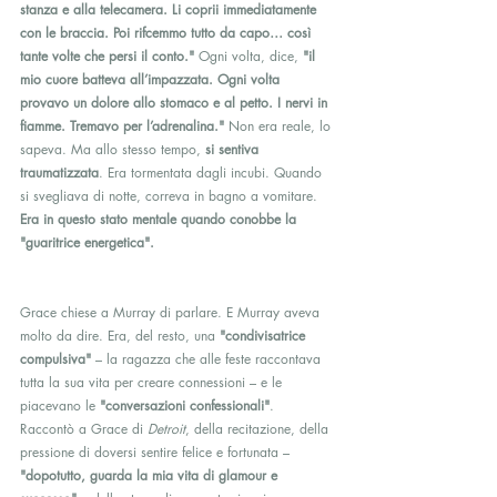
stanza e alla telecamera. Li coprii immediatamente 
con le braccia. Poi rifcemmo tutto da capo… così 
tante volte che persi il conto."
 Ogni volta, dice, 
"il 
mio cuore batteva all’impazzata. Ogni volta 
provavo un dolore allo stomaco e al petto. I nervi in 
fiamme. Tremavo per l’adrenalina."
 Non era reale, lo 
sapeva. Ma allo stesso tempo, 
si sentiva 
traumatizzata
. Era tormentata dagli incubi. Quando 
si svegliava di notte, correva in bagno a vomitare. 
Era in questo stato mentale quando conobbe la 
"guaritrice energetica".
Grace chiese a Murray di parlare. E Murray aveva 
molto da dire. Era, del resto, una 
"condivisatrice 
compulsiva"
 – la ragazza che alle feste raccontava 
tutta la sua vita per creare connessioni – e le 
piacevano le 
"conversazioni confessionali"
. 
Raccontò a Grace di 
Detroit
, della recitazione, della 
pressione di doversi sentire felice e fortunata – 
"dopotutto, guarda la mia vita di glamour e 