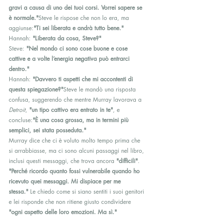
gravi a causa di uno dei tuoi corsi. Vorrei sapere se 
è normale."
Steve le rispose che non lo era, ma 
aggiunse:
"Ti sei liberata e andrà tutto bene."
Hannah: 
"Liberata da cosa, Steve?"
Steve: 
"Nel mondo ci sono cose buone e cose 
cattive e a volte l’energia negativa può entrarci 
dentro."
Hannah: 
"Davvero ti aspetti che mi accontenti di 
questa spiegazione?"
Steve le mandò una risposta 
confusa, suggerendo che mentre Murray lavorava a 
Detroit
, 
"un tipo cattivo era entrato in te"
, e 
concluse:
"È una cosa grossa, ma in termini più 
semplici, sei stata posseduta."
Murray dice che ci è voluto molto tempo prima che 
si arrabbiasse, ma ci sono alcuni passaggi nel libro, 
inclusi questi messaggi, che trova ancora 
"difficili"
. 
"Perché ricordo quanto fossi vulnerabile quando ho 
ricevuto quei messaggi. Mi dispiace per me 
stessa."
 Le chiedo come si siano sentiti i suoi genitori 
e lei risponde che non ritiene giusto condividere 
"ogni aspetto delle loro emozioni. Ma sì."