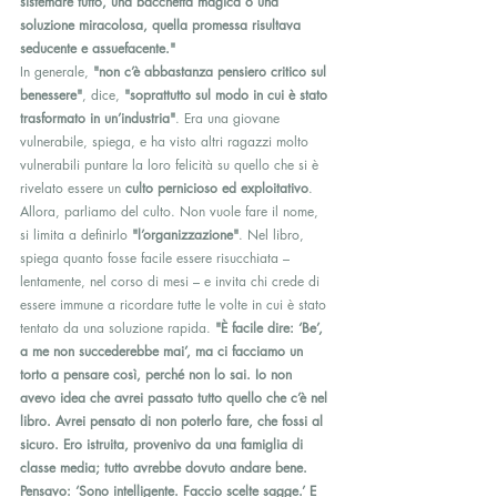
sistemare tutto, una bacchetta magica o una 
soluzione miracolosa, quella promessa risultava 
seducente e assuefacente."
In generale, 
"non c’è abbastanza pensiero critico sul 
benessere"
, dice, 
"soprattutto sul modo in cui è stato 
trasformato in un’industria"
. Era una giovane 
vulnerabile, spiega, e ha visto altri ragazzi molto 
vulnerabili puntare la loro felicità su quello che si è 
rivelato essere un 
culto pernicioso ed exploitativo
.
Allora, parliamo del culto. Non vuole fare il nome, 
si limita a definirlo 
"l’organizzazione"
. Nel libro, 
spiega quanto fosse facile essere risucchiata – 
lentamente, nel corso di mesi – e invita chi crede di 
essere immune a ricordare tutte le volte in cui è stato 
tentato da una soluzione rapida. 
"È facile dire: ‘Be’, 
a me non succederebbe mai’, ma ci facciamo un 
torto a pensare così, perché non lo sai. Io non 
avevo idea che avrei passato tutto quello che c’è nel 
libro. Avrei pensato di non poterlo fare, che fossi al 
sicuro. Ero istruita, provenivo da una famiglia di 
classe media; tutto avrebbe dovuto andare bene. 
Pensavo: ‘Sono intelligente. Faccio scelte sagge.’ E 