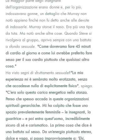
La maggior parte degli insegnanti 
dell’organizzazione erano donne e, per lo più, 
indossavano gonne, un dettaglio che Murray non 
notò appieno finché non fu detto anche alle devote 
di indossarle. Murray storse il naso. Era più una tipa 
da tuta. Ma notò anche altre cose. Quando Steve si 
rivolgeva al gruppo, apriva sempre con una battuta 
a sfondo sessuale. 
"Come dovevamo fare 45 minuti 
di cardio al giorno e come lui avrebbe preferito fare 
sesso per il suo cardio piuttosto che qualsiasi altra 
cosa."
Ha visto segni di sfruttamento sessuale?
"La mia 
esperienza mi è sembrata molto erotizzata, senza 
che accadesse nulla di esplicitamente fisico"
, spiega. 
"C’era solo questa carica energetica nella stanza. 
Penso che spesso accada in queste organizzazioni 
spirituali gerarchiche. Mi ha colpito che fosse uno 
spazio prevalentemente femminile – le insegnanti, la 
guaritrice – e poi entra quest’uomo, incredibilmente 
sicuro di sé e carismatico. La prima cosa che dice è 
una battuta sul sesso. Da un’energia piuttosto eterea, 
dolce e vaga, si passa improvvisamente a: ‘Ehi, 