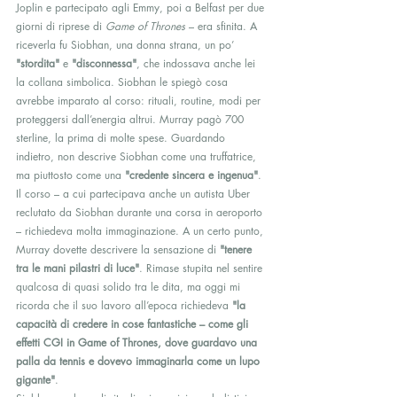
Joplin e partecipato agli Emmy, poi a Belfast per due 
giorni di riprese di 
Game of Thrones
 – era sfinita. A 
riceverla fu Siobhan, una donna strana, un po’ 
"stordita"
 e 
"disconnessa"
, che indossava anche lei 
la collana simbolica. Siobhan le spiegò cosa 
avrebbe imparato al corso: rituali, routine, modi per 
proteggersi dall’energia altrui. Murray pagò 700 
sterline, la prima di molte spese. Guardando 
indietro, non descrive Siobhan come una truffatrice, 
ma piuttosto come una 
"credente sincera e ingenua"
.
Il corso – a cui partecipava anche un autista Uber 
reclutato da Siobhan durante una corsa in aeroporto 
– richiedeva molta immaginazione. A un certo punto, 
Murray dovette descrivere la sensazione di 
"tenere 
tra le mani pilastri di luce"
. Rimase stupita nel sentire 
qualcosa di quasi solido tra le dita, ma oggi mi 
ricorda che il suo lavoro all’epoca richiedeva 
"la 
capacità di credere in cose fantastiche – come gli 
effetti CGI in Game of Thrones, dove guardavo una 
palla da tennis e dovevo immaginarla come un lupo 
gigante"
.