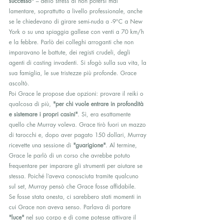
successo"
 – dello stress di non potersi mai 
lamentare, soprattutto a livello professionale, anche 
se le chiedevano di girare semi-nuda a -9°C a New 
York o su una spiaggia gallese con venti a 70 km/h 
e la febbre. Parlò dei colleghi arroganti che non 
imparavano le battute, dei registi crudeli, degli 
agenti di casting invadenti. Si sfogò sulla sua vita, la 
sua famiglia, le sue tristezze più profonde. Grace 
ascoltò.
Poi Grace le propose due opzioni: provare il reiki o 
qualcosa di più, 
"per chi vuole entrare in profondità 
e sistemare i propri casini"
. Sì, era esattamente 
quello che Murray voleva. Grace tirò fuori un mazzo 
di tarocchi e, dopo aver pagato 150 dollari, Murray 
ricevette una sessione di 
"guarigione"
. Al termine, 
Grace le parlò di un corso che avrebbe potuto 
frequentare per imparare gli strumenti per aiutare se 
stessa. Poiché l’aveva conosciuta tramite qualcuno 
sul set, Murray pensò che Grace fosse affidabile.
Se fosse stata onesta, ci sarebbero stati momenti in 
cui Grace non aveva senso. Parlava di portare 
"luce"
 nel suo corpo e di come potesse attivare il 