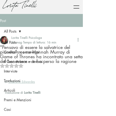
Lorita Tinelli
Post
All Posts
Lorita Tinelli Psicologa
All Posts
31 mag
Tempo di lettura: 16 min
"Pensavo di essere la salvatrice del
pianeta": come Hannah Murray di
Conferenze e convegni
Game of Thrones ha incontrato una setta
del benessere – e ha perso la ragione
Il Caso Arkeon e dintorni
Valutazione NaN stelle su 5.
Interviste
Traduzioni
di 
Charlotte Edwardes
Articoli
Traduzione di 
Lorita Tinelli
Premi e Menzioni
Casi