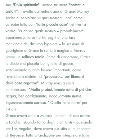
suo 
"DNA spirituale"
 usando strumenti 
"potenti e 
antichi"
. Travolta dall’entusiasmo di Grace, Murray 
scelse di sorvolare su quei momenti, così come 
avrebbe fatto con 
"tante piccole cose"
 nei mesi a 
venire. Per chissà quale motivo – probabilmente 
esaurimento, forse i primi segni di una fase 
maniacale del disturbo bipolare – la sessione di 
guarigione di Grace le sembrò magica e Murray 
provò un 
sollievo totale
. Prima di andarsene, Grace 
le diede una piccola bottiglietta di gocce, 
sottolineando quanto fossero importanti, come 
l’avrebbero aiutata nel 
"processo… per liberarsi 
delle cose negative"
. Murray non sa cosa 
contenessero. 
"Molto probabilmente nulla di più che 
acqua, ben confezionata, innocuamente inutile, 
ingannevolmente costosa."
 Quella notte dormì per 
14 ore.
Grace aveva dato a Murray i contatti di una donna 
a Londra. Quando tornò dagli Stati Uniti – passando 
per Los Angeles, dove aveva assistito a un concerto 
di Beyoncé, fatto un’audizione per interpretare Janis 