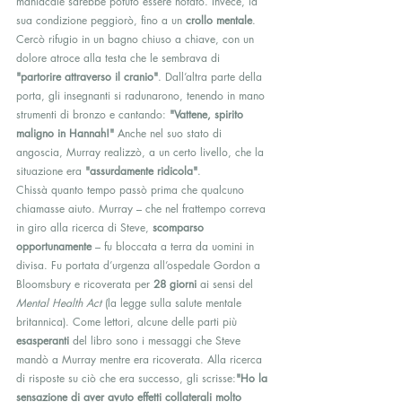
maniacale sarebbe potuto essere notato. Invece, la 
sua condizione peggiorò, fino a un 
crollo mentale
. 
Cercò rifugio in un bagno chiuso a chiave, con un 
dolore atroce alla testa che le sembrava di 
"partorire attraverso il cranio"
. Dall’altra parte della 
porta, gli insegnanti si radunarono, tenendo in mano 
strumenti di bronzo e cantando: 
"Vattene, spirito 
maligno in Hannah!"
 Anche nel suo stato di 
angoscia, Murray realizzò, a un certo livello, che la 
situazione era 
"assurdamente ridicola"
.
Chissà quanto tempo passò prima che qualcuno 
chiamasse aiuto. Murray – che nel frattempo correva 
in giro alla ricerca di Steve, 
scomparso 
opportunamente
 – fu bloccata a terra da uomini in 
divisa. Fu portata d’urgenza all’ospedale Gordon a 
Bloomsbury e ricoverata per 
28 giorni
 ai sensi del 
Mental Health Act
 (la legge sulla salute mentale 
britannica). Come lettori, alcune delle parti più 
esasperanti
 del libro sono i messaggi che Steve 
mandò a Murray mentre era ricoverata. Alla ricerca 
di risposte su ciò che era successo, gli scrisse:
"Ho la 
sensazione di aver avuto effetti collaterali molto 