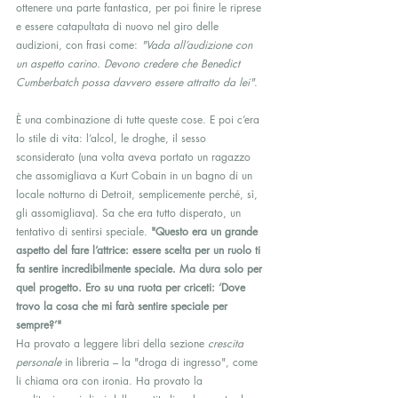
ottenere una parte fantastica, per poi finire le riprese 
e essere catapultata di nuovo nel giro delle 
audizioni, con frasi come: 
"Vada all’audizione con 
un aspetto carino. Devono credere che Benedict 
Cumberbatch possa davvero essere attratto da lei"
.
È una combinazione di tutte queste cose. E poi c’era 
lo stile di vita: l’alcol, le droghe, il sesso 
sconsiderato (una volta aveva portato un ragazzo 
che assomigliava a Kurt Cobain in un bagno di un 
locale notturno di Detroit, semplicemente perché, sì, 
gli assomigliava). Sa che era tutto disperato, un 
tentativo di sentirsi speciale. 
"Questo era un grande 
aspetto del fare l’attrice: essere scelta per un ruolo ti 
fa sentire incredibilmente speciale. Ma dura solo per 
quel progetto. Ero su una ruota per criceti: ‘Dove 
trovo la cosa che mi farà sentire speciale per 
sempre?’"
Ha provato a leggere libri della sezione 
crescita 
personale
 in libreria – la "droga di ingresso", come 
li chiama ora con ironia. Ha provato la 