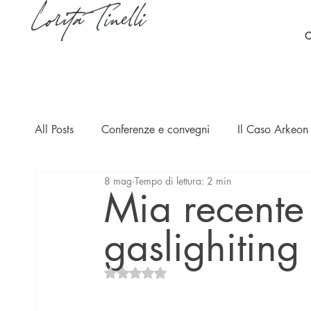
Lorita Tinelli
C
All Posts
Conferenze e convegni
Il Caso Arkeon 
8 mag
Tempo di lettura: 2 min
Casi
Ripercussioni
Articoli in inglese
Mia recente 
gaslighiting 
Valutazione NaN stelle su 5.