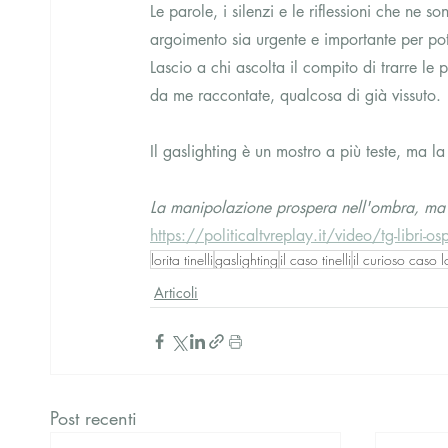
Le parole, i silenzi e le riflessioni che ne
argoimento sia urgente e importante per poter 
Lascio a chi ascolta il compito di trarre le 
da me raccontate, qualcosa di già vissuto.
Il gaslighting è un mostro a più teste, ma 
La manipolazione prospera nell'ombra, ma la
https://politicaltvreplay.it/video/tg-libri-ospi
lorita tinelli
gaslighting
il caso tinelli
il curioso caso lor
Articoli
Post recenti