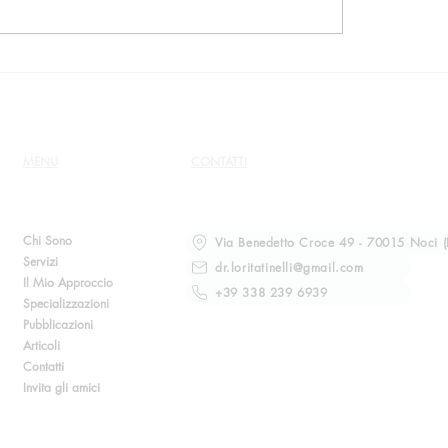
 Tinelli non ha mai
Le prodezze di Simon
zzato Silvana Radoani.
alias Alessia Guidi
viazione della denuncia
MENU
CONTATTI
Chi Sono
Via Benedetto Croce 49 - 70015 Noci (
Servizi
dr.loritatinelli@gmail.com
Il Mio Approccio
+39 338 239 6939
Specializzazioni
Pubblicazioni
Articoli
Contatti
Invita gli amici