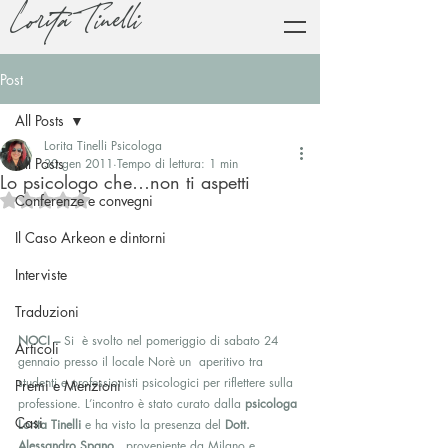
Lorita Tinelli
Post
All Posts
Lorita Tinelli Psicologa
All Posts
30 gen 2011
Tempo di lettura: 1 min
Lo psicologo che…non ti aspetti
Valutazione NaN stelle su 5.
Conferenze e convegni
Il Caso Arkeon e dintorni
Interviste
Traduzioni
NOCI – 
Si  è svolto nel pomeriggio di sabato 24 
Articoli
gennaio presso il locale Norè un  aperitivo tra 
studenti e professionisti psicologici per riflettere sulla  
Premi e Menzioni
professione. L’incontro è stato curato dalla 
psicologa 
Casi
Lorita Tinelli
 e ha visto la presenza del 
Dott. 
Alessandro Spano
,  proveniente da Milano e 