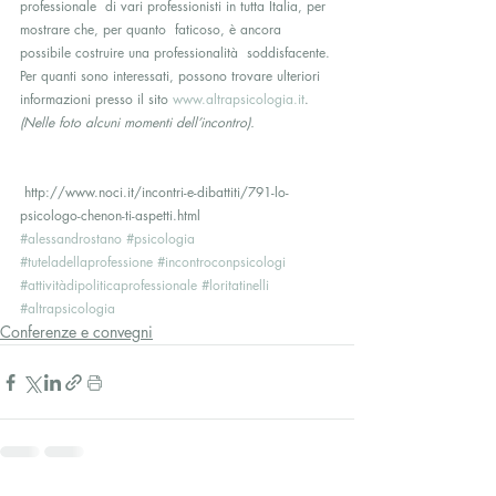
professionale  di vari professionisti in tutta Italia, per 
mostrare che, per quanto  faticoso, è ancora 
possibile costruire una professionalità  soddisfacente. 
Per quanti sono interessati, possono trovare ulteriori  
informazioni presso il sito 
www.altrapsicologia.it
.  
(Nelle foto alcuni momenti dell’incontro).
 http://www.noci.it/incontri-e-dibattiti/791-lo-
psicologo-chenon-ti-aspetti.html
#alessandrostano
#psicologia
#tuteladellaprofessione
#incontroconpsicologi
#attivitàdipoliticaprofessionale
#loritatinelli
#altrapsicologia
Conferenze e convegni