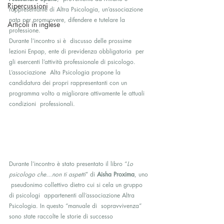
Ripercussioni
rappresentante di Altra Psicologia, un’associazione 
nata per promuovere, difendere e tutelare la 
Articoli in inglese
professione.
Durante l’incontro si è  discusso delle prossime 
lezioni Enpap, ente di previdenza obbligatoria  per 
gli esercenti l’attività professionale di psicologo. 
L’associazione  Alta Psicologia propone la 
candidatura dei propri rappresentanti con un  
programma volto a migliorare attivamente le attuali 
condizioni  professionali.
Durante l’incontro è stato presentato il libro “
Lo 
psicologo che…non ti aspetti
” di 
Aisha Proxima
, uno 
 pseudonimo collettivo dietro cui si cela un gruppo 
di psicologi  appartenenti all’associazione Altra 
Psicologia. In questo “manuale di  sopravvivenza” 
sono state raccolte le storie di successo 