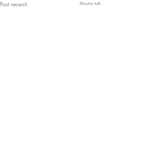
Post recenti
Mostra tutti
Commenti
0.0/5 (0)