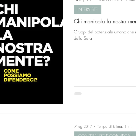
INTERVISTE
Chi manipola la nostra me
Gruppi del potenziale umano che ma
della Sera
7 lug 2017
Tempo di lettura: 1 min
CONFERENZE E CONVEGNI