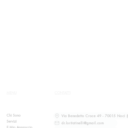
MENU
CONTATTI
Chi Sono
Via Benedetto Croce 49 - 70015 Noci (
Servizi
dr.loritatinelli@gmail.com
Il Mio Approccio