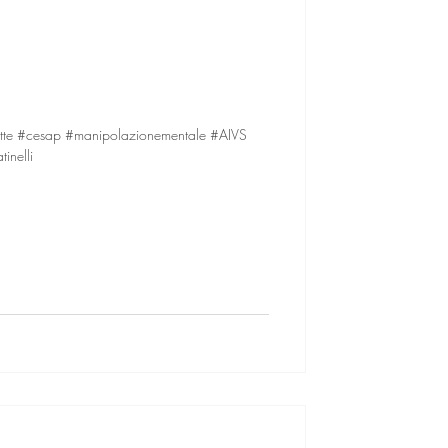
ette #cesap #manipolazionementale #AIVS
tinelli