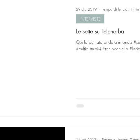
29 dic 2019
Tempo di lettura: 1 min
INTERVISTE
Le sette su Telenorba
Qui la puntata andata in onda #s
#cultidistruttivi #toniocchiello #lorita
14 lug 2017
Tempo di lettura: 7 min