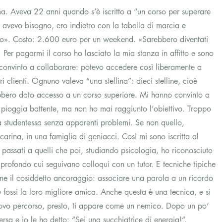
 Aveva 22 anni quando s’è iscritto a “un corso per superare 
Ne avevo bisogno, ero indietro con la tabella di marcia e 
tudio». Costo: 2.600 euro per un weekend. «Sarebbero diventati 
. Per pagarmi il corso ho lasciato la mia stanza in affitto e sono 
 convinto a collaborare: potevo accedere così liberamente a 
ri clienti. Ognuno valeva “una stellina”: dieci stelline, cioè 
bbero dato accesso a un corso superiore. Mi hanno convinto a 
a pioggia battente, ma non ho mai raggiunto l’obiettivo. Troppo 
a studentessa senza apparenti problemi. Se non quello, 
carina, in una famiglia di geniacci. Così mi sono iscritta al 
 passati a quelli che poi, studiando psicologia, ho riconosciuto 
profondo cui seguivano colloqui con un tutor. E tecniche tipiche 
e il cosiddetto ancoraggio: associare una parola a un ricordo 
 fossi la loro migliore amica. Anche questa è una tecnica, e si 
uovo percorso, presto, ti appare come un nemico. Dopo un po’ 
sa e io le ho detto: “Sei una succhiatrice di energia!”. 