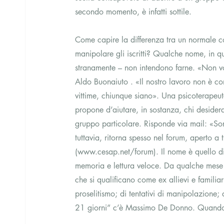
secondo momento, è infatti sottile.
Come capire la differenza tra un normale c
manipolare gli iscritti? Qualche nome, in qu
stranamente – non intendono farne. «Non vo
Aldo Buonaiuto . «Il nostro lavoro non è c
vittime, chiunque siano». Una psicoterapeuta
propone d’aiutare, in sostanza, chi deside
gruppo particolare. Risponde via mail: «S
tuttavia, ritorna spesso nel forum, aperto a t
(www.cesap.net/forum). Il nome è quello di
memoria e lettura veloce. Da qualche mese s
che si qualificano come ex allievi e familia
proselitismo; di tentativi di manipolazione; d
21 giorni” c’è Massimo De Donno. Quando 