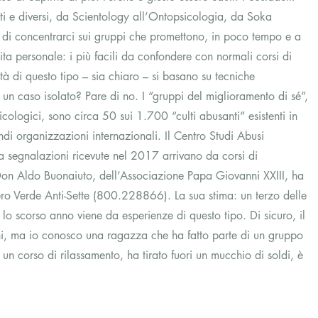
i e diversi, da Scientology all’Ontopsicologia, da Soka 
di concentrarci sui gruppi che promettono, in poco tempo e a 
a personale: i più facili da confondere con normali corsi di 
tà di questo tipo – sia chiaro – si basano su tecniche 
 un caso isolato? Pare di no. I “gruppi del miglioramento di sé”, 
ologici, sono circa 50 sui 1.700 “culti abusanti” esistenti in 
ndi organizzazioni internazionali. Il Centro Studi Abusi 
a segnalazioni ricevute nel 2017 arrivano da corsi di 
 Don Aldo Buonaiuto, dell’Associazione Papa Giovanni XXIII, ha 
ero Verde Anti-Sette (800.228866). La sua stima: un terzo delle 
lo scorso anno viene da esperienze di questo tipo. Di sicuro, il 
Ehi, ma io conosco una ragazza che ha fatto parte di un gruppo 
 corso di rilassamento, ha tirato fuori un mucchio di soldi, è 