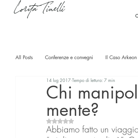
Lorita Tinelli
C
All Posts
Conferenze e convegni
Il Caso Arkeon 
14 lug 2017
Tempo di lettura: 7 min
Casi
Ripercussioni
Articoli in inglese
Chi manipol
mente?
Valutazione NaN stelle su 5.
Abbiamo fatto un viaggi