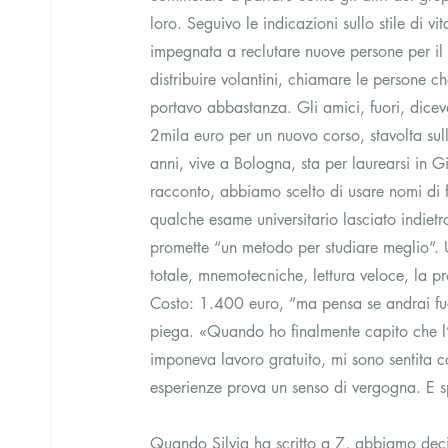
loro. Seguivo le indicazioni sullo stile di v
impegnata a reclutare nuove persone per il 
distribuire volantini, chiamare le persone c
portavo abbastanza. Gli amici, fuori, dice
2mila euro per un nuovo corso, stavolta sul
anni, vive a Bologna, sta per laurearsi in Gi
racconto, abbiamo scelto di usare nomi di fa
qualche esame universitario lasciato indiet
promette “un metodo per studiare meglio”. 
totale, mnemotecniche, lettura veloce, la p
Costo: 1.400 euro, “ma pensa se andrai fuor
piega. «Quando ho finalmente capito che l’
imponeva lavoro gratuito, mi sono sentita 
esperienze prova un senso di vergogna. E sp
Quando Silvia ha scritto a 7, abbiamo deciso