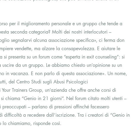
orso per il miglioramento personale e un gruppo che tende a 
esta seconda categoria? Molti dei nostri interlocutori – 
glio segnalarvi alcuna associazione specifica», ci ferma don 
ompiere vendette, ma alzare la consapevolezza. E aiutare le 
 si presenta su un forum come “esperta in exit counseling”: si 
ra uscire da un gruppo. Le abbiamo chiesto un’opinione su un 
ono in vacanza. E non parlo di questa associazione». Un nome, 
utti, del Centro Studi sugli Abusi Psicologici 
 Your Trainers Group, un’azienda che offre anche corsi di 
i chiama “Genio in 21 giorni”. Nel forum citato molti utenti – 
ri preoccupati – parlano di pressioni affinché facessero 
i difficoltà a recedere dall’iscrizione. Tra i creatori di “Genio in 
lo chiamiamo, risponde così.