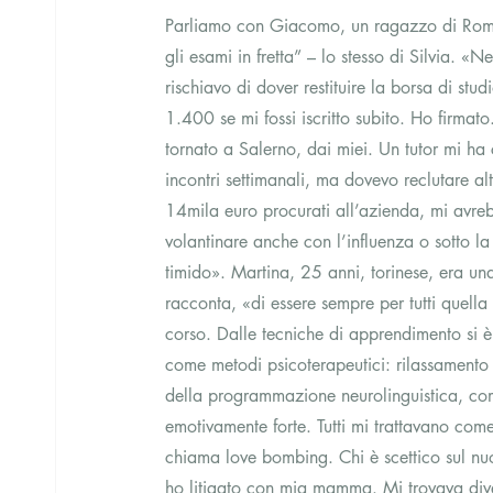
Parliamo con Giacomo, un ragazzo di Roma.
gli esami in fretta” – lo stesso di Silvia. «
rischiavo di dover restituire la borsa di s
1.400 se mi fossi iscritto subito. Ho firmato
tornato a Salerno, dai miei. Un tutor mi ha
incontri settimanali, ma dovevo reclutare alt
14mila euro procurati all’azienda, mi avre
volantinare anche con l’influenza o sotto l
timido». Martina, 25 anni, torinese, era un
racconta, «di essere sempre per tutti quella 
corso. Dalle tecniche di apprendimento si è
come metodi psicoterapeutici: rilassamento 
della programmazione neurolinguistica, com
emotivamente forte. Tutti mi trattavano come
chiama love bombing. Chi è scettico sul n
ho litigato con mia mamma. Mi trovava diver