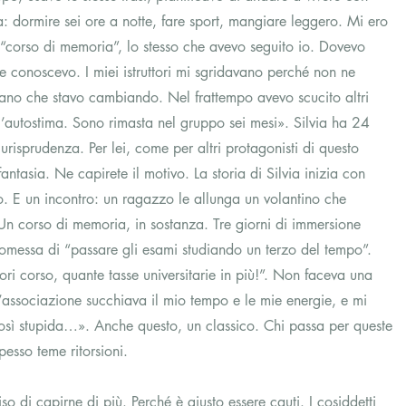
ita: dormire sei ore a notte, fare sport, mangiare leggero. Mi ero 
“corso di memoria”, lo stesso che avevo seguito io. Dovevo 
he conoscevo. I miei istruttori mi sgridavano perché non ne 
vano che stavo cambiando. Nel frattempo avevo scucito altri 
l’autostima. Sono rimasta nel gruppo sei mesi». Silvia ha 24 
urisprudenza. Per lei, come per altri protagonisti di questo 
ntasia. Ne capirete il motivo. La storia di Silvia inizia con 
ro. E un incontro: un ragazzo le allunga un volantino che 
Un corso di memoria, in sostanza. Tre giorni di immersione 
romessa di “passare gli esami studiando un terzo del tempo”. 
i corso, quante tasse universitarie in più!”. Non faceva una 
associazione succhiava il mio tempo e le mie energie, e mi 
così stupida…». Anche questo, un classico. Chi passa per queste 
esso teme ritorsioni.
 di capirne di più. Perché è giusto essere cauti. I cosiddetti 