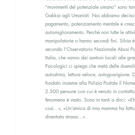
“movimenti del potenziale umano” sono tant
Gakkai agli Umanisti. Noi abbiamo deciso 
pagamento, potenziamento mentale e crescit
automiglioramento. Perché non tutte le attivi
manipolatorie o hanno secondi fini. Silvia è
secondo l’Osservatorio Nazionale Abusi Psic
Italia, che vanno dai santoni locali alle gra
Psicologici ci spiega che metà delle duemil
autostima, lettura veloce, autoguarigione.
fondato insieme alla Polizia Postale il Num
2.500 persone con cui è venuto in contatto 
fenomeno è vasto. Sono in tanti a dirci: «
così…», «Un’amica di mia mamma ha fatto un
diventata strana…».