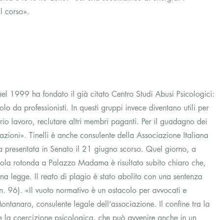
l corso».
nel 1999 ha fondato il già citato Centro Studi Abusi Psicologici: 
o da professionisti. In questi gruppi invece diventano utili per 
proprio lavoro, reclutare altri membri paganti. Per il guadagno dei 
azioni». Tinelli è anche consulente della Associazione Italiana 
ta presentata in Senato il 21 giugno scorso. Quel giorno, a 
ola rotonda a Palazzo Madama è risultato subito chiaro che, 
na legge. Il reato di plagio è stato abolito con una sentenza 
n. 96). «Il vuoto normativo è un ostacolo per avvocati e 
ntanaro, consulente legale dell’associazione. Il confine tra la 
e la coercizione psicologica, che può avvenire anche in un 