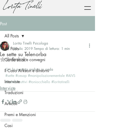
Lorita Tinelli
Post
All Posts
Lorita Tinelli Psicologa
All Posts
29 dic 2019
Tempo di lettura: 1 min
Le sette su Telenorba
Valutazione NaN stelle su 5.
Conferenze e convegni
Qui
 la puntata andata in onda
Il Caso Arkeon e dintorni
#sette
#cesap
#manipolazionementale
#AIVS
Interviste
#cultidistruttivi
#toniocchiello
#loritatinelli
Interviste
Traduzioni
Articoli
Premi e Menzioni
Casi