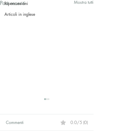
Post recenti
Mostra tutti
Ripercussioni
Articoli in inglese
Commenti
0.0/5 (0)