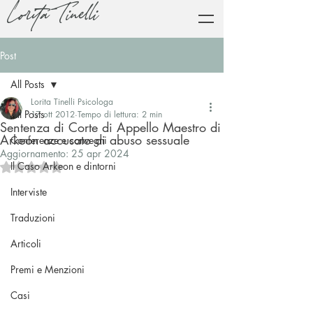
Lorita Tinelli
Post
All Posts
Lorita Tinelli Psicologa
All Posts
17 ott 2012
Tempo di lettura: 2 min
Sentenza di Corte di Appello Maestro di
Arkeon accusato di abuso sessuale
Conferenze e convegni
Aggiornamento:
25 apr 2024
Il Caso Arkeon e dintorni
Valutazione NaN stelle su 5.
Interviste
Traduzioni
Articoli
Premi e Menzioni
Casi