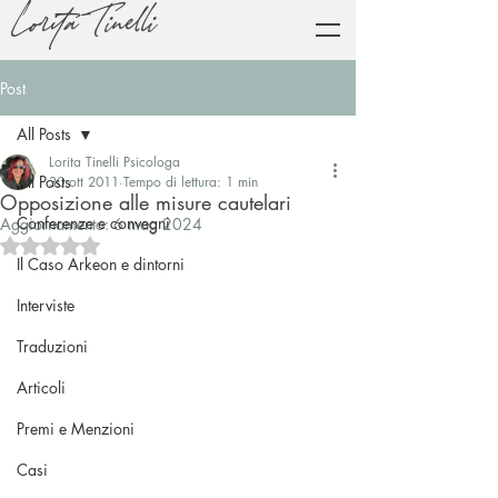
Lorita Tinelli
Post
All Posts
Lorita Tinelli Psicologa
All Posts
30 ott 2011
Tempo di lettura: 1 min
Opposizione alle misure cautelari
Conferenze e convegni
Aggiornamento:
6 mag 2024
Valutazione NaN stelle su 5.
Il Caso Arkeon e dintorni
Interviste
Traduzioni
Articoli
Premi e Menzioni
Casi