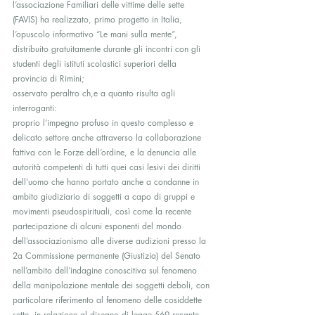
l’associazione Familiari delle vittime delle sette 
(FAVIS) ha realizzato, primo progetto in Italia, 
l’opuscolo informativo “Le mani sulla mente”, 
distribuito gratuitamente durante gli incontri con gli 
studenti degli istituti scolastici superiori della 
provincia di Rimini;
osservato peraltro ch,e a quanto risulta agli 
interroganti:
proprio l’impegno profuso in questo complesso e 
delicato settore anche attraverso la collaborazione 
fattiva con le Forze dell’ordine, e la denuncia alle 
autorità competenti di tutti quei casi lesivi dei diritti 
dell’uomo che hanno portato anche a condanne in 
ambito giudiziario di soggetti a capo di gruppi e 
movimenti pseudospirituali, così come la recente 
partecipazione di alcuni esponenti del mondo 
dell’associazionismo alle diverse audizioni presso la 
2a Commissione permanente (Giustizia) del Senato 
nell’ambito dell’indagine conoscitiva sul fenomeno 
della manipolazione mentale dei soggetti deboli, con 
particolare riferimento al fenomeno delle cosiddette 
sette, in relazione al disegno di legge 569 recante 