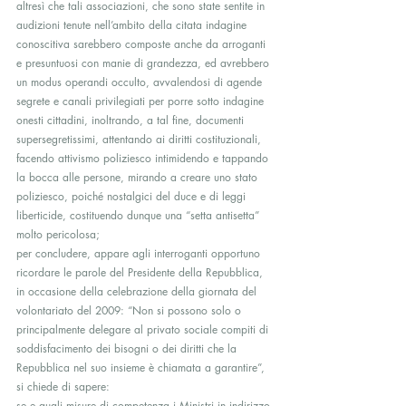
altresì che tali associazioni, che sono state sentite in 
audizioni tenute nell’ambito della citata indagine 
conoscitiva sarebbero composte anche da arroganti 
e presuntuosi con manie di grandezza, ed avrebbero 
un modus operandi occulto, avvalendosi di agende 
segrete e canali privilegiati per porre sotto indagine 
onesti cittadini, inoltrando, a tal fine, documenti 
supersegretissimi, attentando ai diritti costituzionali, 
facendo attivismo poliziesco intimidendo e tappando 
la bocca alle persone, mirando a creare uno stato 
poliziesco, poiché nostalgici del duce e di leggi 
liberticide, costituendo dunque una “setta antisetta” 
molto pericolosa;
per concludere, appare agli interroganti opportuno 
ricordare le parole del Presidente della Repubblica, 
in occasione della celebrazione della giornata del 
volontariato del 2009: “Non si possono solo o 
principalmente delegare al privato sociale compiti di 
soddisfacimento dei bisogni o dei diritti che la 
Repubblica nel suo insieme è chiamata a garantire”,
si chiede di sapere:
se e quali misure di competenza i Ministri in indirizzo 