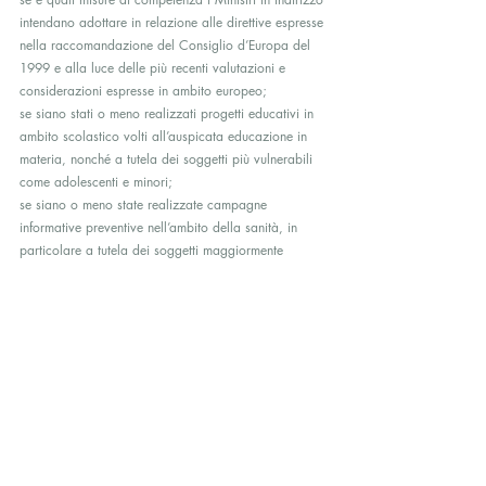
intendano adottare in relazione alle direttive espresse 
nella raccomandazione del Consiglio d’Europa del 
1999 e alla luce delle più recenti valutazioni e 
considerazioni espresse in ambito europeo;
se siano stati o meno realizzati progetti educativi in 
ambito scolastico volti all’auspicata educazione in 
materia, nonché a tutela dei soggetti più vulnerabili 
come adolescenti e minori;
se siano o meno state realizzate campagne 
informative preventive nell’ambito della sanità, in 
particolare a tutela dei soggetti maggiormente 
vulnerabili;
se nell’ambito della sanità sia o meno stata 
realizzata attività di monitoraggio e vigilanza al fine 
di valutare gli effettivi rischi per la salute e la stessa 
incolumità dei cittadini che si affidano a persone 
che, a giudizio degli interroganti, si avvalgono 
sovente di inesistenti titoli e operano anche all’interno 
di gruppi pseudoreligiosi e/o pseudo-terapici;
se non si ritenga opportuno, ai fini della concreta ed 
immediata assunzione delle direttive indicate nella 