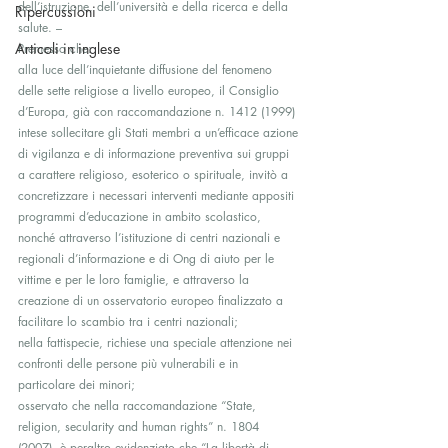
dell’istruzione, dell’università e della ricerca e della 
Ripercussioni
salute. –
Articoli in inglese
Premesso che:
alla luce dell’inquietante diffusione del fenomeno 
delle sette religiose a livello europeo, il Consiglio 
d’Europa, già con raccomandazione n. 1412 (1999) 
intese sollecitare gli Stati membri a un’efficace azione 
di vigilanza e di informazione preventiva sui gruppi 
a carattere religioso, esoterico o spirituale, invitò a 
concretizzare i necessari interventi mediante appositi 
programmi d’educazione in ambito scolastico, 
nonché attraverso l’istituzione di centri nazionali e 
regionali d’informazione e di Ong di aiuto per le 
vittime e per le loro famiglie, e attraverso la 
creazione di un osservatorio europeo finalizzato a 
facilitare lo scambio tra i centri nazionali;
nella fattispecie, richiese una speciale attenzione nei 
confronti delle persone più vulnerabili e in 
particolare dei minori;
osservato che nella raccomandazione “State, 
religion, secularity and human rights” n. 1804 
(2007), è peraltro evidenziato che “La libertà di 