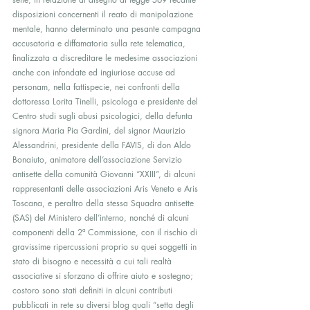
disposizioni concernenti il reato di manipolazione 
mentale, hanno determinato una pesante campagna 
accusatoria e diffamatoria sulla rete telematica, 
finalizzata a discreditare le medesime associazioni 
anche con infondate ed ingiuriose accuse ad 
personam, nella fattispecie, nei confronti della 
dottoressa Lorita Tinelli, psicologa e presidente del 
Centro studi sugli abusi psicologici, della defunta 
signora Maria Pia Gardini, del signor Maurizio 
Alessandrini, presidente della FAVIS, di don Aldo 
Bonaiuto, animatore dell’associazione Servizio 
antisette della comunità Giovanni “XXIII”, di alcuni 
rappresentanti delle associazioni Aris Veneto e Aris 
Toscana, e peraltro della stessa Squadra antisette 
(SAS) del Ministero dell’interno, nonché di alcuni 
componenti della 2ª Commissione, con il rischio di 
gravissime ripercussioni proprio su quei soggetti in 
stato di bisogno e necessità a cui tali realtà 
associative si sforzano di offrire aiuto e sostegno;
costoro sono stati definiti in alcuni contributi 
pubblicati in rete su diversi blog quali “setta degli 