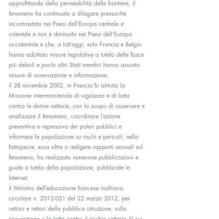
approfittando della permeabilità delle frontiere, il 
fenomeno ha continuato a dilagare pressoché 
incontrastato nei Paesi dell’Europa centrale e 
orientale e non è diminuito nei Paesi dell’Europa 
occidentale e che, a tutt’oggi, solo Francia e Belgio 
hanno adottato misure legislative a tutela delle fasce 
più deboli e pochi altri Stati membri hanno assunto 
misure di osservazione e informazione;
il 28 novembre 2002, in Francia fu istituita la 
Missione interministeriale di vigilanza e di lotta 
contro le derive settarie, con lo scopo di osservare e 
analizzare il fenomeno, coordinare l’azione 
preventiva e repressiva dei poteri pubblici e 
informare la popolazione su rischi e pericoli; nella 
fattispecie, essa oltre a redigere rapporti annuali sul 
fenomeno, ha realizzato numerose pubblicazioni e 
guide a tutela della popolazione, pubblicate in 
Internet;
il Ministro dell’educazione francese inoltrava 
circolare n. 2012-051 del 22 marzo 2012, per 
rettrici e rettori della pubblica istruzione, sulla 
prevenzione e la lotta contro il rischio settario (il cui 