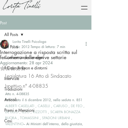
Lorita Tinelli
Post
All Posts
Lorita Tinelli Psicologa
All Posts
7 dic 2012
Tempo di lettura: 7 min
Interrogazione a risposta scritta sul
fenomeno delle derive settarie
Conferenze e convegni
Aggiornamento:
28 apr 2024
Il Caso Arkeon e dintorni
Valutazione NaN stelle su 5.
Legislatura 16 Atto di Sindacato 
Interviste
Ispettivo n° 4-08835
Traduzioni
Atto n. 4-08835
Articoli
Pubblicato il 6 dicembre 2012, nella seduta n. 851
ALBERTI CASELLATI
 , 
CASELLI
 , 
CARUSO
 , 
DE FEO
 , 
Premi e Menzioni
DE LILLO
 , 
IZZO
 , 
RIZZOTTI
 , 
SCARPA BONAZZA 
BUORA
 , 
TOMASSINI
 , 
SPADONI URBANI
 , 
Casi
VALENTINO
– Ai Ministri dell’interno, della giustizia, 