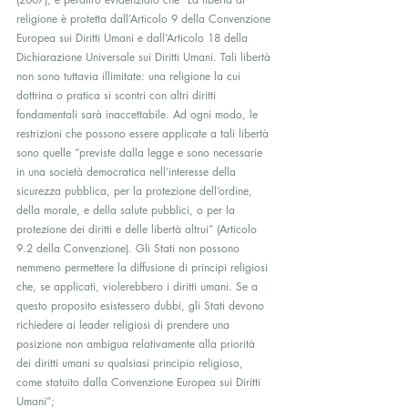
religione è protetta dall’Articolo 9 della Convenzione 
Europea sui Diritti Umani e dall’Articolo 18 della 
Dichiarazione Universale sui Diritti Umani. Tali libertà 
non sono tuttavia illimitate: una religione la cui 
dottrina o pratica si scontri con altri diritti 
fondamentali sarà inaccettabile. Ad ogni modo, le 
restrizioni che possono essere applicate a tali libertà 
sono quelle “previste dalla legge e sono necessarie 
in una società democratica nell’interesse della 
sicurezza pubblica, per la protezione dell’ordine, 
della morale, e della salute pubblici, o per la 
protezione dei diritti e delle libertà altrui” (Articolo 
9.2 della Convenzione). Gli Stati non possono 
nemmeno permettere la diffusione di principi religiosi 
che, se applicati, violerebbero i diritti umani. Se a 
questo proposito esistessero dubbi, gli Stati devono 
richiedere ai leader religiosi di prendere una 
posizione non ambigua relativamente alla priorità 
dei diritti umani su qualsiasi principio religioso, 
come statuito dalla Convenzione Europea sui Diritti 
Umani”;