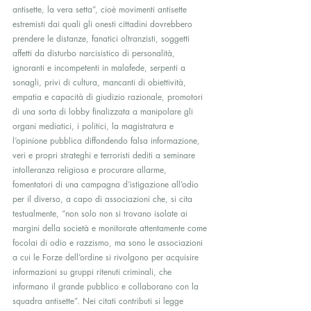
antisette, la vera setta”, cioè movimenti antisette 
estremisti dai quali gli onesti cittadini dovrebbero 
prendere le distanze, fanatici oltranzisti, soggetti 
affetti da disturbo narcisistico di personalità, 
ignoranti e incompetenti in malafede, serpenti a 
sonagli, privi di cultura, mancanti di obiettività, 
empatia e capacità di giudizio razionale, promotori 
di una sorta di lobby finalizzata a manipolare gli 
organi mediatici, i politici, la magistratura e 
l’opinione pubblica diffondendo falsa informazione, 
veri e propri strateghi e terroristi dediti a seminare 
intolleranza religiosa e procurare allarme, 
fomentatori di una campagna d’istigazione all’odio 
per il diverso, a capo di associazioni che, si cita 
testualmente, “non solo non si trovano isolate ai 
margini della società e monitorate attentamente come 
focolai di odio e razzismo, ma sono le associazioni 
a cui le Forze dell’ordine si rivolgono per acquisire 
informazioni su gruppi ritenuti criminali, che 
informano il grande pubblico e collaborano con la 
squadra antisette”. Nei citati contributi si legge 