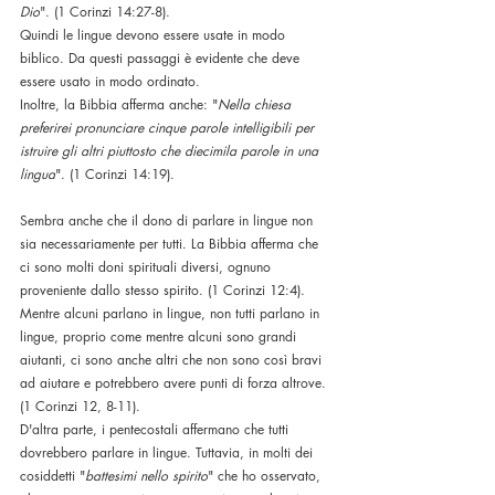
Dio
". (1 Corinzi 14:27-8).
Quindi le lingue devono essere usate in modo 
biblico. Da questi passaggi è evidente che deve 
essere usato in modo ordinato. 
Inoltre, la Bibbia afferma anche: "
Nella chiesa 
preferirei pronunciare cinque parole intelligibili per 
istruire gli altri piuttosto che diecimila parole in una 
lingua
". (1 Corinzi 14:19).
Sembra anche che il dono di parlare in lingue non 
sia necessariamente per tutti. La Bibbia afferma che 
ci sono molti doni spirituali diversi, ognuno 
proveniente dallo stesso spirito. (1 Corinzi 12:4). 
Mentre alcuni parlano in lingue, non tutti parlano in 
lingue, proprio come mentre alcuni sono grandi 
aiutanti, ci sono anche altri che non sono così bravi 
ad aiutare e potrebbero avere punti di forza altrove. 
(1 Corinzi 12, 8-11). 
D'altra parte, i pentecostali affermano che tutti 
dovrebbero parlare in lingue. Tuttavia, in molti dei 
cosiddetti "
battesimi nello spirito
" che ho osservato, 