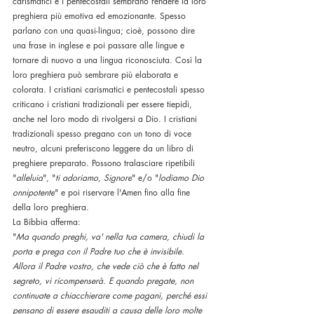
carismatici e i pentecostali sembrano rendere la loro 
preghiera più emotiva ed emozionante. Spesso 
parlano con una quasi-lingua; cioè, possono dire 
una frase in inglese e poi passare alle lingue e 
tornare di nuovo a una lingua riconosciuta. Così la 
loro preghiera può sembrare più elaborata e 
colorata. I cristiani carismatici e pentecostali spesso 
criticano i cristiani tradizionali per essere tiepidi, 
anche nel loro modo di rivolgersi a Dio. I cristiani 
tradizionali spesso pregano con un tono di voce 
neutro, alcuni preferiscono leggere da un libro di 
preghiere preparato. Possono tralasciare ripetibili 
"
alleluia
", "
ti adoriamo, Signore
" e/o "
lodiamo Dio 
onnipotente
" e poi riservare l'Amen fino alla fine 
della loro preghiera.
La Bibbia afferma:
"
Ma quando preghi, va' nella tua camera, chiudi la 
porta e prega con il Padre tuo che è invisibile. 
Allora il Padre vostro, che vede ciò che è fatto nel 
segreto, vi ricompenserà. E quando pregate, non 
continuate a chiacchierare come pagani, perché essi 
pensano di essere esauditi a causa delle loro molte 