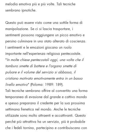
melodia emotiva più e più volte. Tali tecniche 
sembrano ipnotiche. 
Questo può essere visto come una sottile forma di 
manipolazione. Se ci si lascia trasportare, i 
sentimenti possono raggiungere un picco emotivo e 
persino culminare in uno stato alterato di coscienza.
I sentimenti e le emozioni giocano un ruolo 
importante nell'esperienza religiosa pentecostale. 
"
In molte chiese pentecostali oggi, una volta che il 
tamburo smette di battere e l'organo smette di 
pulsare e il volume del servizio si abbassa, il 
cristiano motivato emotivamente entra in un basso 
livello emotivo
" (Poloma: 1989: 189). 
Tali tecniche sembrano offrire al convertito una forma 
temporanea di evasione dal grande e cattivo mondo 
e spesso preparano il credente per la sua prossima 
settimana frenetica nel mondo. Anche le tecniche 
utilizzate sono molto attraenti e accattivanti. Questo 
perché più attrattiva ha un servizio, più è probabile 
che i fedeli tornino, partecipino e contribuiscano con 