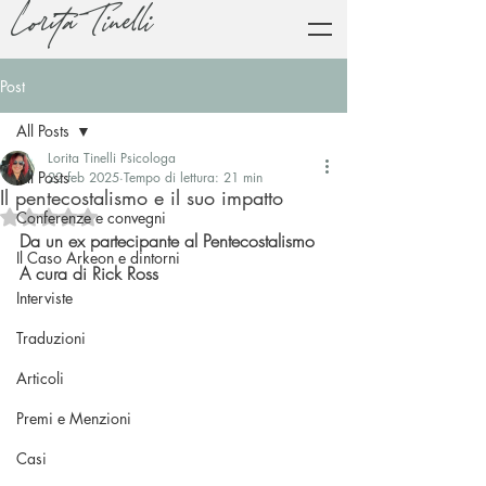
Lorita Tinelli
Post
All Posts
Lorita Tinelli Psicologa
All Posts
22 feb 2025
Tempo di lettura: 21 min
Il pentecostalismo e il suo impatto
Valutazione NaN stelle su 5.
Conferenze e convegni
Da un ex partecipante al Pentecostalismo
Il Caso Arkeon e dintorni
A cura di Rick Ross
Interviste
Traduzioni
Articoli
Premi e Menzioni
Casi