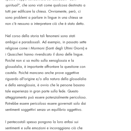
spirituali
", che sono visti come qualcosa destinato a 
tutti per edificare la chiesa. Ovviamente, però, ci 
sono problemi a parlare in lingue in una chiesa se 
non c'è nessuno a interpretare ciò che è stato detto.
Nel corso della storia tali fenomeni sono stati 
ambigui e paradossali. Ad esempio, in passato sette 
religiose come i Mormoni (Santi degli Ultimi Giorni) e 
i Quaccheri hanno rivendicato il dono delle lingue. 
Poiché non si sa molto sulla xenoglossia e la 
glossalalia, è importante affrontare la questione con 
cautela. Poiché mancano anche prove oggettive 
riguardo all'origine e/o alla natura della glossalalia 
e della xenoglossia, è ovvio che le persone basano 
tale esperienza in gran parte sulla fede. Questo 
atteggiamento può essere potenzialmente pericoloso. 
Potrebbe essere pericoloso essere governati solo dai 
sentimenti soggettivi senza un equilibrio oggettivo.
I pentecostali spesso pongono la loro enfasi sui 
sentimenti e sulle emozioni e incoraggiano ciò che 