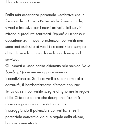
il loro tempo e denaro.
Dalla mia esperienza personale, sembrava che le 
funzioni della Chiesa Pentecostale fossero calde, 
vivaci e inclusive per i nuovi arrivati. Tali servizi 
mirano a produrre sentimenti "
buoni
" e un senso di 
appartenenza. I nuovi o potenziali convertiti non 
sono mai esclusi e ai vecchi credenti viene sempre 
detto di prendersi cura di qualcuno di nuovo al 
servizio. 
Gli esperti di sette hanno chiamato tale tecnica "
love-
bombing
" (cioè amore apparentemente 
incondizionato). Se il convertito si conforma alla 
comunità, il bombardamento d'amore continua. 
Tuttavia, se il convertito sceglie di ignorare le regole 
della Chiesa e coloro che detengono l'autorità, i 
membri regolari sono esortati a persistere 
incoraggiando il potenziale convertito, e, se il 
potenziale convertito viola le regole della chiesa, 
l'amore viene ritirato.