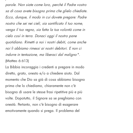
parole. Non siate come loro, perché il Padre vostro 
sa di cosa avete bisogno prima che glielo chiediate
. 
Ecco, dunque, il modo in cui dovete pregare: Padre 
nostro che sei nei cieli, sia santificato il tuo nome, 
venga il tuo regno, sia fatta la tua volontà come in 
cielo così in terra. Donaci oggi il nostro pane 
quotidiano. Rimetti a noi i nostri debiti, come anche 
noi li abbiamo rimessi ai nostri debitori. E non ci 
indurre in tentazione, ma liberaci dal maligno'
". 
(Matteo 6:613)
La Bibbia incoraggia i credenti a pregare in modo 
diretto, grato, onesto e/o a chiedere aiuto. Dal 
momento che Dio sa già di cosa abbiamo bisogno 
prima che lo chiediamo, chiaramente non c'è 
bisogno di usare le stesse frasi ripetitive più e più 
volte. Dopotutto, il Signore sa se preghiamo con 
onestà. Pertanto, non c'è bisogno di esagerare 
emotivamente quando si prega. Il problema del 
cercare di essere "
di cuore
" verso Dio nella 
preghiera è il pericolo di costruire una facciata. 
Cioè, sforzarsi troppo di far vedere a Dio, e agli 