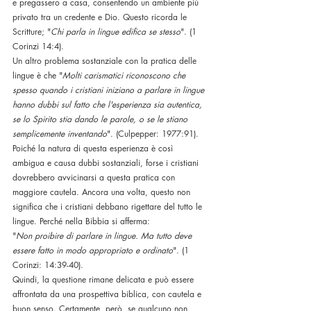
e pregassero a casa, consentendo un ambiente più 
privato tra un credente e Dio. Questo ricorda le 
Scritture; "
Chi parla in lingue edifica se stesso
". (1 
Corinzi 14:4).
Un altro problema sostanziale con la pratica delle 
lingue è che "
Molti carismatici riconoscono che 
spesso quando i cristiani iniziano a parlare in lingue 
hanno dubbi sul fatto che l'esperienza sia autentica, 
se lo Spirito stia dando le parole, o se le stiano 
semplicemente inventando
". (Culpepper: 1977:91). 
Poiché la natura di questa esperienza è così 
ambigua e causa dubbi sostanziali, forse i cristiani 
dovrebbero avvicinarsi a questa pratica con 
maggiore cautela. Ancora una volta, questo non 
significa che i cristiani debbano rigettare del tutto le 
lingue. Perché nella Bibbia si afferma:
"
Non proibire di parlare in lingue. Ma tutto deve 
essere fatto in modo appropriato e ordinato
". (1 
Corinzi: 14:39-40).
Quindi, la questione rimane delicata e può essere 
affrontata da una prospettiva biblica, con cautela e 
buon senso. Certamente, però, se qualcuno non 