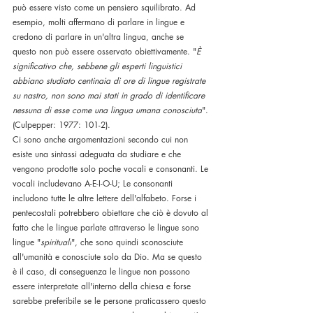
può essere visto come un pensiero squilibrato. Ad 
esempio, molti affermano di parlare in lingue e 
credono di parlare in un'altra lingua, anche se 
questo non può essere osservato obiettivamente. "
È 
significativo che, sebbene gli esperti linguistici 
abbiano studiato centinaia di ore di lingue registrate 
su nastro, non sono mai stati in grado di identificare 
nessuna di esse come una lingua umana conosciuta
". 
(Culpepper: 1977: 101-2). 
Ci sono anche argomentazioni secondo cui non 
esiste una sintassi adeguata da studiare e che 
vengono prodotte solo poche vocali e consonanti. Le 
vocali includevano A-E-I-O-U; Le consonanti 
includono tutte le altre lettere dell'alfabeto. Forse i 
pentecostali potrebbero obiettare che ciò è dovuto al 
fatto che le lingue parlate attraverso le lingue sono 
lingue "
spirituali
", che sono quindi sconosciute 
all'umanità e conosciute solo da Dio. Ma se questo 
è il caso, di conseguenza le lingue non possono 
essere interpretate all'interno della chiesa e forse 
sarebbe preferibile se le persone praticassero questo 