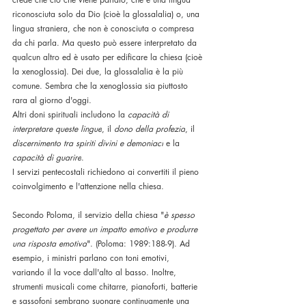
riconosciuta solo da Dio (cioè la glossalalia) o, una 
lingua straniera, che non è conosciuta o compresa 
da chi parla. Ma questo può essere interpretato da 
qualcun altro ed è usato per edificare la chiesa (cioè 
la xenoglossia). Dei due, la glossalalia è la più 
comune. Sembra che la xenoglossia sia piuttosto 
rara al giorno d'oggi. 
Altri doni spirituali includono la 
capacità di 
interpretare queste lingue
, il 
dono della profezia
, il 
discernimento tra spiriti divini e demoniaci
 e la 
capacità di guarire
. 
I servizi pentecostali richiedono ai convertiti il pieno 
coinvolgimento e l'attenzione nella chiesa.
Secondo Poloma, il servizio della chiesa "
è spesso 
progettato per avere un impatto emotivo e produrre 
una risposta emotiva
". (Poloma: 1989:188-9). Ad 
esempio, i ministri parlano con toni emotivi, 
variando il la voce dall'alto al basso. Inoltre, 
strumenti musicali come chitarre, pianoforti, batterie 
e sassofoni sembrano suonare continuamente una 