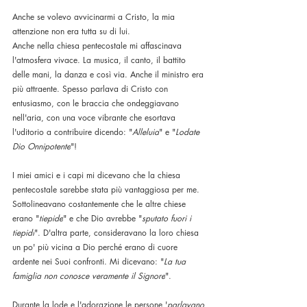
Anche se volevo avvicinarmi a Cristo, la mia 
attenzione non era tutta su di lui.
Anche nella chiesa pentecostale mi affascinava 
l'atmosfera vivace. La musica, il canto, il battito 
delle mani, la danza e così via. Anche il ministro era 
più attraente. Spesso parlava di Cristo con 
entusiasmo, con le braccia che ondeggiavano 
nell'aria, con una voce vibrante che esortava 
l'uditorio a contribuire dicendo: "
Alleluia
" e "
Lodate 
Dio Onnipotente
"!
I miei amici e i capi mi dicevano che la chiesa 
pentecostale sarebbe stata più vantaggiosa per me. 
Sottolineavano costantemente che le altre chiese 
erano "
tiepide
" e che Dio avrebbe "
sputato fuori i 
tiepidi
". D'altra parte, consideravano la loro chiesa 
un po' più vicina a Dio perché erano di cuore 
ardente nei Suoi confronti. Mi dicevano: "
La tua 
famiglia non conosce veramente il Signore
".
Durante la lode e l'adorazione le persone '
parlavano 