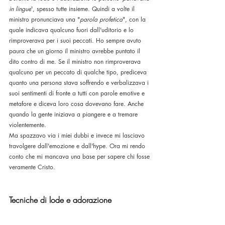
in lingue
', spesso tutte insieme. Quindi a volte il 
ministro pronunciava una "
parola profetica
", con la 
quale indicava qualcuno fuori dall'uditorio e lo 
rimproverava per i suoi peccati. Ho sempre avuto 
paura che un giorno il ministro avrebbe puntato il 
dito contro di me. Se il ministro non rimproverava 
qualcuno per un peccato di qualche tipo, prediceva 
quanto una persona stava soffrendo e verbalizzava i 
suoi sentimenti di fronte a tutti con parole emotive e 
metafore e diceva loro cosa dovevano fare. Anche 
quando la gente iniziava a piangere e a tremare 
violentemente. 
Ma spazzavo via i miei dubbi e invece mi lasciavo 
travolgere dall'emozione e dall'hype. Ora mi rendo 
conto che mi mancava una base per sapere chi fosse 
veramente Cristo.
Tecniche di lode e adorazione