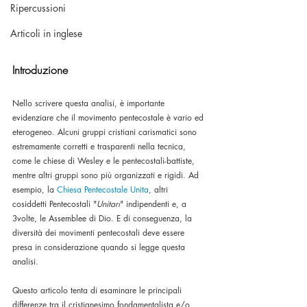
Ripercussioni
Articoli in inglese
Introduzione
Nello scrivere questa analisi, è importante 
evidenziare che il movimento pentecostale è vario ed 
eterogeneo. Alcuni gruppi cristiani carismatici sono 
estremamente corretti e trasparenti nella tecnica, 
come le chiese di Wesley e le pentecostali-battiste, 
mentre altri gruppi sono più organizzati e rigidi. Ad 
esempio, la 
Chiesa Pentecostale Unita
, altri 
cosiddetti Pentecostali "
Unitari
" indipendenti e, a 
3volte, le Assemblee di Dio. E di conseguenza, la 
diversità dei movimenti pentecostali deve essere 
presa in considerazione quando si legge questa 
analisi.
Questo articolo tenta di esaminare le principali 
differenze tra il cristianesimo fondamentalista e/o 