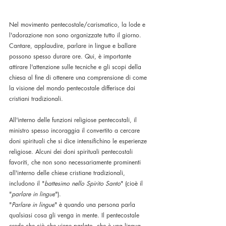
Nel movimento pentecostale/carismatico, la lode e 
l'adorazione non sono organizzate tutto il giorno. 
Cantare, applaudire, parlare in lingue e ballare 
possono spesso durare ore. Qui, è importante 
attirare l'attenzione sulle tecniche e gli scopi della 
chiesa al fine di ottenere una comprensione di come 
la visione del mondo pentecostale differisce dai 
cristiani tradizionali.
All'interno delle funzioni religiose pentecostali, il 
ministro spesso incoraggia il convertito a cercare 
doni spirituali che si dice intensifichino le esperienze 
religiose. Alcuni dei doni spirituali pentecostali 
favoriti, che non sono necessariamente prominenti 
all'interno delle chiese cristiane tradizionali, 
includono il "
battesimo nello Spirito Santo
" (cioè il 
"
parlare in lingue
"). 
"
Parlare in lingue
" è quando una persona parla 
qualsiasi cosa gli venga in mente. Il pentecostale 
crede che ciò che viene parlato, che è una lingua 