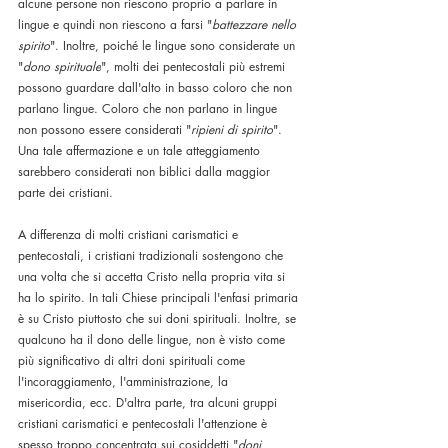
alcune persone non riescono proprio a parlare in 
lingue e quindi non riescono a farsi "
battezzare nello 
spirito
". Inoltre, poiché le lingue sono considerate un 
"
dono spirituale
", molti dei pentecostali più estremi 
possono guardare dall'alto in basso coloro che non 
parlano lingue. Coloro che non parlano in lingue 
non possono essere considerati "
ripieni di spirito
". 
Una tale affermazione e un tale atteggiamento 
sarebbero considerati non biblici dalla maggior 
parte dei cristiani.
A differenza di molti cristiani carismatici e 
pentecostali, i cristiani tradizionali sostengono che 
una volta che si accetta Cristo nella propria vita si 
ha lo spirito. In tali Chiese principali l'enfasi primaria 
è su Cristo piuttosto che sui doni spirituali. Inoltre, se 
qualcuno ha il dono delle lingue, non è visto come 
più significativo di altri doni spirituali come 
l'incoraggiamento, l'amministrazione, la 
misericordia, ecc. D'altra parte, tra alcuni gruppi 
cristiani carismatici e pentecostali l'attenzione è 
spesso troppo concentrata sui cosiddetti "
doni 