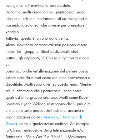
evangelico e il movimento pentecostale. 
Di norma, molti credono che i pentecostali siano 
identici ai cristiani fondamentalisti ed evangelici e 
possiedano solo tecniche diverse per presentare il 
vangelo. 
Tuttavia, questo è lontano dalla verità. 
Alcuni movimenti pentecostali non possono essere 
inclusi tra i gruppi cristiani tradizionali, cioè i 
battisti, gli anglicani, la Chiesa d'Inghilterra e così 
via.
Sono sicuro che un'affermazione del genere possa 
essere vista da alcuni come alquanto controversa e 
discutibile. Molti sono divisi su questo tema. Mentre 
alcuni affermano che i pentecostali sono come 
qualsiasi altro gruppo cristiano. Molti come Robert 
Bowman e John Weldon sostengono che si può dire 
che alcune sette pentecostali esistano accanto a 
organizzazioni come i 
Mormoni
, 
i Testimoni di 
Geova
, come organizzazioni eretiche. Ad esempio, 
la Chiesa Pentecostale Unita Internazionale e/o i 
Pentecostali "Solo Gesù" o "Unità", il Movimento 