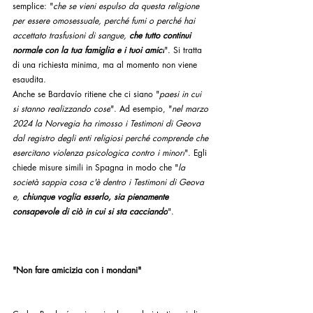
semplice: "
che se vieni espulso da questa religione 
per essere omosessuale, perché fumi o perché hai 
accettato trasfusioni di sangue, 
che tutto continui 
normale con la tua famiglia e i tuoi amici
". Si tratta 
di una richiesta minima, ma al momento non viene 
esaudita.
Anche se Bardavío ritiene che ci siano "
paesi in cui 
si stanno realizzando cose
". Ad esempio, "
nel marzo 
2024 la Norvegia ha rimosso i Testimoni di Geova 
dal registro degli enti religiosi perché comprende che 
esercitano violenza psicologica contro i minori
". Egli 
chiede misure simili in Spagna in modo che "
la 
società sappia cosa c'è dentro i Testimoni di Geova 
e, 
chiunque voglia esserlo, sia pienamente 
consapevole di ciò in cui si sta cacciando
".
"Non fare amicizia con i mondani"