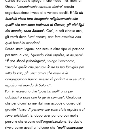
Carlos Bardavío spiega in che modo i testimoni di 
Geova "
normalmente nascono dentro
" questa 
organizzazione invece di diventare adulti. E "
fin da 
fanciulli viene loro insegnato religiosamente che 
quelli che non sono testimoni di Geova, gli altri figli 
del mondo, sono Satana
". Così, a soli cinque anni, 
gli verrà detto "
stai attento, non fare amicizia con 
quei bambini mondani
".
Senza stretti legami con nessun altro tipo di persone 
per tutta la vita, "
quando vieni espulso, te ne penti
". 
"
È uno shock psicologico
", spiega l'avvocato, 
"
perché quello che pensavi fosse la tua famiglia per 
tutta la vita, gli unici amici che avevi e le 
congregazioni hanno smesso di parlarti e tu sei stato 
espulso nel mondo di Satana
".
Poi, è necessario che "
passino molti anni per 
adattarsi a stare con la gente comune
". Qualcosa 
che per alcuni ex membri non accade a causa del 
grande "
tasso di persone che sono state espulse e si 
sono suicidate
". E, dopo aver parlato con molte 
persone che escono dall'organizzazione, Bardavío 
rivela come questi gli dicano che "
molti conoscono 