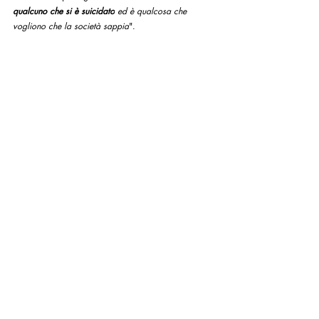
qualcuno che si è suicidato
 ed è qualcosa che 
vogliono che la società sappia
".
Fonte: 
Gli ex Testimoni di Geova chiedono "la fine 
dell'ostracismo" - Alpha e Omega
-------------------------------------------------
Libera traduzione di Lorita Tinelli
lorita tinelli
abusi
testimoni di geova
ostracismo
Traduzioni
Post recenti
Mostra tutti