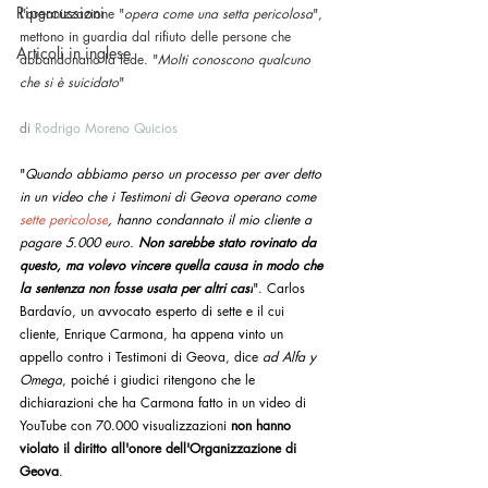
Ripercussioni
l'organizzazione "
opera come una setta pericolosa
", 
mettono in guardia dal rifiuto delle persone che 
Articoli in inglese
abbandonano la fede. "
Molti conoscono qualcuno 
che si è suicidato
"
di 
Rodrigo Moreno Quicios
"
Quando abbiamo perso un processo per aver detto 
in un video che i Testimoni di Geova operano come 
sette pericolose
, hanno condannato il mio cliente a 
pagare 5.000 euro. 
Non sarebbe stato rovinato da 
questo, ma volevo vincere quella causa in modo che 
la sentenza non fosse usata per altri casi
". Carlos 
Bardavío, un avvocato esperto di sette e il cui 
cliente, Enrique Carmona, ha appena vinto un 
appello contro i Testimoni di Geova, dice 
ad Alfa y 
Omega
, poiché i giudici ritengono che le 
dichiarazioni che ha Carmona fatto in un video di 
YouTube con 70.000 visualizzazioni 
non hanno 
violato il diritto all'onore dell'Organizzazione di 
Geova
.