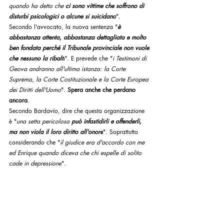
quando ha detto che 
ci sono vittime che soffrono di 
disturbi psicologici o alcune si suicidano
".
Secondo l'avvocato, la nuova sentenza "
è 
abbastanza attenta, abbastanza dettagliata e molto 
ben fondata perché il Tribunale provinciale non vuole 
che nessuno la ribalti
". E prevede che "
i Testimoni di 
Geova andranno all'ultima istanza: la Corte 
Suprema, la Corte Costituzionale e la Corte Europea 
dei Diritti dell'Uomo
". 
Spera anche che perdano 
ancora
.
Secondo Bardavío, dire che questa organizzazione 
è "
una setta pericolosa 
può infastidirli e offenderli, 
ma non viola il loro diritto all'onore
". Soprattutto 
considerando che "
il giudice era d'accordo con me 
ed Enrique quando diceva che chi espelle di solito 
cade in depressione
".