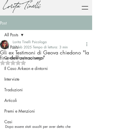
Lorita Tinelli
Post
All Posts
Lorita Tinelli Psicologa
All Posts
27 feb 2025
Tempo di lettura: 3 min
Gli ex Testimoni di Geova chiedono "la
fine dell'ostracismo"
Conferenze e convegni
Valutazione NaN stelle su 5.
Il Caso Arkeon e dintorni
Interviste
Traduzioni
Articoli
Premi e Menzioni
Casi
Dopo essere stati assolti per aver detto che 