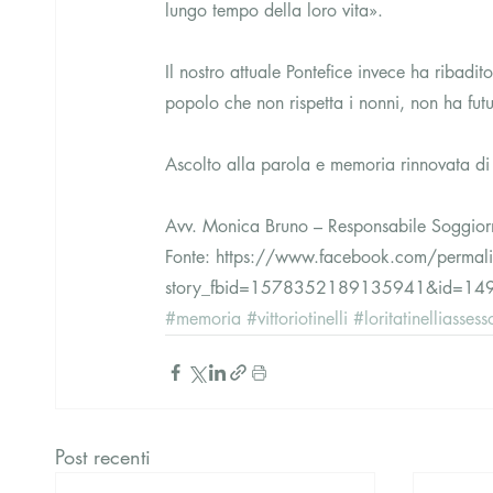
lungo tempo della loro vita».
Il nostro attuale Pontefice invece ha ribadi
popolo che non rispetta i nonni, non ha fu
Ascolto alla parola e memoria rinnovata di o
Avv. Monica Bruno – Responsabile Soggio
Fonte: https://www.facebook.com/permal
story_fbid=1578352189135941&id=1
#memoria
#vittoriotinelli
#loritatinelliasses
Post recenti