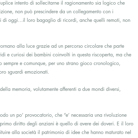
uplice intento di sollecitarne il ragionamento sia logico che 
radizione, non può prescindere da un collegamento con i 
ni di oggi…il loro bagaglio di ricordi, anche quelli remoti, non 
o tornano alla luce grazie ad un percorso circolare che parte 
vidi e curiosi dei bambini coinvolti in questa riscoperta, ma che 
do sempre e comunque, per uno strano gioco cronologico, 
i loro sguardi emozionati.
a della memoria, volutamente afferenti a due mondi diversi, 
modo un po’ provocatorio, che “e’ necessaria una rivoluzione 
primo diritto degli anziani è quello di avere dei doveri. E il loro 
tuire alla società il patrimonio di idee che hanno maturato nel 