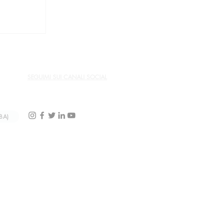
ta la
miglia
el culto
SEGUIMI SUI CANALI SOCIAL
BA)