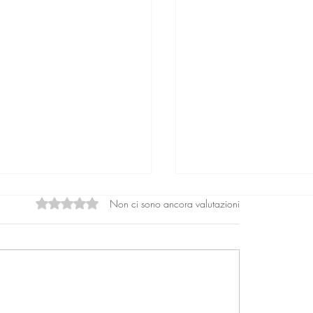
Non ci sono ancora valutazioni
Valutazione 0 stelle su 5.
si infantili giustificati
Una donna cresciuta 