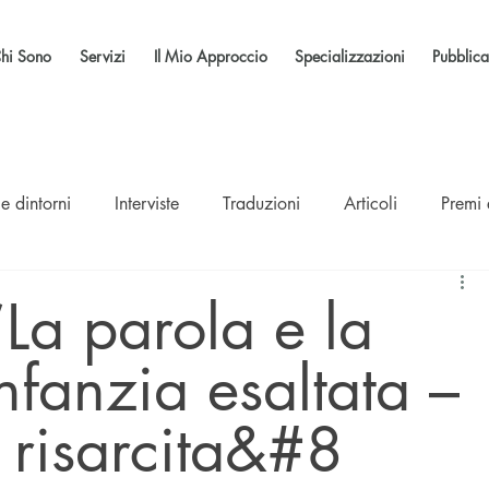
hi Sono
Servizi
Il Mio Approccio
Specializzazioni
Pubblica
e dintorni
Interviste
Traduzioni
Articoli
Premi
La parola e la
nfanzia esaltata –
 risarcita&#8