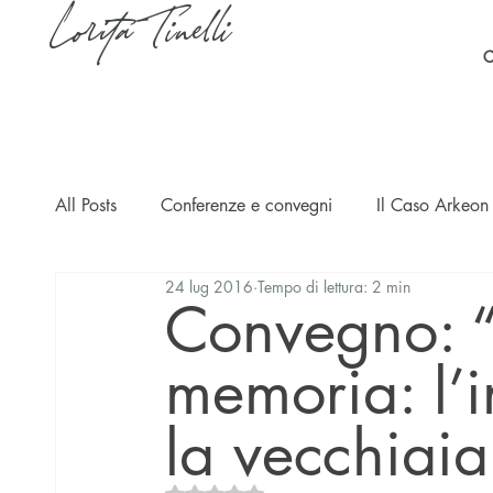
Lorita Tinelli
C
All Posts
Conferenze e convegni
Il Caso Arkeon 
24 lug 2016
Tempo di lettura: 2 min
Casi
Ripercussioni
Articoli in inglese
Convegno: “
memoria: l’i
la vecchiaia
Valutazione NaN stelle su 5.