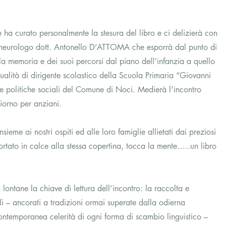
e ha curato personalmente la stesura del libro e ci delizierà con 
l neurologo dott. Antonello D’ATTOMA che esporrà dal punto di 
ella memoria e dei suoi percorsi dal piano dell’infanzia a quello 
qualità di dirigente scolastico della Scuola Primaria “Giovanni 
alle politiche sociali del Comune di Noci. Medierà l’incontro 
iorno per anziani.
eme ai nostri ospiti ed alle loro famiglie allietati dai preziosi 
ortato in calce alla stessa copertina, tocca la mente…..un libro 
lontane la chiave di lettura dell’incontro: la raccolta e 
lli – ancorati a tradizioni ormai superate dalla odierna 
temporanea celerità di ogni forma di scambio linguistico – 