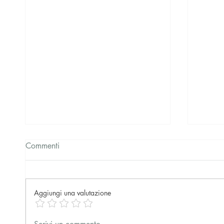
Commenti
Aggiungi una valutazione
Il culto vittoriano poco
Gli abu