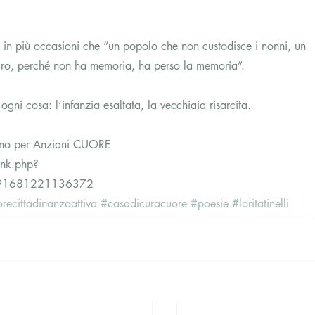
to in più occasioni che “un popolo che non custodisce i nonni, un 
turo, perché non ha memoria, ha perso la memoria”.
gni cosa: l’infanzia esaltata, la vecchiaia risarcita.
rno per Anziani CUORE
ink.php?
491681221136372
sorecittadinanzaattiva
#casadicuracuore
#poesie
#loritatinelli