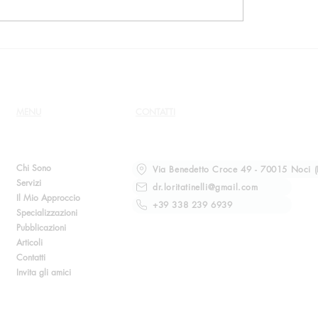
religione sono collegati
setta poligama raccon
 livelli di ansia e
reazione della sua fa
sione in età adulta
quando ha lasciato qu
MENU
CONTATTI
Chi Sono
Via Benedetto Croce 49 - 70015 Noci (
Servizi
dr.loritatinelli@gmail.com
Il Mio Approccio
+39 338 239 6939
Specializzazioni
Pubblicazioni
Articoli
Contatti
Invita gli amici