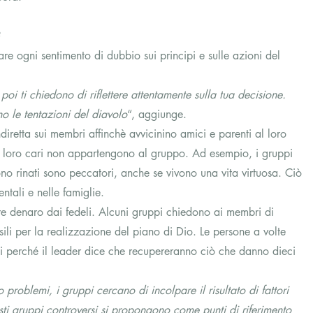
?
are ogni sentimento di dubbio sui principi e sulle azioni del 
oi ti chiedono di riflettere attentamente sulla tua decisione. 
o le tentazioni del diavolo
“, aggiunge.
ndiretta sui membri affinchè avvicinino amici e parenti al loro 
 i loro cari non appartengono al gruppo. Ad esempio, i gruppi 
o rinati sono peccatori, anche se vivono una vita virtuosa. Ciò 
ntali e nelle famiglie.
e denaro dai fedeli. Alcuni gruppi chiedono ai membri di 
i per la realizzazione del piano di Dio. Le persone a volte 
i perché il leader dice che recupereranno ciò che danno dieci 
oblemi, i gruppi cercano di incolpare il risultato di fattori 
sti gruppi controversi si propongono come punti di riferimento 