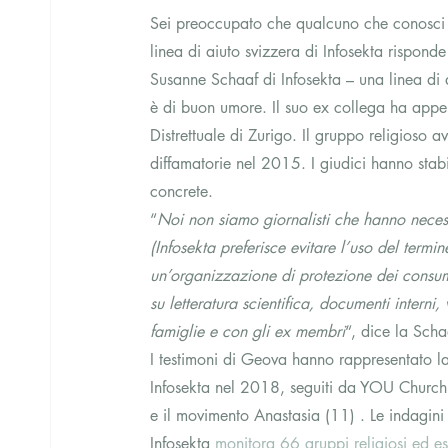
Sei preoccupato che qualcuno che conosci s
linea di aiuto svizzera di Infosekta rispond
Susanne Schaaf di Infosekta – una linea di a
è di buon umore. Il suo ex collega ha appe
Distrettuale di Zurigo. Il gruppo religioso 
diffamatorie nel 2015. I giudici hanno stab
concrete.
“
Noi non siamo giornalisti che hanno necess
(Infosekta preferisce evitare l’uso del term
un’organizzazione di protezione dei consum
su letteratura scientifica, documenti interni
famiglie e con gli ex membri
“, dice la Scha
I testimoni di Geova hanno rappresentato la
Infosekta nel 2018, seguiti da YOU Church (
e il movimento Anastasia (11) . Le indagin
Infosekta 
monitora 66 gruppi religiosi ed es