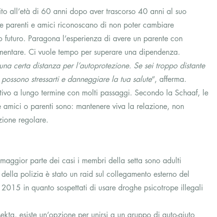
o all’età di 60 anni dopo aver trascorso 40 anni al suo 
e parenti e amici riconoscano di non poter cambiare 
o futuro. Paragona l’esperienza di avere un parente con 
imentare. Ci vuole tempo per superare una dipendenza.
una certa distanza per l’autoprotezione. Se sei troppo distante 
i possono stressarti e danneggiare la tua salute
“, afferma.
ettivo a lungo termine con molti passaggi. Secondo la Schaaf, le 
e amici o parenti sono: mantenere viva la relazione, non 
zione regolare.
maggior parte dei casi i membri della setta sono adulti 
 della polizia è stato un raid sul collegamento esterno del 
2015 in quanto sospettati di usare droghe psicotrope illegali 
sekta, esiste un’opzione per unirsi a un gruppo di auto-aiuto 