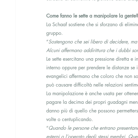
Come fanno le sette a manipolare la gente
La Schaaf sostiene che si sforzano di elimin
gruppo.
“
Sostengono che sei libero di decidere, ma p
Alcuni affermano addirittura che i dubbi son
Le sette esercitano una pressione diretta e i
interno oppure per prendere le distanze se
evangelici affermano che coloro che non son
può causare difficoltà nelle relazioni sentime
La manipolazione è anche usata per ottener
pagare la decima dei propri guadagni mensil
danno più di quello che possono permetters
volte o centuplicando.
“
Quando le persone che entrano presentano pr
esterni o l’operato degli stessi membri. Que