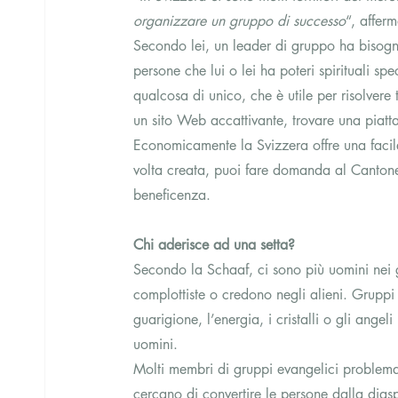
organizzare un gruppo di successo
“, affer
Secondo lei, un leader di gruppo ha bisogno
persone che lui o lei ha poteri spirituali sp
qualcosa di unico, che è utile per risolvere t
un sito Web accattivante, trovare una piatt
Economicamente la Svizzera offre una facil
volta creata, puoi fare domanda al Cantone 
beneficenza.
Chi aderisce ad una setta?
Secondo la Schaaf, ci sono più uomini nei g
complottiste o credono negli alieni. Gruppi 
guarigione, l’energia, i cristalli o gli ange
uomini.
Molti membri di gruppi evangelici problema
cercano di convertire le persone dalla dias