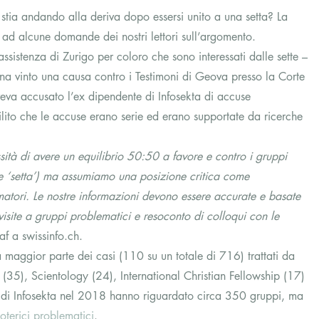
tia andando alla deriva dopo essersi unito a una setta? La 
e ad alcune domande dei nostri lettori sull’argomento.
ssistenza di Zurigo per coloro che sono interessati dalle sette – 
na vinto una causa contro i Testimoni di Geova presso la Corte 
aveva accusato l’ex dipendente di Infosekta di accuse 
ilito che le accuse erano serie ed erano supportate da ricerche 
ità di avere un equilibrio 50:50 a favore e contro i gruppi 
ine ‘setta’) ma assumiamo una posizione critica come 
atori. Le nostre informazioni devono essere accurate e basate 
, visite a gruppi problematici e resoconto di colloqui con le 
af a swissinfo.ch.
 maggior parte dei casi (110 su un totale di 716) trattati da 
35), Scientology (24), International Christian Fellowship (17) 
i di Infosekta nel 2018 hanno riguardato circa 350 gruppi, ma 
oterici problematici
.