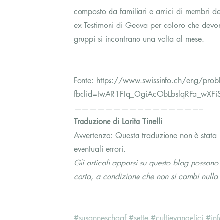
composto da familiari e amici di membri de
ex Testimoni di Geova per coloro che devono 
gruppi si incontrano una volta al mese.
Fonte: https://www.swissinfo.ch/eng/prob
fbclid=IwAR1FIq_OgiAcObLbslqRFa_wX
————————————————–
Traduzione di Lorita Tinelli
Avvertenza: Questa traduzione non è stata re
eventuali errori.
Gli articoli apparsi su questo blog possono 
carta, a condizione che non si cambi nulla e
#susanneschaaf
#sette
#cultievangelici
#inf