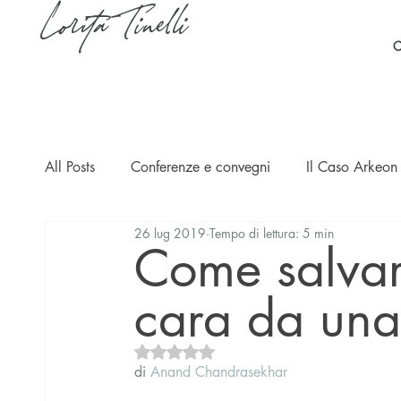
Lorita Tinelli
C
All Posts
Conferenze e convegni
Il Caso Arkeon 
26 lug 2019
Tempo di lettura: 5 min
Casi
Ripercussioni
Articoli in inglese
Come salva
cara da una
Valutazione NaN stelle su 5.
di 
Anand Chandrasekhar