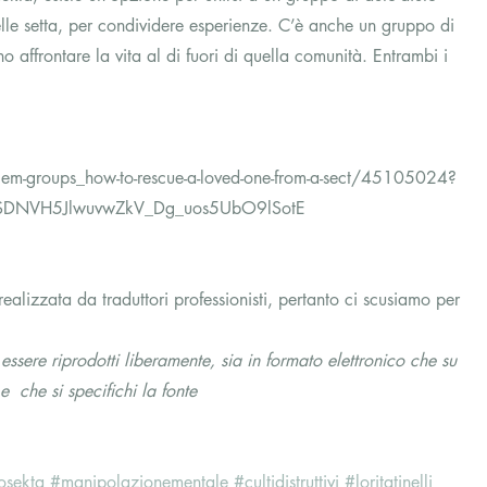
lle setta, per condividere esperienze. C’è anche un gruppo di 
affrontare la vita al di fuori di quella comunità. Entrambi i 
lem-groups_how-to-rescue-a-loved-one-from-a-sect/45105024?
FiSDNVH5JlwuvwZkV_Dg_uos5UbO9lSotE
alizzata da traduttori professionisti, pertanto ci scusiamo per 
essere riprodotti liberamente, sia in formato elettronico che su 
  che si specifichi la fonte
osekta
#manipolazionementale
#cultidistruttivi
#loritatinelli