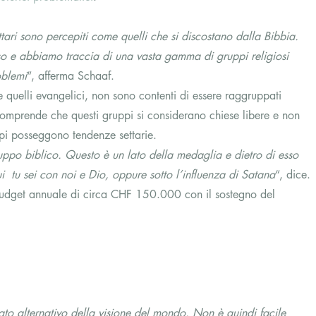
ttari sono percepiti come quelli che si discostano dalla Bibbia. 
so e abbiamo traccia di una vasta gamma di gruppi religiosi 
oblemi
“, afferma Schaaf.
te quelli evangelici, non sono contenti di essere raggruppati 
comprende che questi gruppi si considerano chiese libere e non 
uppi posseggono tendenze settarie.
ppo biblico. Questo è un lato della medaglia e dietro di esso 
i  tu sei con noi e Dio, oppure sotto l’influenza di Satana
“, dice.
budget annuale di circa CHF 150.000 con il sostegno del 
cato alternativo della visione del mondo. Non è quindi facile 