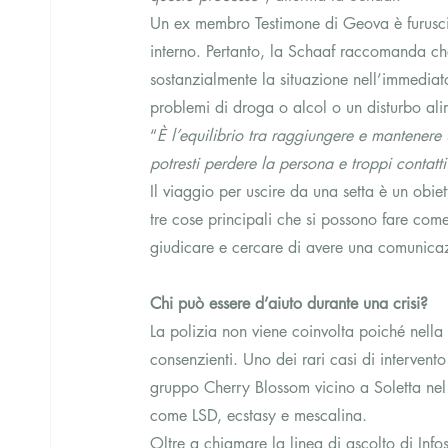
Un ex membro Testimone di Geova è furuscit
interno. Pertanto, la Schaaf raccomanda ch
sostanzialmente la situazione nell’immediat
problemi di droga o alcol o un disturbo al
“
È l’equilibrio tra raggiungere e mantenere 
potresti perdere la persona e troppi contatt
Il viaggio per uscire da una setta è un obi
tre cose principali che si possono fare com
giudicare e cercare di avere una comunica
Chi può essere d’aiuto durante una crisi?
La polizia non viene coinvolta poiché nella 
consenzienti. Uno dei rari casi di intervento
gruppo Cherry Blossom vicino a Soletta nel 
come LSD, ecstasy e mescalina.
Oltre a chiamare la linea di ascolto di Info