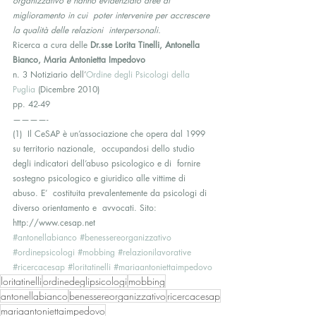
organizzativo e hanno evidenziato aree di 
miglioramento in cui  poter intervenire per accrescere 
la qualità delle relazioni  interpersonali. 
Ricerca a cura delle 
Dr.sse Lorita Tinelli, Antonella 
Bianco, Maria Antonietta Impedovo
n. 3 Notiziario dell’
Ordine degli Psicologi della 
Puglia
 (Dicembre 2010)
pp. 42-49
————-
(1)  Il CeSAP è un’associazione che opera dal 1999 
su territorio nazionale,  occupandosi dello studio 
degli indicatori dell’abuso psicologico e di  fornire 
sostegno psicologico e giuridico alle vittime di 
abuso. E’  costituita prevalentemente da psicologi di 
diverso orientamento e  avvocati. Sito: 
http://www.cesap.net
#antonellabianco
#benessereorganizzativo
#ordinepsicologi
#mobbing
#relazionilavorative
#ricercacesap
#loritatinelli
#mariaantoniettaimpedovo
loritatinelli
ordinedeglipsicologi
mobbing
antonellabianco
benessereorganizzativo
ricercacesap
mariaantoniettaimpedovo