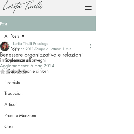
Lorita Tinelli
Post
All Posts
Lorita Tinelli Psicologa
All Posts
28 gen 2011
Tempo di lettura: 1 min
Benessere organizzativo e relazioni
interpersonali
Conferenze e convegni
Aggiornamento:
6 mag 2024
Il Caso Arkeon e dintorni
Valutazione NaN stelle su 5.
Interviste
Traduzioni
Articoli
Premi e Menzioni
Casi