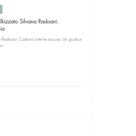
talkizzato Silvana Radoani.
ia
la Radoani. Cadono tutte le accuse. Un giudice
ni