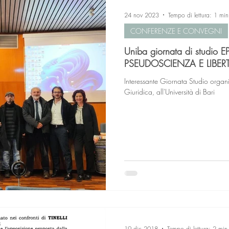
24 nov 2023
Tempo di lettura: 1 min
CONFERENZE E CONVEGNI
Uniba giornata di studi
PSEUDOSCIENZA E LIBE
Interessante Giornata Studio organ
Giuridica, all'Università di Bari
19 dic 2018
Tempo di lettura: 2 min