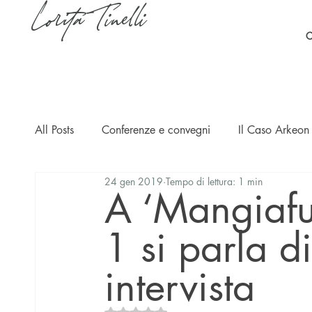
Lorita Tinelli
C
All Posts
Conferenze e convegni
Il Caso Arkeon 
24 gen 2019
Tempo di lettura: 1 min
Casi
Ripercussioni
Articoli in inglese
A ‘Mangiafu
1 si parla d
intervista
Valutazione NaN stelle su 5.