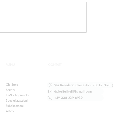
chio della manipolazione
Intervista per Crimeli
e. Intervista per il
Magazine
manale FAX
MENU
CONTATTI
Chi Sono
Via Benedetto Croce 49 - 70015 Noci (
Servizi
dr.loritatinelli@gmail.com
Il Mio Approccio
+39 338 239 6939
Specializzazioni
Pubblicazioni
Articoli