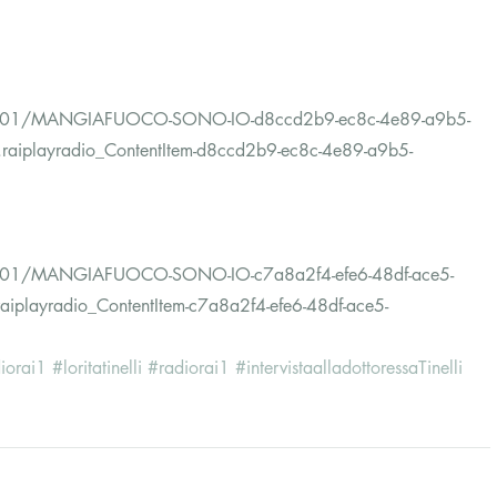
019/01/MANGIAFUOCO-SONO-IO-d8ccd2b9-ec8c-4e89-a9b5-
iplayradio_ContentItem-d8ccd2b9-ec8c-4e89-a9b5-
19/01/MANGIAFUOCO-SONO-IO-c7a8a2f4-efe6-48df-ace5-
layradio_ContentItem-c7a8a2f4-efe6-48df-ace5-
diorai1
#loritatinelli
#radiorai1
#intervistaalladottoressaTinelli