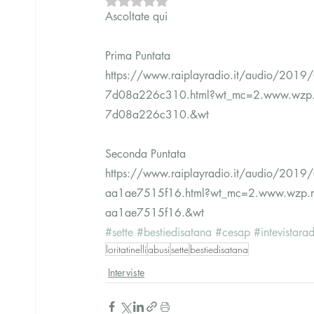
Ascoltate qui
Prima Puntata
https://www.raiplayradio.it/audio/2
7d08a226c310.html?wt_mc=2.www.wzp.ra
7d08a226c310.&wt
Seconda Puntata
https://www.raiplayradio.it/audio/20
aa1ae7515f16.html?wt_mc=2.www.wzp.raip
aa1ae7515f16.&wt
#sette
#bestiedisatana
#cesap
#intevistara
loritatinelli
abusi
sette
bestiedisatana
Interviste