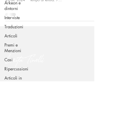
Arkeon e
dintorni
Interviste
Traduzioni
Articoli
Premi e
Menzioni
Lorita Tinelli
Casi
Ripercussioni
Articoli in
CONTATTI
inglese
Via Benedetto Croce 49 - 70015 Noci (BA)
dr.loritatinelli@gmail.com
+39 338 239 6939
SEGUIMI SUI CANALI SOCIAL