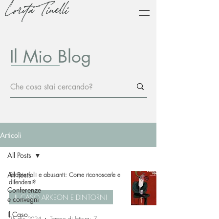
Lorita Tinelli
Il Mio Blog
Articoli
All Posts
All Posts
Terapie folli e abusanti: Come riconoscerle e
difendersi?
Conferenze
IL CASO ARKEON E DINTORNI
e convegni
Il Caso
25 dic 2024
Tempo di lettura: 7 min