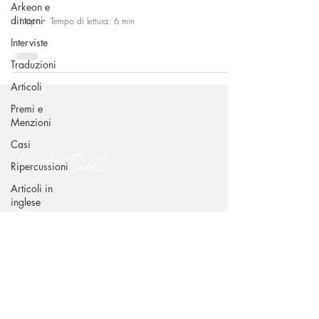
Arkeon e
dintorni
11 apr
Tempo di lettura: 6 min
Interviste
Traduzioni
Articoli
Premi e
Menzioni
Casi
Lorita Tinelli
Ripercussioni
Articoli in
inglese
CONTATTI
Via Benedetto Croce 49 - 70015 Noci (BA)
dr.loritatinelli@gmail.com
+39 338 239 6939
SEGUIMI SUI CANALI SOCIAL