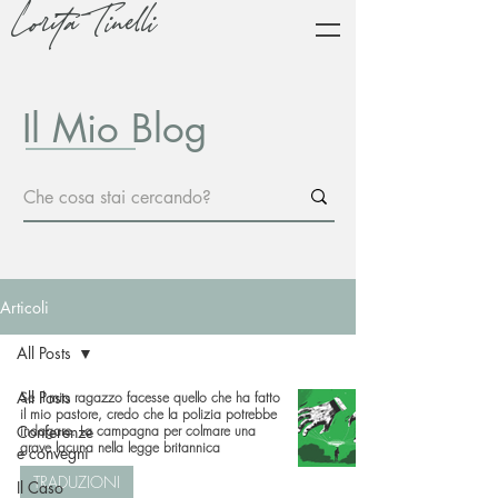
Lorita Tinelli
Il Mio Blog
Articoli
All Posts
All Posts
Se il mio ragazzo facesse quello che ha fatto
il mio pastore, credo che la polizia potrebbe
Conferenze
indagare. La campagna per colmare una
grave lacuna nella legge britannica
e convegni
TRADUZIONI
Il Caso