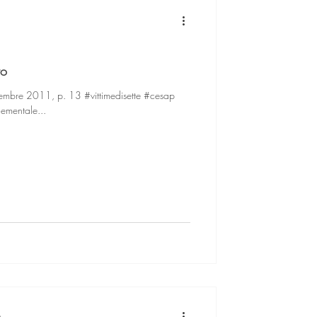
to
ettembre 2011, p. 13 #vittimedisette #cesap
nementale...
n