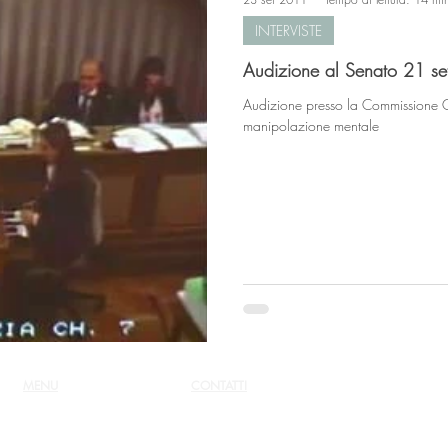
INTERVISTE
Audizione al Senato 21 s
Audizione presso la Commissione Giu
manipolazione mentale
MENU
CONTATTI