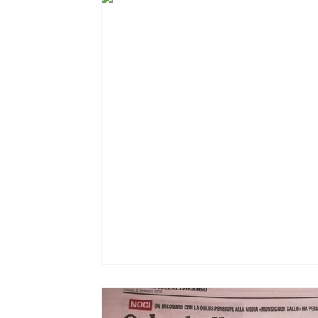
Ripercussioni
Articoli in inglese