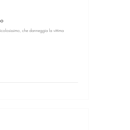
mo
icolosissimo, che danneggia la vittima