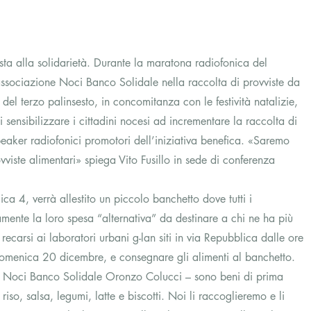
a alla solidarietà. Durante la maratona radiofonica del 
sociazione Noci Banco Solidale nella raccolta di provviste da 
del terzo palinsesto, in concomitanza con le festività natalizie, 
sensibilizzare i cittadini nocesi ad incrementare la raccolta di 
peaker radiofonici promotori dell’iniziativa benefica. «Saremo 
vviste alimentari» spiega Vito Fusillo in sede di conferenza 
ica 4, verrà allestito un piccolo banchetto dove tutti i 
amente la loro spesa “alternativa” da destinare a chi ne ha più 
recarsi ai laboratori urbani g-lan siti in via Repubblica dalle ore 
omenica 20 dicembre, e consegnare gli alimenti al banchetto.
di Noci Banco Solidale Oronzo Colucci – sono beni di prima 
riso, salsa, legumi, latte e biscotti. Noi li raccoglieremo e li 