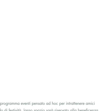
programma eventi pensato ad hoc per intrattenere amici 
do di festività, largo spazio sarà riservato alla beneficenza. 