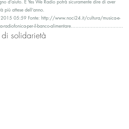
gno d’aiuto. E Yes We Radio potrà sicuramente dire di aver 
tà più attese dell’anno.
 2015 05:59 Fonte: http://www.noci24.it/cultura/musica-e-
ratona-radiofonica-per-il-banco-alimentare…………………………….
i solidarietà