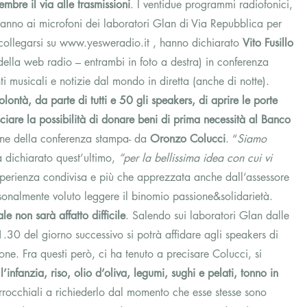
mbre il via alle trasmissioni
. I ventidue programmi radiofonici, 
eranno ai microfoni dei laboratori Glan di Via Repubblica per 
 collegarsi su www.yesweradio.it , hanno dichiarato 
Vito Fusillo
 della web radio – entrambi in foto a destra) in conferenza 
i musicali e notizie dal mondo in diretta (anche di notte).
lontà, da parte di tutti e 50 gli speakers, di aprire le porte 
ciare la possibilità di donare beni di prima necessità al Banco 
one della conferenza stampa- da 
Oronzo Colucci
. “
Siamo 
a dichiarato quest’ultimo, 
“per la bellissima idea con cui vi 
sperienza condivisa e più che apprezzata anche dall’assessore 
sonalmente voluto leggere il binomio passione&solidarietà.
le non sarà affatto difficile
. Salendo sui laboratori Glan dalle 
30 del giorno successivo si potrà affidare agli speakers di 
ne. Fra questi però, ci ha tenuto a precisare Colucci, si 
l’infanzia, riso, olio d’oliva, legumi, sughi e pelati, tonno in 
arrocchiali a richiederlo dal momento che esse stesse sono 