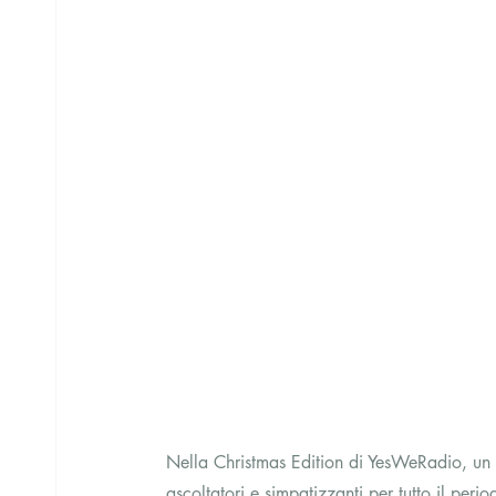
Nella Christmas Edition di YesWeRadio, un 
ascoltatori e simpatizzanti per tutto il perio