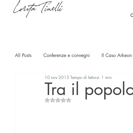
Lorita Tinelli
C
All Posts
Conferenze e convegni
Il Caso Arkeon 
10 nov 2015
Tempo di lettura: 1 min
Casi
Ripercussioni
Articoli in inglese
Tra il popol
Valutazione NaN stelle su 5.