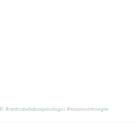
lli
#centrostudiabusipsicologici
#massimointrovigne