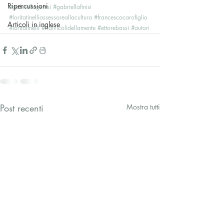
Ripercussioni
#gabriellagenisi
#gabriellafinisi
#loritatinelliassessoreallacultura
#francescocarofiglio
Articoli in inglese
#loritatinelli
#traivicolidellamente
#ettorebassi
#autori
Post recenti
Mostra tutti