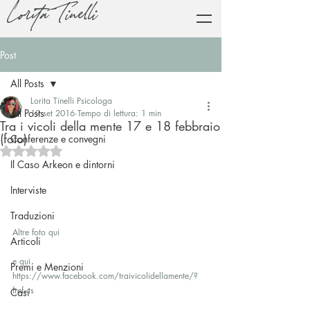
Lorita Tinelli
Post
All Posts
Lorita Tinelli Psicologa
All Posts
19 set 2016
Tempo di lettura: 1 min
Tra i vicoli della mente 17 e 18 febbraio
(foto)
Conferenze e convegni
Valutazione NaN stelle su 5.
Il Caso Arkeon e dintorni
Interviste
Traduzioni
Altre foto qui
Articoli
e qui
Premi e Menzioni
https://www.facebook.com/traivicolidellamente/?
fref=ts
Casi