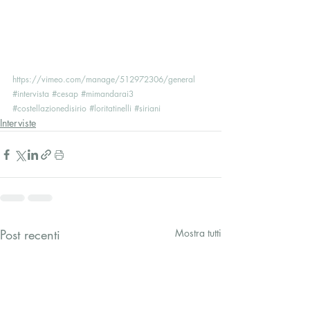
https://vimeo.com/manage/512972306/general
#intervista
#cesap
#mimandarai3
#costellazionedisirio
#loritatinelli
#siriani
Interviste
Post recenti
Mostra tutti