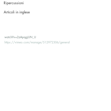
Ripercussioni
Articoli in inglese
watch?v=2zApqgjUN_U 
https://vimeo.com/manage/512972306/general