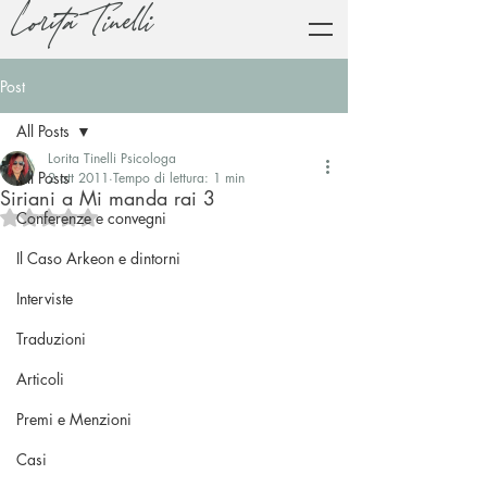
Lorita Tinelli
Post
All Posts
Lorita Tinelli Psicologa
All Posts
2 ott 2011
Tempo di lettura: 1 min
Siriani a Mi manda rai 3
Valutazione NaN stelle su 5.
Conferenze e convegni
Il Caso Arkeon e dintorni
Interviste
Traduzioni
Articoli
Premi e Menzioni
Casi