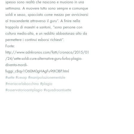
spesso sono realtà che nascono e muoiono in una 
settimana. A muovere tutto sono sempre e comunque 
soldi e sesso, spacciato come mezzo per avvicinarsi 
al trascendente attraverso il guru”. A finire nella 
trappola di maestri e santoni, “sono persone con 
cultura medio-alta, e un reddito abbastanza alto da 
permettere i continui esborsi richiesti”.
Fonte: 
http://www.adnkronos.com/fatti/cronaca/2015/01
/24/sette-soldi-cure-alternative-guru-furbo-plagio-
diventa-mordi-
fuggi_cBqy1O60M0gHAgFu9tXOBP.html
#sette
#cesap
#manipolazionementale
#mariacarlabocchino
#plagio
#osservatorioantiplagio
#squadraantisette
#corsidelpotenzialeumano
#controllomentale
#loritatinelli
#centrostudiabusipsicologici
Interviste