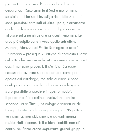
psicosette, che divide l’Italia anche a livello 
geografico. “Sicuramente il Sud è molto meno 
sensibile – chiarisce l’investigatrice dello Sco – ci 
sono pressioni criminali di altro tipo e, sicuramente, 
anche la dimensione culturale e religiosa diversa 
influisce sulla penetrazione di questi fenomeni. Le 
aree più colpite sono invece quelle adriatiche, 
Marche, Abruzzo ed Emilia Romagna in testa”.
“Purtroppo – prosegue – l’attività di contrasto risente 
del fatto che raramente le vittime denunciano e i reati 
quasi mai sono procedibili d’ufficio. Sarebbe 
necessario lavorare sotto copertura, come per le 
operazioni antidroga, ma solo quando si sono 
configurati reati come la riduzione in schiavitù è 
stato possibile procedere in questo modo”.
Il panorama è in continua evoluzione, anche 
secondo Lorita Tinelli, psicologa e fondatrice del 
Cesap, 
Centro studi abusi psicologici
: “Rispetto a 
vent’anni fa, non abbiamo più davanti gruppi 
residenziali, riconoscibili e identificabili: non c’è 
continuità. Prima erano soprattutto grandi gruppi o 