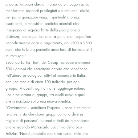
ancora, visionari che, di ritorno da un luogo sacro, 
manifestano rapporti privilegiati e diretti con l’aldilà, 
per poi organizzare viaggi ‘spirituali’ a prezzi 
esorbitanti, e maestri di pratiche orientali che 
insegnano ai seguaci l’arte della guarigione a 
distanza, anche per telefono, a patto che frequentino 
periodicamente corsi a pagamento, da 1500 a 2500 
euro, che in futuro permetteranno loro di formare altri 
taumaturghi”.
Secondo Lorita Tinelli del Cesap, sarebbero almeno 
500 i gruppi che esercitano attività che sconfinano 
nell’abuso psicologico, attivi al momento in Italia, 
con una media di circa 100 individui per ogni 
gruppo. A questi, ogni anno, si aggiungerebbero 
una cinquantina di gruppi, tra quelli nuovi e quelli 
che si riciclano sotto una nuova identità.
“Ovviamente – sottolinea l’esperta – sono cifre molto 
relative, visto che alcuni gruppi contano diverse 
migliaia di persone”. Numeri difficili da quantificare, 
anche secondo Mariacarla Bocchino dello Sco 
Polizia: “Non è possibile una stima certa, visto che 