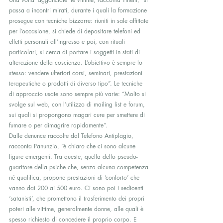
passa a incontri mirati, durante i quali la formazione 
prosegue con tecniche bizzarre: riuniti in sale affittate 
per l’occasione, si chiede di depositare telefoni ed 
effetti personali all’ingresso e poi, con rituali 
particolari, si cerca di portare i soggetti in stati di 
alterazione della coscienza. L’obiettivo è sempre lo 
stesso: vendere ulteriori corsi, seminari, prestazioni 
terapeutiche o prodotti di diverso tipo”. Le tecniche 
di approccio usate sono sempre più varie: “Molto si 
svolge sul web, con l’utilizzo di mailing list e forum, 
sui quali si propongono magari cure per smettere di 
fumare o per dimagrire rapidamente”.
Dalle denunce raccolte dal Telefono Antiplagio, 
racconta Panunzio, “è chiaro che ci sono alcune 
figure emergenti. Tra queste, quella dello pseudo-
guaritore della psiche che, senza alcuna competenza 
né qualifica, propone prestazioni di ‘conforto’ che 
vanno dai 200 ai 500 euro. Ci sono poi i sedicenti 
‘satanisti’, che promettono il trasferimento dei propri 
poteri alle vittime, generalmente donne, alle quali è 
spesso richiesto di concedere il proprio corpo. E 