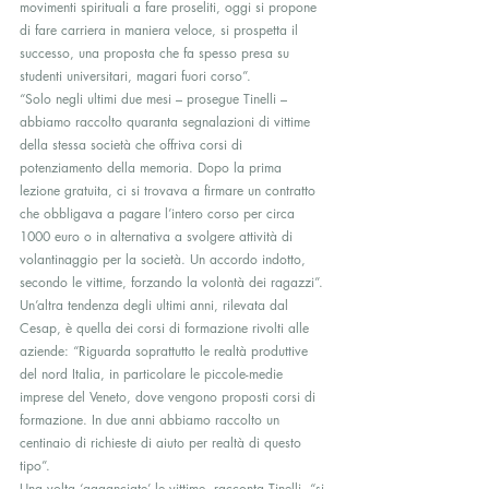
movimenti spirituali a fare proseliti, oggi si propone 
di fare carriera in maniera veloce, si prospetta il 
successo, una proposta che fa spesso presa su 
studenti universitari, magari fuori corso”.
“Solo negli ultimi due mesi – prosegue Tinelli – 
abbiamo raccolto quaranta segnalazioni di vittime 
della stessa società che offriva corsi di 
potenziamento della memoria. Dopo la prima 
lezione gratuita, ci si trovava a firmare un contratto 
che obbligava a pagare l’intero corso per circa 
1000 euro o in alternativa a svolgere attività di 
volantinaggio per la società. Un accordo indotto, 
secondo le vittime, forzando la volontà dei ragazzi”.
Un’altra tendenza degli ultimi anni, rilevata dal 
Cesap, è quella dei corsi di formazione rivolti alle 
aziende: “Riguarda soprattutto le realtà produttive 
del nord Italia, in particolare le piccole-medie 
imprese del Veneto, dove vengono proposti corsi di 
formazione. In due anni abbiamo raccolto un 
centinaio di richieste di aiuto per realtà di questo 
tipo”.
Una volta ‘agganciate’ le vittime, racconta Tinelli, “si 