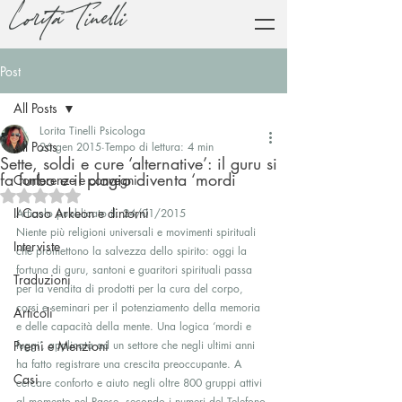
Lorita Tinelli
Post
All Posts
Lorita Tinelli Psicologa
All Posts
26 gen 2015
Tempo di lettura: 4 min
Sette, soldi e cure ‘alternative’: il guru si
fa furbo e il plagio diventa ‘mordi
Conferenze e convegni
Valutazione NaN stelle su 5.
Il Caso Arkeon e dintorni
Articolo pubblicato il: 24/01/2015
Niente più religioni universali e movimenti spirituali 
Interviste
che promettono la salvezza dello spirito: oggi la 
fortuna di guru, santoni e guaritori spirituali passa 
Traduzioni
per la vendita di prodotti per la cura del corpo, 
corsi e seminari per il potenziamento della memoria 
Articoli
e delle capacità della mente. Una logica ‘mordi e 
Premi e Menzioni
fuggi’, applicata ad un settore che negli ultimi anni 
ha fatto registrare una crescita preoccupante. A 
Casi
cercare conforto e aiuto negli oltre 800 gruppi attivi 
al momento nel Paese, secondo i numeri del Telefono 