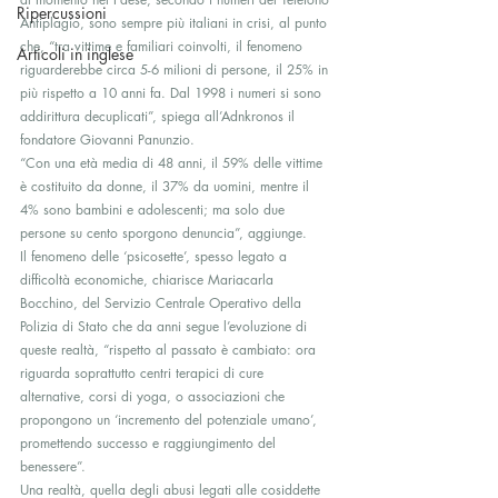
Ripercussioni
Antiplagio, sono sempre più italiani in crisi, al punto 
che, “tra vittime e familiari coinvolti, il fenomeno 
Articoli in inglese
riguarderebbe circa 5-6 milioni di persone, il 25% in 
più rispetto a 10 anni fa. Dal 1998 i numeri si sono 
addirittura decuplicati”, spiega all’Adnkronos il 
fondatore Giovanni Panunzio.
“Con una età media di 48 anni, il 59% delle vittime 
è costituito da donne, il 37% da uomini, mentre il 
4% sono bambini e adolescenti; ma solo due 
persone su cento sporgono denuncia”, aggiunge.
Il fenomeno delle ‘psicosette’, spesso legato a 
difficoltà economiche, chiarisce Mariacarla 
Bocchino, del Servizio Centrale Operativo della 
Polizia di Stato che da anni segue l’evoluzione di 
queste realtà, “rispetto al passato è cambiato: ora 
riguarda soprattutto centri terapici di cure 
alternative, corsi di yoga, o associazioni che 
propongono un ‘incremento del potenziale umano’, 
promettendo successo e raggiungimento del 
benessere”.
Una realtà, quella degli abusi legati alle cosiddette 