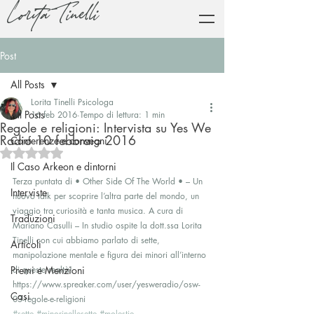
Lorita Tinelli
Post
All Posts
Lorita Tinelli Psicologa
All Posts
16 feb 2016
Tempo di lettura: 1 min
Regole e religioni: Intervista su Yes We
Radio 10 febbraio 2016
Conferenze e convegni
Valutazione NaN stelle su 5.
Il Caso Arkeon e dintorni
Terza puntata di • Other Side Of The World • – Un 
Interviste
nuovo talk per scoprire l’altra parte del mondo, un 
viaggio tra curiosità e tanta musica. A cura di 
Traduzioni
Mariano Casulli – In studio ospite la dott.ssa Lorita 
Tinelli con cui abbiamo parlato di sette, 
Articoli
manipolazione mentale e figura dei minori all’interno 
Premi e Menzioni
di queste realtà!
https://www.spreaker.com/user/yesweradio/osw-
Casi
03-regole-e-religioni
#sette
#minorinellesette
#molestie