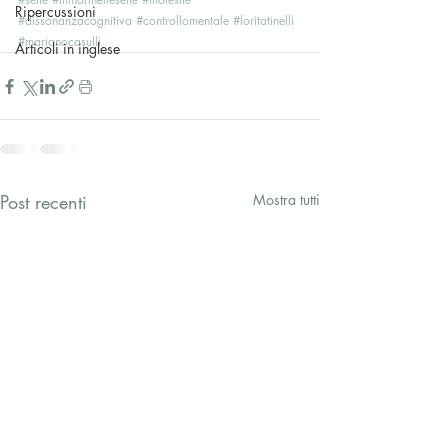
Ripercussioni
#dissonanzacognitiva
#controllomentale
#loritatinelli
#marianocasulli
Articoli in inglese
Post recenti
Mostra tutti