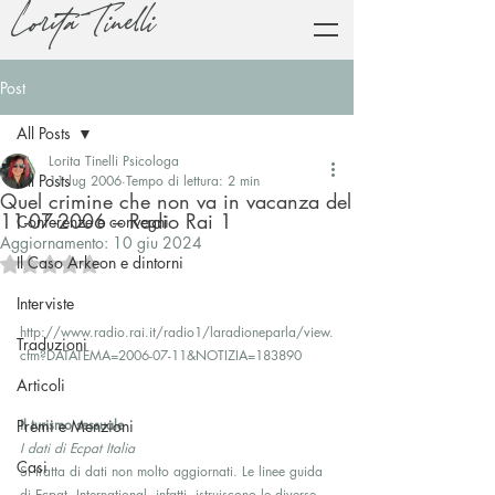
Lorita Tinelli
Post
All Posts
Lorita Tinelli Psicologa
All Posts
11 lug 2006
Tempo di lettura: 2 min
Quel crimine che non va in vacanza del
11-07-2006 – Radio Rai 1
Conferenze e convegni
Aggiornamento:
10 giu 2024
Il Caso Arkeon e dintorni
Valutazione NaN stelle su 5.
Interviste
http://www.radio.rai.it/radio1/laradioneparla/view.
Traduzioni
cfm?DATATEMA=2006-07-11&NOTIZIA=183890
Articoli
Premi e Menzioni
Il turismo sessuale 
I dati di Ecpat Italia 
Casi
Si tratta di dati non molto aggiornati. Le linee guida 
di Ecpat  International, infatti, istruiscono le diverse 