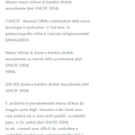
Almeno mezzo milione di bambini sfruttati 
sessualmente (dati UNICEF 2004)
L’UNICEF  denuncia l’effetto catalizzatore delle nuove 
tecnologie in particolare  in Sud Asia: la 
pedopornografia online è cresciuta vertiginosamente!
BANGLADESH
Mezzo milione di donne e bambini sfruttati 
sessualmente sui mercati della prostituzione (dati 
UNICEF 2004)
NEPAL
200.000 donne e bambini sfruttati sessualmente (dati 
UNICEF 2004)
Il  problema è prevalentemente interno all’Asia (la 
maggior parte degli  abusatori e dei clienti sono 
cmq asiatici) ma ci sono molti pedofili  occidentali 
(spec. in Sri Lanka) (dati UNICEF 2004)
Le reti  criminali sono difficili da combattere e 
smantellate perché sono  estremamente flessibili e 