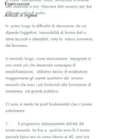
Ripercussioni
sedi nazionali a non  rilasciare dati numerici per due 
differenti ordini di motivi.
Articoli in inglese
In  primo luogo la difficoltà di rilevazione, da cui 
dipende l’oggettiva  impossibilità di fornire dati o 
stime accurati e attendibili, vista la  natura sommersa 
del fenomeno.
In secondo luogo, come associazione  impegnata in 
una ormai più che decennale campagna di 
sensibilizzazione,  abbiamo deciso di evidenziare 
maggiormente gli aspetti qualitativi del  turismo 
sessuale che sono i più funzionali alla formazione di 
awareness  nel grande pubblico.
Ci sono in merito tre punti fondamentali che ci preme 
sottolineare:
1. 	Il progressivo abbassamento dell’età del 
turista sessuale. Se fino a  qualche anno fa il turista 
sessuale tipico era un uomo intorno ai 40  anni ora 