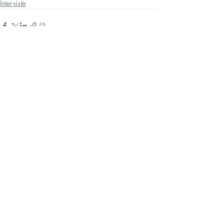
Interviste
Post recenti
Mostra tutti