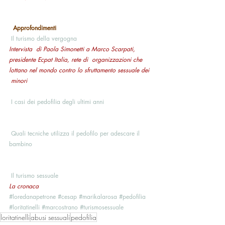
Approfondimenti
Il turismo della vergogna 
Intervista  di Paola Simonetti a Marco Scarpati, 
presidente Ecpat Italia, rete di  organizzazioni che 
lottano nel mondo contro lo sfruttamento sessuale dei 
 minori 
I casi dei pedofilia degli ultimi anni 
Quali tecniche utilizza il pedofilo per adescare il 
bambino
Il turismo sessuale 
La cronaca
#loredanapetrone
#cesap
#marikalarosa
#pedofilia
#loritatinelli
#marcostrano
#turismosessuale
loritatinelli
abusi sessuali
pedofilia